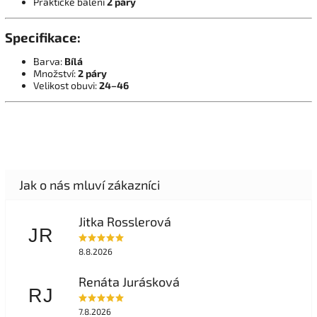
Praktické balení
2 páry
Specifikace:
Barva:
Bílá
Množství:
2 páry
Velikost obuvi:
24–46
Jitka Rosslerová
JR
8.8.2026
Renáta Jurásková
RJ
7.8.2026