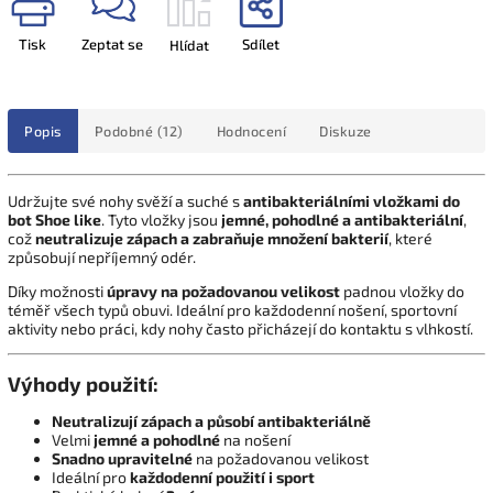
Tisk
Zeptat se
Sdílet
Hlídat
Popis
Podobné (12)
Hodnocení
Diskuze
Udržujte své nohy svěží a suché s
antibakteriálními vložkami do
bot Shoe like
. Tyto vložky jsou
jemné, pohodlné a antibakteriální
,
což
neutralizuje zápach a zabraňuje množení bakterií
, které
způsobují nepříjemný odér.
Díky možnosti
úpravy na požadovanou velikost
padnou vložky do
téměř všech typů obuvi. Ideální pro každodenní nošení, sportovní
aktivity nebo práci, kdy nohy často přicházejí do kontaktu s vlhkostí.
Výhody použití:
Neutralizují zápach a působí antibakteriálně
Velmi
jemné a pohodlné
na nošení
Snadno upravitelné
na požadovanou velikost
Ideální pro
každodenní použití i sport