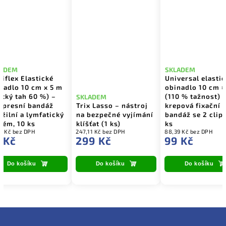
LADEM
SKLADEM
iflex Elastické
Universal elasti
nadlo 10 cm x 5 m
obinadlo 10 cm ×
átký tah 60 %) –
(110 % tažnost) 
SKLADEM
presní bandáž
Trix Lasso – nástroj
krepová fixační
 žilní a lymfatický
na bezpečné vyjímání
bandáž se 2 clipy
tém, 10 ks
klíšťat (1 ks)
ks
9 Kč bez DPH
247,11 Kč bez DPH
88,39 Kč bez DPH
 Kč
299 Kč
99 Kč
Do košíku
Do košíku
Do košíku