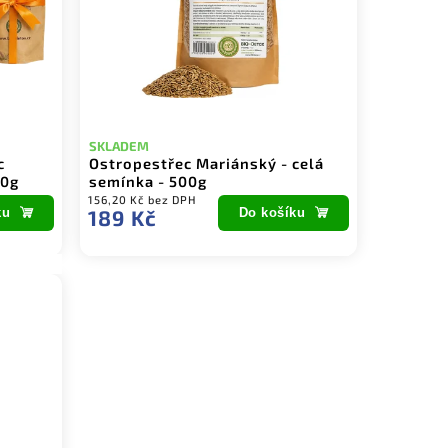
SKLADEM
c
Ostropestřec Mariánský - celá
00g
semínka - 500g
156,20 Kč bez DPH
ku
189 Kč
Do košíku