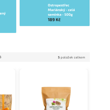
Ostropestřec
Mariánský - celá
cený
semínka - 500g
189 Kč
5
položek celkem
ě