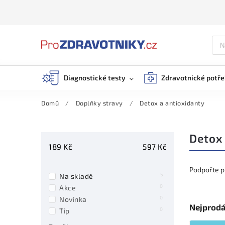
Diagnostické testy
Zdravotnické potř
Domů
/
Doplňky stravy
/
Detox a antioxidanty
Detox 
189
Kč
597
Kč
Podpořte p
5
Na skladě
0
Akce
0
Novinka
Nejprodá
0
Tip