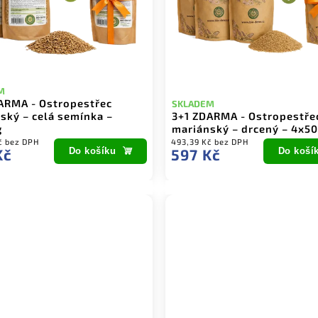
M
ARMA - Ostropestřec
SKLADEM
ský – celá semínka –
3+1 ZDARMA - Ostropestře
g
mariánský – drcený – 4x5
č bez DPH
493,39 Kč bez DPH
Kč
Do košíku
597 Kč
Do koší