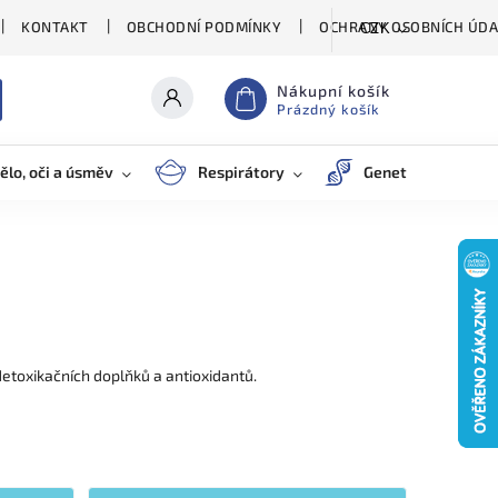
KONTAKT
OBCHODNÍ PODMÍNKY
OCHRANY OSOBNÍCH ÚDA
CZK
Nákupní košík
Prázdný košík
ělo, oči a úsměv
Respirátory
Genetické testy
toxikačních doplňků a antioxidantů.