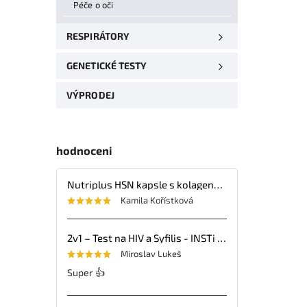
Péče o oči
RESPIRÁTORY
GENETICKÉ TESTY
VÝPRODEJ
hodnoceni
Nutriplus HSN kapsle s kolagenem, kyselinou hyaluronovou, vitaminy a minerálními látkami – 30 tbl.
Kamila Kořístková
2v1 – Test na HIV a Syfilis - INSTi - 1ks
Miroslav Lukeš
Super 👍