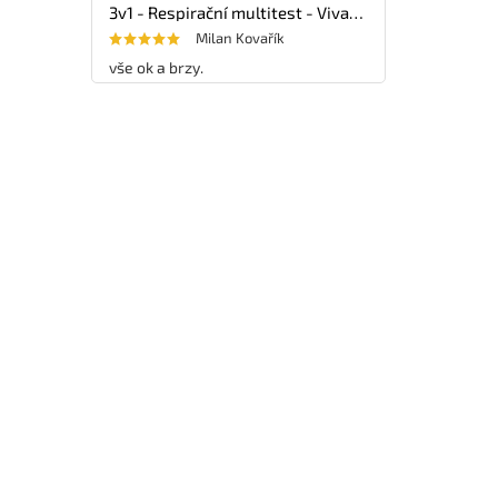
3v1 - Respirační multitest - VivaDiag - 25ks
Milan Kovařík
vše ok a brzy.