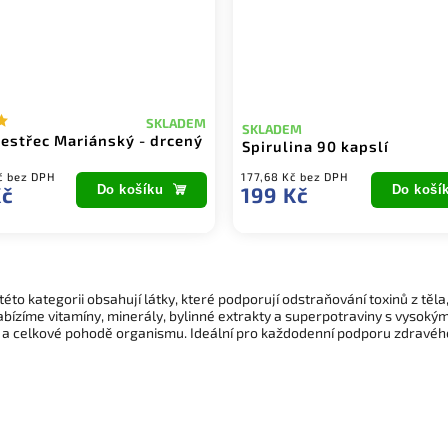
SKLADEM
SKLADEM
estřec Mariánský - drcený
Spirulina 90 kapslí
č bez DPH
177,68 Kč bez DPH
Kč
Do košíku
199 Kč
Do koší
této kategorii obsahují látky, které podporují odstraňování toxinů z těla,
abízíme vitamíny, minerály, bylinné extrakty a superpotraviny s vysokým 
 a celkové pohodě organismu. Ideální pro každodenní podporu zdravého 