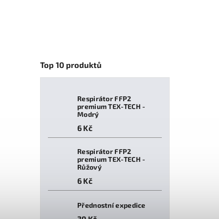
Top 10 produktů
Respirátor FFP2
premium TEX-TECH -
Modrý
6 Kč
Respirátor FFP2
premium TEX-TECH -
Růžový
6 Kč
Přednostní expedice
39 Kč