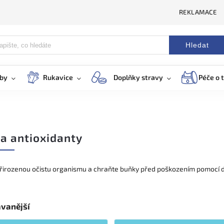
REKLAMACE
Hledat
eby
Rukavice
Doplňky stravy
Péče o t
a antioxidanty
řirozenou očistu organismu a chraňte buňky před poškozením pomocí de
vanější