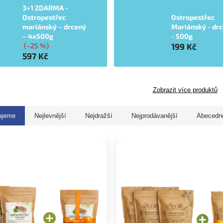
3+1 ZDARMA -
Ostropestřec
Ostropestřec
mariánský – drcený
Mariánský - dr
– 4x500g
- 500g
(–25 %)
199 Kč
597 Kč
Zobrazit více produktů
ujeme
Nejlevnější
Nejdražší
Nejprodávanější
Abecedn