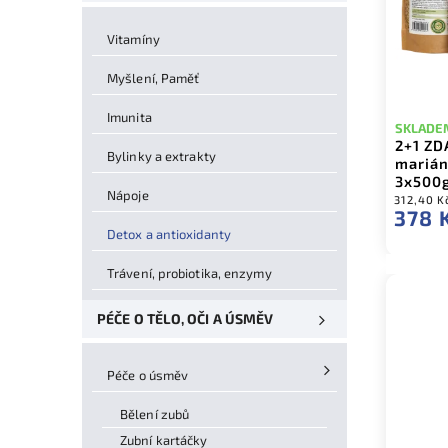
Vitamíny
Myšlení, Paměť
Imunita
SKLADE
2+1 ZD
Bylinky a extrakty
marián
3x500
Nápoje
312,40 K
378 
Detox a antioxidanty
Trávení, probiotika, enzymy
PÉČE O TĚLO, OČI A ÚSMĚV
Péče o úsměv
Bělení zubů
Zubní kartáčky