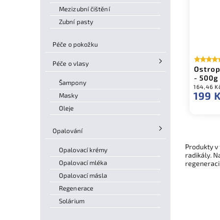
Mezizubní čištění
Zubní pasty
Péče o pokožku
Péče o vlasy
Ostrop
- 500g
Šampony
164,46 K
199 
Masky
Oleje
Opalování
Produkty v 
Opalovací krémy
radikály. N
Opalovací mléka
regeneraci
Opalovací másla
Regenerace
Solárium