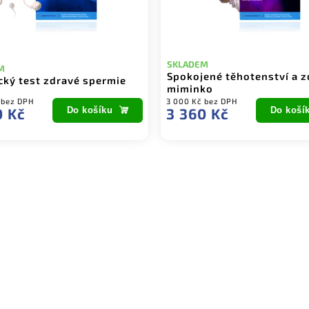
SKLADEM
M
Spokojené těhotenství a z
cký test zdravé spermie
miminko
 bez DPH
3 000 Kč bez DPH
0 Kč
Do košíku
3 360 Kč
Do koší