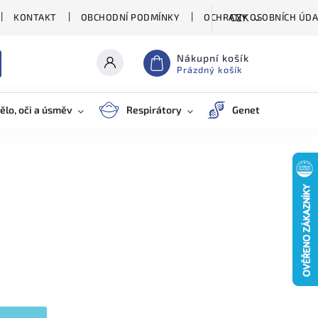
KONTAKT
OBCHODNÍ PODMÍNKY
OCHRANY OSOBNÍCH ÚDA
CZK
Nákupní košík
Prázdný košík
ělo, oči a úsměv
Respirátory
Genetické testy