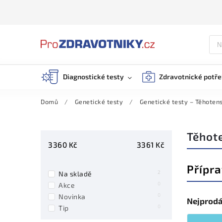
Diagnostické testy
Zdravotnické potř
Domů
/
Genetické testy
/
Genetické testy – Těhotens
Těhot
3360
Kč
3361
Kč
Přípra
2
Na skladě
0
Akce
0
Novinka
Nejprodá
0
Tip