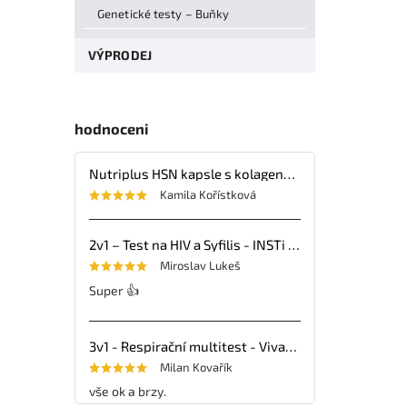
Genetické testy – Buňky
VÝPRODEJ
hodnoceni
Nutriplus HSN kapsle s kolagenem, kyselinou hyaluronovou, vitaminy a minerálními látkami – 30 tbl.
Kamila Kořístková
2v1 – Test na HIV a Syfilis - INSTi - 1ks
Miroslav Lukeš
Super 👍
3v1 - Respirační multitest - VivaDiag - 25ks
Milan Kovařík
vše ok a brzy.