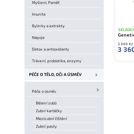
Myšlení, Paměť
Imunita
Bylinky a extrakty
SKLADE
Geneti
Nápoje
3 000 Kč
3 36
Detox a antioxidanty
Trávení, probiotika, enzymy
PÉČE O TĚLO, OČI A ÚSMĚV
Péče o úsměv
Bělení zubů
Zubní kartáčky
Mezizubní čištění
Zubní pasty