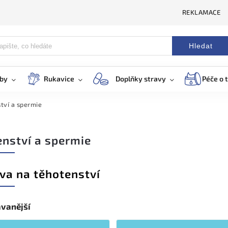
REKLAMACE
Hledat
eby
Rukavice
Doplňky stravy
Péče o t
tví a spermie
enství a spermie
va na těhotenství
vanější