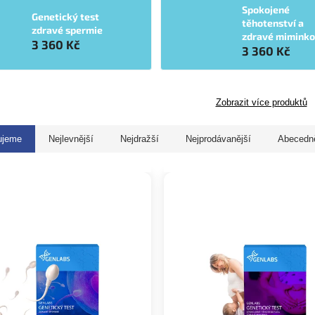
Spokojené
Genetický test
těhotenství a
zdravé spermie
zdravé miminko
3 360 Kč
3 360 Kč
Zobrazit více produktů
ujeme
Nejlevnější
Nejdražší
Nejprodávanější
Abecedn