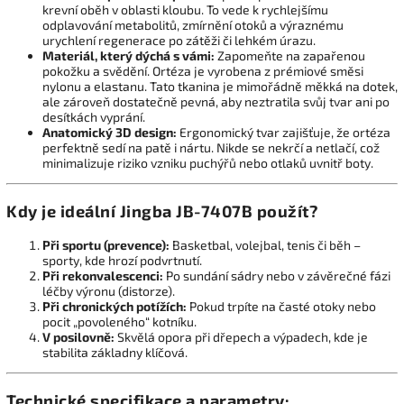
krevní oběh v oblasti kloubu. To vede k rychlejšímu
odplavování metabolitů, zmírnění otoků a výraznému
urychlení regenerace po zátěži či lehkém úrazu.
Materiál, který dýchá s vámi:
Zapomeňte na zapařenou
pokožku a svědění. Ortéza je vyrobena z prémiové směsi
nylonu a elastanu. Tato tkanina je mimořádně měkká na dotek,
ale zároveň dostatečně pevná, aby neztratila svůj tvar ani po
desítkách vyprání.
Anatomický 3D design:
Ergonomický tvar zajišťuje, že ortéza
perfektně sedí na patě i nártu. Nikde se nekrčí a netlačí, což
minimalizuje riziko vzniku puchýřů nebo otlaků uvnitř boty.
Kdy je ideální Jingba JB-7407B použít?
Při sportu (prevence):
Basketbal, volejbal, tenis či běh –
sporty, kde hrozí podvrtnutí.
Při rekonvalescenci:
Po sundání sádry nebo v závěrečné fázi
léčby výronu (distorze).
Při chronických potížích:
Pokud trpíte na časté otoky nebo
pocit „povoleného“ kotníku.
V posilovně:
Skvělá opora při dřepech a výpadech, kde je
stabilita základny klíčová.
Technické specifikace a parametry: