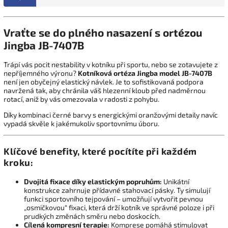
Vraťte se do plného nasazení s ortézou
Jingba JB-7407B
Trápí vás pocit nestability v kotníku při sportu, nebo se zotavujete z
nepříjemného výronu?
Kotníková ortéza Jingba model JB-7407B
není jen obyčejný elastický návlek. Je to sofistikovaná podpora
navržená tak, aby chránila váš hlezenní kloub před nadměrnou
rotací, aniž by vás omezovala v radosti z pohybu.
Díky kombinaci černé barvy s energickými oranžovými detaily navíc
vypadá skvěle k jakémukoliv sportovnímu úboru.
Klíčové benefity, které pocítíte při každém
kroku:
Dvojitá fixace díky elastickým popruhům:
Unikátní
konstrukce zahrnuje přídavné stahovací pásky. Ty simulují
funkci sportovního tejpování – umožňují vytvořit pevnou
„osmičkovou“ fixaci, která drží kotník ve správné poloze i při
prudkých změnách směru nebo doskocích.
Cílená kompresní terapie:
Komprese pomáhá stimulovat