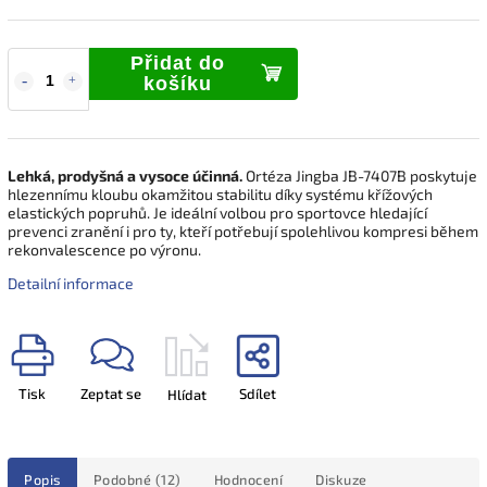
Přidat do
košíku
Lehká, prodyšná a vysoce účinná.
Ortéza Jingba JB-7407B poskytuje
hlezennímu kloubu okamžitou stabilitu díky systému křížových
elastických popruhů. Je ideální volbou pro sportovce hledající
prevenci zranění i pro ty, kteří potřebují spolehlivou kompresi během
rekonvalescence po výronu.
Detailní informace
Tisk
Zeptat se
Sdílet
Hlídat
Popis
Podobné (12)
Hodnocení
Diskuze