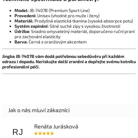
Model:
JB-7407B (Premium Sport Line)
Provedení:
Unisex (vhodné pro muže i ženy)
Materiál:
Prodyšná elastická tkanina (vysoká absorpce potu)
Systém zapínání:
Silné suché zipy s vysokou životností
Údržba:
Snadno omyvatelný materiál, doporučeno ruční praní
pro zachování elasticity
Barva:
Černá s oranžovým akcentem
Jingba JB-7407B vám dodá potřebnou sebedůvěru při každém
odrazu i dopadu. Neriskujte další zranění a dopřejte svému kotníku
profesionální péči.
Renáta Jurásková
RJ