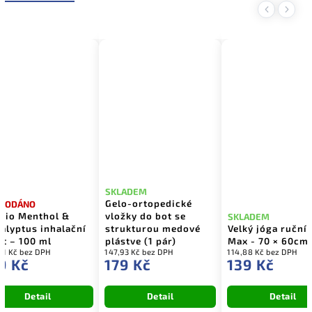
Previous
Next
SKLADEM
Gelo-ortopedické
Sportovní ko
vložky do bot se
bandáž na kotn
SKLADEM
strukturou medové
Velký jóga ručník - XQ
Vbosi – černo
lástve (1 pár)
Max - 70 × 60cm
- 1ks
47,93 Kč bez DPH
114,88 Kč bez DPH
247,11 Kč bez DPH
179 Kč
139 Kč
299 Kč
Detail
Detail
Do košíku