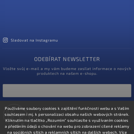
Sledovat na Instagramu
ODEBÍRAT NEWSLETTER
Vložte svůj e-mail a my vám budeme zasílat informace o nových
produktech na našem e-shopu.
Vložením e-mailu souhlasíte s
podmínkami ochrany osobních údajů
Používáme soubory cookies k zajištění funkčnosti webu a s Vaším
souhlasem i mj. k personalizaci obsahu našich webových stránek.
Kliknutím na tlačítko „Rozumím“ souhlasíte s využívaním cookies
Přihlásit se
a předáním údajů o chování na webu pro zobrazení cílené reklamy
na sociálních sítích a reklamních sítích na dalších webech. Více