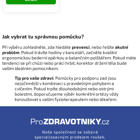
Jak vybrat tu správnou pomůcku?
Při výběru zohledněte, zda hledáte
prevenci
, nebo řešíte
akutní
problém
. Pokud trávíte hodiny v kanceláři, začněte kvalitní
ergonomickou bederní opěrkou a balančním polštářem. Pokud máte
tendenci se při chůzi nebo práci hrbit, korektor držení těla bude
vaším ideálním pomocníkem.
Tip pro vaše zdraví:
Pomůcky pro podporu zad jsou
nejúčinnější v kombinaci s pravidelným pohybem a
cvičením. Pokud trpíte dlouhodobými nebo ostrými
bolestmi, doporučujeme výběr konkrétní ortézy vždy
konzultovat s vaším fyzioterapeutem nebo lékařem.
Naše společnost se zabývá
specializoavným prodejem roušek,