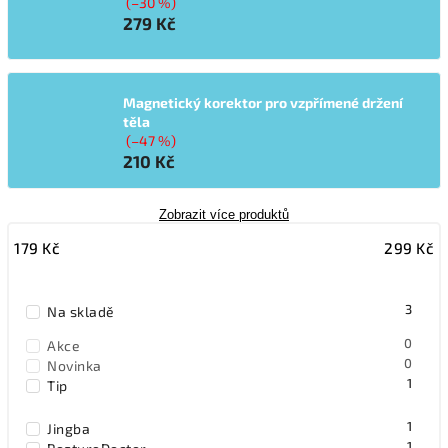
(–30 %)
279 Kč
Magnetický korektor pro vzpřímené držení
těla
(–47 %)
210 Kč
Zobrazit více produktů
179
Kč
299
Kč
3
Na skladě
0
Akce
0
Novinka
1
Tip
1
Jingba
1