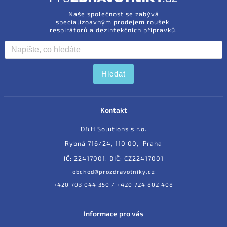
Naše společnost se zabývá
specializoavným prodejem roušek,
respirátorů a dezinfekčních přípravků.
Hledat
Kontakt
D&H Solutions s.r.o.
Rybná 716/24, 110 00, Praha
IČ: 22417001, DIČ: CZ22417001
obchod@prozdravotniky.cz
+420 703 044 350 / +420 724 802 408
Informace pro vás