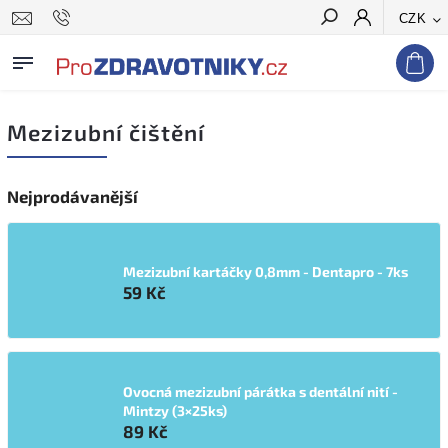
CZK
Hledat
Mezizubní čištění
Nejprodávanější
Mezizubní kartáčky 0,8mm - Dentapro - 7ks
59 Kč
Ovocná mezizubní párátka s dentální nití -
Mintzy (3×25ks)
89 Kč