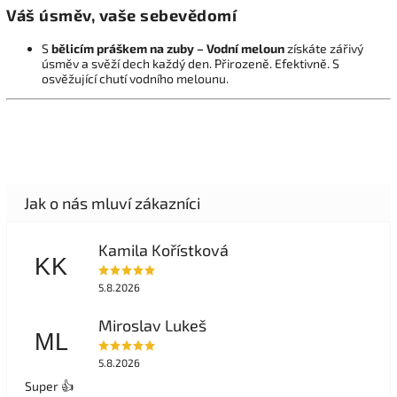
Váš úsměv, vaše sebevědomí
S
bělicím práškem na zuby – Vodní meloun
získáte zářivý
úsměv a svěží dech každý den. Přirozeně. Efektivně. S
osvěžující chutí vodního melounu.
Kamila Kořístková
KK
5.8.2026
Miroslav Lukeš
ML
5.8.2026
Super 👍