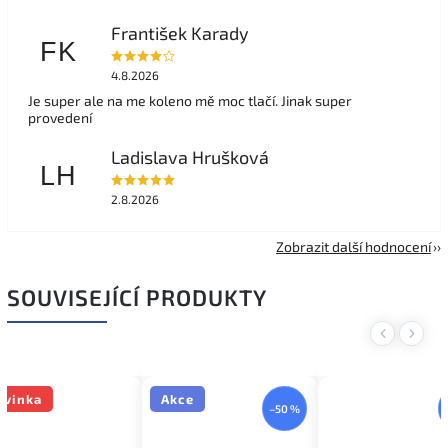
František Karady
FK
4.8.2026
Je super ale na me koleno mě moc tlačí. Jinak super
provedení
Ladislava Hrušková
LH
2.8.2026
Zobrazit další hodnocení
SOUVISEJÍCÍ PRODUKTY
Previous
Next
ovinka
Akce
–50 %