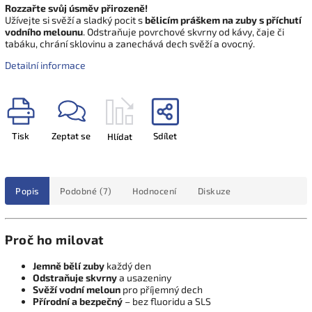
Rozzařte svůj úsměv přirozeně!
Užívejte si svěží a sladký pocit s
bělicím práškem na zuby s příchutí
vodního melounu
. Odstraňuje povrchové skvrny od kávy, čaje či
tabáku, chrání sklovinu a zanechává dech svěží a ovocný.
Detailní informace
Tisk
Zeptat se
Sdílet
Hlídat
Popis
Podobné (7)
Hodnocení
Diskuze
Proč ho milovat
Jemně bělí zuby
každý den
Odstraňuje skvrny
a usazeniny
Svěží vodní meloun
pro příjemný dech
Přírodní a bezpečný
– bez fluoridu a SLS