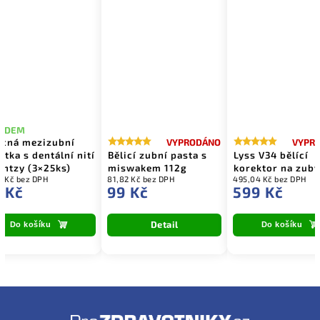
LADEM
cná mezizubní
VYPRODÁNO
VYPR
átka s dentální nití
Bělicí zubní pasta s
Lyss V34 bělící
intzy (3×25ks)
miswakem 112g
korektor na zuby
5 Kč bez DPH
81,82 Kč bez DPH
495,04 Kč bez DPH
 Kč
99 Kč
599 Kč
Detail
Do košíku
Do košíku