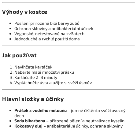
Výhody v kostce
Posílení přirozené bílé barvy zubů
Ochrana skloviny a antibakteriální účinek
Veganské, netestované na zvířatech
Jednoduché a rychlé použití doma
Jak používat
Navlhčete kartáček
Naberte malé množství prášku
Kartáčujte 2–3 minuty
Vypláchněte ústa a užijte si svěží úsměv
Hlavní složky a účinky
Prášek z vodního melounu
– jemné čištění a svěží ovocný
dech
Soda bikarbona
– přirozené bělení a neutralizace kyselin
Kokosový olej
– antibakteriální účinky, ochrana skloviny