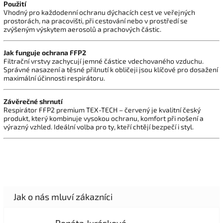
Použití
Vhodný pro každodenní ochranu dýchacích cest ve veřejných
prostorách, na pracovišti, při cestování nebo v prostředí se
zvýšeným výskytem aerosolů a prachových částic.
Jak funguje ochrana FFP2
Filtrační vrstvy zachycují jemné částice vdechovaného vzduchu.
Správné nasazení a těsné přilnutí k obličeji jsou klíčové pro dosažení
maximální účinnosti respirátoru.
Závěrečné shrnutí
Respirátor FFP2 premium TEX-TECH – červený je kvalitní český
produkt, který kombinuje vysokou ochranu, komfort při nošení a
výrazný vzhled. Ideální volba pro ty, kteří chtějí bezpečí i styl.
Renáta Jurásková