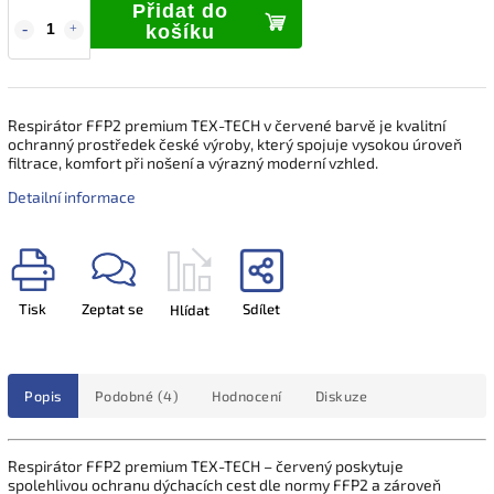
Přidat do
košíku
Respirátor FFP2 premium TEX-TECH v červené barvě je kvalitní
ochranný prostředek české výroby, který spojuje vysokou úroveň
filtrace, komfort při nošení a výrazný moderní vzhled.
Detailní informace
Tisk
Zeptat se
Sdílet
Hlídat
Popis
Podobné (4)
Hodnocení
Diskuze
Respirátor FFP2 premium TEX-TECH – červený poskytuje
spolehlivou ochranu dýchacích cest dle normy FFP2 a zároveň