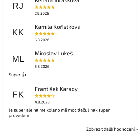
RJ
7.8.2026
Kamila Kořístková
KK
5.8.2026
Miroslav Lukeš
ML
5.8.2026
Super 👍
František Karady
FK
4.8.2026
Je super ale na me koleno mě moc tlačí. Jinak super
provedení
Zobrazit další hodnocení