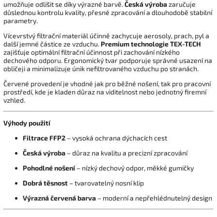
umožňuje odlišit se díky výrazné barvě.
Česká výroba
zaručuje
důslednou kontrolu kvality, přesné zpracování a dlouhodobě stabilní
parametry.
Vícevrstvý filtrační materiál účinně zachycuje aerosoly, prach, pyl a
další jemné částice ze vzduchu.
Premium technologie TEX-TECH
zajišťuje optimální filtrační účinnost při zachování nízkého
dechového odporu. Ergonomický tvar podporuje správné usazení na
obličeji a minimalizuje únik nefiltrovaného vzduchu po stranách.
Červené provedení je vhodné jak pro běžné nošení, tak pro pracovní
prostředí, kde je kladen důraz na viditelnost nebo jednotný firemní
vzhled.
Výhody použití
Filtrace FFP2
– vysoká ochrana dýchacích cest
Česká výroba
– důraz na kvalitu a precizní zpracování
Pohodlné nošení
– nízký dechový odpor, měkké gumičky
Dobrá těsnost
– tvarovatelný nosní klip
Výrazná červená barva
– moderní a nepřehlédnutelný design