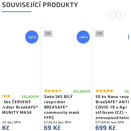
SOUVISEJÍCÍ PRODUKTY
Previous
Next
TIP
TIP
–62 %
–46 %
SKLADEM
SK
Sada 5KS BÍLÝ
50 ks Nano respi
SKLADEM
a 5ks ČERVENÝ
respirátor
BreaSAFE® ANTI
pirátor BreaSAFE®
BREASAFE®
COVID-19 s Ag+
MMUNITY MASK
community mask
stříbrem (CZ) –
P2
FFP2
znovupoužitelný
0 Kč bez DPH
57,02 Kč bez DPH
577,69 Kč bez DPH
 Kč
69 Kč
699 Kč