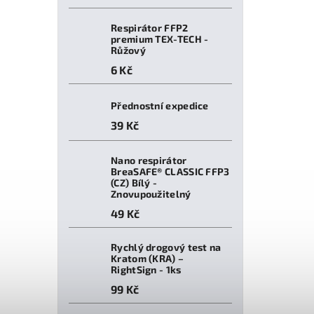
Respirátor FFP2
premium TEX-TECH -
Růžový
6 Kč
Přednostní expedice
39 Kč
Nano respirátor
BreaSAFE® CLASSIC FFP3
(CZ) Bílý -
Znovupoužitelný
49 Kč
Rychlý drogový test na
Kratom (KRA) –
RightSign - 1ks
99 Kč