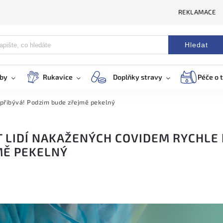
REKLAMACE
Hledat
eby
Rukavice
Doplňky stravy
Péče o t
 přibývá! Podzim bude zřejmě pekelný
 LIDÍ NAKAŽENÝCH COVIDEM RYCHLE 
MĚ PEKELNÝ