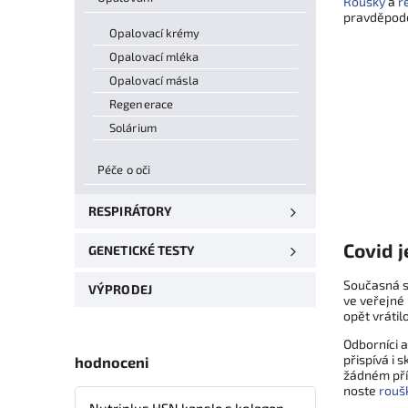
Roušky
a
r
pravděpodo
Opalovací krémy
Opalovací mléka
Opalovací másla
Regenerace
Solárium
Péče o oči
RESPIRÁTORY
Covid j
GENETICKÉ TESTY
Současná si
VÝPRODEJ
ve veřejné 
opět vrátil
Odborníci a
přispívá i 
hodnoceni
žádném příp
noste
rouš
Nutriplus HSN kapsle s kolagenem, kyselinou hyaluronovou, vitaminy a minerálními látkami – 30 tbl.