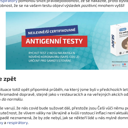
espirátory
pomohou snížit pravděpodobnost, že se nakazíte, proto byste
bnost, že se na vašem testu objeví výsledek
pozitivní
, mnohem vyšší!
e zpět
tuace totiž opět připomíná průběh, na který jsme byli v předchozích lete
hromadné dopravě, stejně jako v restauracích a na veřejných akcích odl
o
do normálu
.
le varují, že nás covid bude sužovat dál, přestože jsou Češi vůči němu 
skutečnost, že vlivem války na Ukrajině a kvůli rostoucí inflaci není akt
adě neznamená, že by zde nebyl, jak se někteří lidé u nás mylně domní
ky
a
respirátory
.