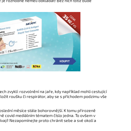
 je rozhodně neměli odkládat! Bez nich totiž bude
ch zvyklí: rozvolnění na jaře, kdy například mohli cestující
ožit roušku či respirátor, aby se s příchodem podzimu vše
poslední měsíce stále bohorovnější. K tomu přirozeně
uálně covid mediálním tématem číslo jedna. To ovšem v
vají! Nezapomínejte proto chránit sebe a své okolí a