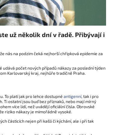
 už několik dní v řadě. Přibývají i
že nás na podzim čeká nejhorší chřipková epidemie za
 které udává počet nových případů nákazy za poslední týden
 tom Karlovarský kraj, nejhůře tradičně Praha.
u. To platí jak pro lehce dostupné
antigenní
, tak i pro
h. Ti ostatní jsou buď bez příznaků, nebo mají mírný
em více lidí, než uvádějí oficiální čísla. Obrovské
 že riziko nákazy je mimořádně vysoké.
 částicích nejen při kašli či kýchání, ale i při tak