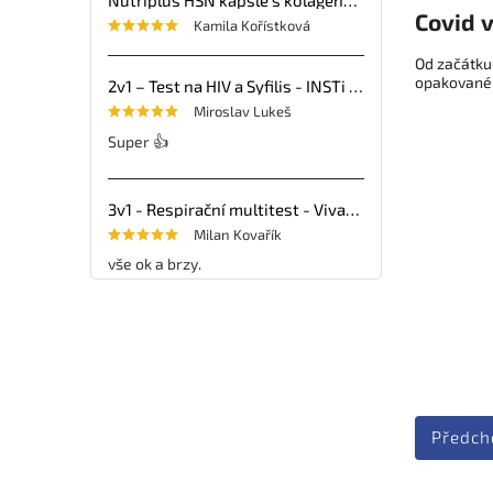
Covid v
Kamila Kořístková
Od začátku
opakované 
2v1 – Test na HIV a Syfilis - INSTi - 1ks
Miroslav Lukeš
Super 👍
3v1 - Respirační multitest - VivaDiag - 25ks
Milan Kovařík
vše ok a brzy.
Předch