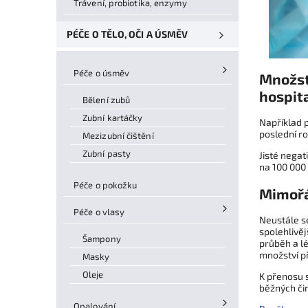
Trávení, probiotika, enzymy
PÉČE O TĚLO, OČI A ÚSMĚV
Péče o úsměv
Množstv
hospit
Bělení zubů
Zubní kartáčky
Například 
poslední ro
Mezizubní čištění
Zubní pasty
Jisté negat
na 100 000 
Péče o pokožku
Mimořá
Péče o vlasy
Neustále se
spolehlivěj
Šampony
průběh a lé
množství př
Masky
Oleje
K přenosu s
běžných čin
Opalování