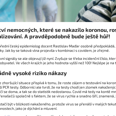
í nemocných, které se nakazilo koronou, roste
alizování. A pravděpodobně bude ještě hůř!
přední český epidemiolog docent Rastislav Maďar osobně předpokládá, 
ky. Jak by se taková vlna projevila v kombinaci s covidem, je zřejmé.
ivní signály se ale objevují již nyní. Zvyšuje se třeba incidenční číslo,
obyvatel. Ve všech krajích je jeho hodnota vyšší než 100! Nejlépe je na
dně vysoké riziko nákazy
 zhoršující situace přispívá k tomu, že roste zájem o testování na koron
ší PCR testy. Odborníci ale tvrdí, že na testy chodí jen zlomek nakaženýc
čí se doma, a tak se do statistik nedostanou. Covid má tedy na kontě mnoh
enašečů společně s faktem, že se virus rychle a snadno šíří, znamená,
tačí být v blízkosti nakaženého, protože virus se přenáší v malých tekutých
nostech, jako je dýchání a mluvení.