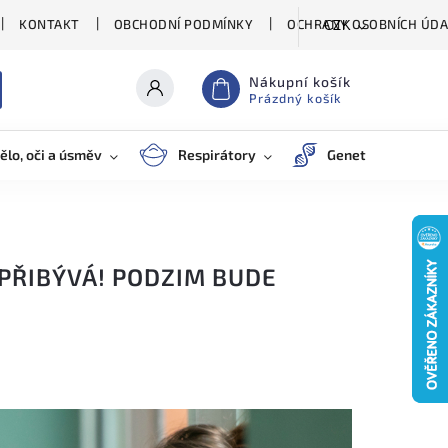
KONTAKT
OBCHODNÍ PODMÍNKY
OCHRANY OSOBNÍCH ÚDA
CZK
Nákupní košík
Prázdný košík
ělo, oči a úsměv
Respirátory
Genetické testy
PŘIBÝVÁ! PODZIM BUDE