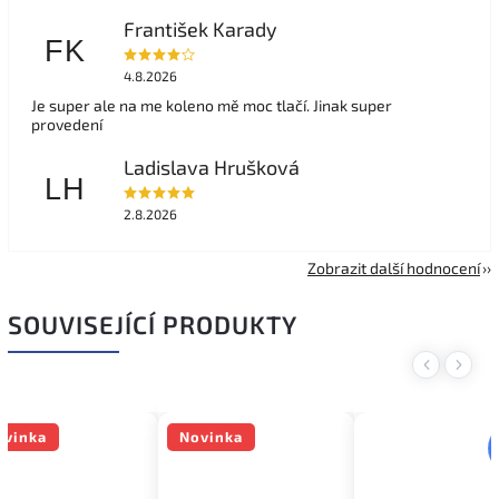
František Karady
FK
4.8.2026
Je super ale na me koleno mě moc tlačí. Jinak super
provedení
Ladislava Hrušková
LH
2.8.2026
Zobrazit další hodnocení
SOUVISEJÍCÍ PRODUKTY
Previous
Next
ovinka
Novinka