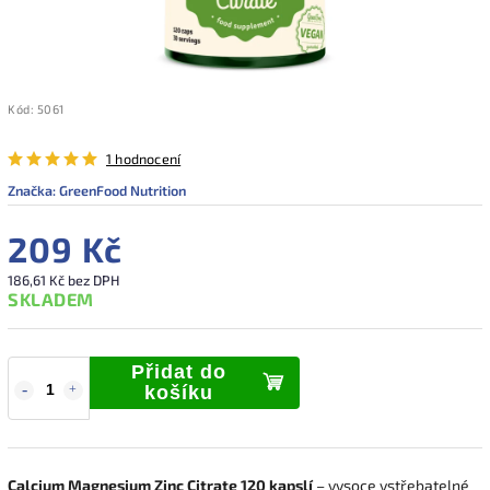
Kód:
5061
1 hodnocení
Značka:
GreenFood Nutrition
209 Kč
186,61 Kč bez DPH
SKLADEM
Přidat do
košíku
Calcium Magnesium Zinc Citrate 120 kapslí
– vysoce vstřebatelné