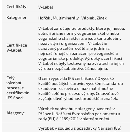
Certifikáty
:
V-Label
Kategorie
:
Hořčík , Multiminerály , Vápník , Zinek
V-Label zaručuje, že produkty, které jej nesou,
splňují přísné normy vegetariánského nebo
veganského charakteru, a jsou kontrolovány
nezávislými organizacemi. V-Label je
Certifikace
uznávaný po celém světě a je jedním z
V-Label
:
nejrozšířenějších označení pro veganské a
vegetariánské produkty. Výrobky s certifikací
V-Label nebyly testovány na zvířatech a jejich
výroba nezpůsobuje živočišnou ujmu.
Celý
O čem vypovídá IFS certifikace? O vysoké
výrobní
kvalitě použitých surovin, vysokém standardu
proces je
skladování surovin a o maximální možné
certifikován
kvalitě celého procesu výroby. Celosvětově
IFS Food
:
zvyšuje důvěryhodnost produktů a značek.
Výrobek neobsahuje alergeny uvedené v
Alergeny
:
Příloze II Nařízení Evropského parlamentu a
rady (EU) č. 1169/2011 v platném znění.
Výrobek v souladu s požadavky Nařízení (ES)