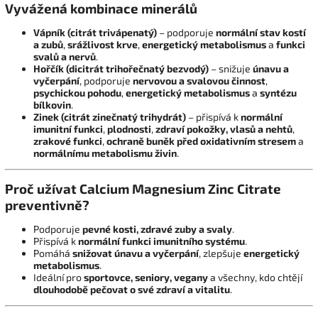
Vyvážená kombinace minerálů
Vápník (citrát trivápenatý)
– podporuje
normální stav kostí
a zubů
,
srážlivost krve
,
energetický metabolismus
a
funkci
svalů a nervů
.
Hořčík (dicitrát trihořečnatý bezvodý)
– snižuje
únavu a
vyčerpání
, podporuje
nervovou a svalovou činnost
,
psychickou pohodu
,
energetický metabolismus
a
syntézu
bílkovin
.
Zinek (citrát zinečnatý trihydrát)
– přispívá k
normální
imunitní funkci
,
plodnosti
,
zdraví pokožky, vlasů a nehtů
,
zrakové funkci
,
ochraně buněk před oxidativním stresem
a
normálnímu metabolismu živin
.
Proč užívat Calcium Magnesium Zinc Citrate
preventivně?
Podporuje
pevné kosti, zdravé zuby a svaly
.
Přispívá k
normální funkci imunitního systému
.
Pomáhá
snižovat únavu a vyčerpání
, zlepšuje
energetický
metabolismus
.
Ideální pro
sportovce, seniory, vegany
a všechny, kdo chtějí
dlouhodobě pečovat o své zdraví a vitalitu
.