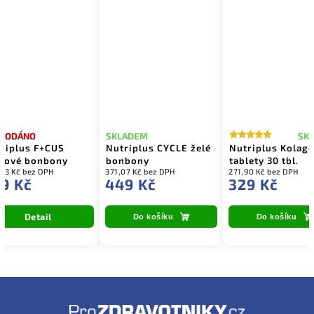
SK
PRODÁNO
SKLADEM
riplus F+CUS
Nutriplus CYCLE želé
Nutriplus Kolag
mové bonbony
bonbony
tablety 30 tbl.
43 Kč bez DPH
371,07 Kč bez DPH
271,90 Kč bez DPH
9 Kč
449 Kč
329 Kč
Detail
Do košíku
Do košíku