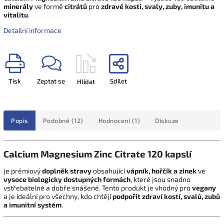
minerály
ve formě
citrátů
pro
zdravé kosti, svaly, zuby, imunitu a
vitalitu
.
Detailní informace
Tisk
Zeptat se
Sdílet
Hlídat
Popis
Podobné (12)
Hodnocení (1)
Diskuze
Calcium Magnesium Zinc Citrate 120 kapslí
je prémiový
doplněk stravy
obsahující
vápník, hořčík a zinek
ve
vysoce biologicky dostupných formách
, které jsou snadno
vstřebatelné a dobře snášené. Tento produkt je vhodný pro
vegany
a je ideální pro všechny, kdo chtějí
podpořit zdraví kostí, svalů, zubů
a imunitní systém
.