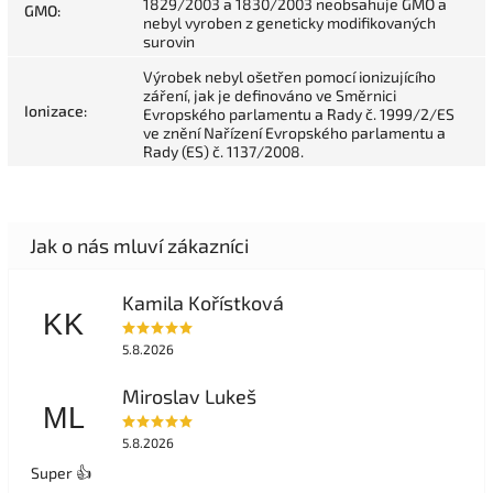
1829/2003 a 1830/2003 neobsahuje GMO a
GMO
:
nebyl vyroben z geneticky modifikovaných
surovin
Výrobek nebyl ošetřen pomocí ionizujícího
záření, jak je definováno ve Směrnici
Ionizace
:
Evropského parlamentu a Rady č. 1999/2/ES
ve znění Nařízení Evropského parlamentu a
Rady (ES) č. 1137/2008.
Kamila Kořístková
KK
5.8.2026
Miroslav Lukeš
ML
5.8.2026
Super 👍