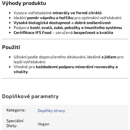
Výhody produktu
Vysoce vstřebatelné
minerály ve formě citrátů
Ideální
poměr vápníku a hořčíku
pro optimální vstřebávání
Vysoká biologická dostupnost
a
dobrá snášenlivost
Podpora
kostí, svalů, zubů, pokožky a imunitního systému
Certifikace IFS Food
– zaručená
bezpečnost a kvalita
Použití
Užívání podle doporučeného dávkování, ideálně
s jídlem
pro
lepší vstřebávání.
Vhodné pro
každodenní podporu minerální rovnováhy a
vitality
.
Doplňkové parametry
Kategorie
:
Doplňky stravy
Speciální
Vegan
Diety
: