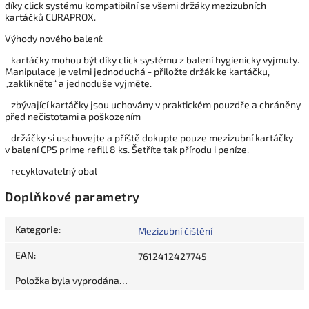
díky click systému kompatibilní se všemi držáky mezizubních
kartáčků CURAPROX.
Výhody nového balení:
- kartáčky mohou být díky click systému z balení hygienicky vyjmuty.
Manipulace je velmi jednoduchá - přiložte držák ke kartáčku,
„zaklikněte“ a jednoduše vyjměte.
- zbývající kartáčky jsou uchovány v praktickém pouzdře a chráněny
před nečistotami a poškozením
- držáčky si uschovejte a příště dokupte pouze mezizubní kartáčky
v balení CPS prime refill 8 ks. Šetříte tak přírodu i peníze.
- recyklovatelný obal
Doplňkové parametry
Kategorie
:
Mezizubní čištění
EAN
:
7612412427745
Položka byla vyprodána…