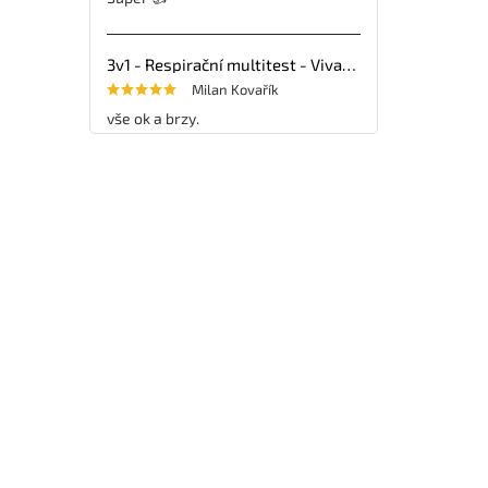
3v1 - Respirační multitest - VivaDiag - 25ks
Milan Kovařík
vše ok a brzy.