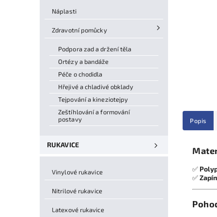
Náplasti
Zdravotní pomůcky
Podpora zad a držení těla
Ortézy a bandáže
Péče o chodidla
Hřejivé a chladivé obklady
Tejpování a kineziotejpy
Zeštíhlování a formování
postavy
Popis
RUKAVICE
Mater
✅
Polyp
Vinylové rukavice
✅
Zapín
Nitrilové rukavice
Pohod
Latexové rukavice