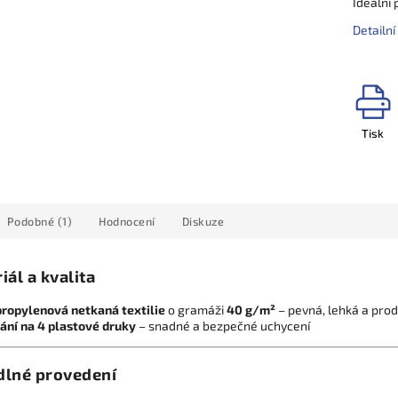
Ideální
Detailn
Tisk
Podobné (1)
Hodnocení
Diskuze
iál a kvalita
ropylenová netkaná textilie
o gramáži
40 g/m²
– pevná, lehká a pro
ání na 4 plastové druky
– snadné a bezpečné uchycení
lné provedení