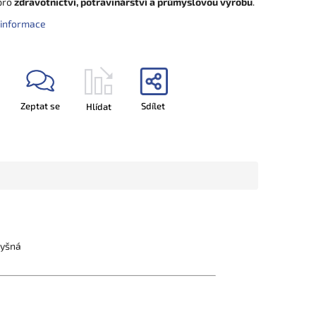
 pro
zdravotnictví, potravinářství a průmyslovou výrobu
.
í informace
Zeptat se
Sdílet
Hlídat
dyšná