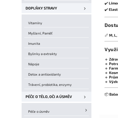
✔️
Límec
DOPLŇKY STRAVY
✔️
Elas
Vitamíny
Dostu
Myšlení, Paměť
📏
M, L,
Imunita
Využi
Bylinky a extrakty
🔹
Zdra
🔹
Potr
Nápoje
🔹
Farm
🔹
Kosm
Detox a antioxidanty
🔹
Prům
🔹
Výzk
Trávení, probiotika, enzymy
📦
Balen
PÉČE O TĚLO, OČI A ÚSMĚV
Péče o úsměv