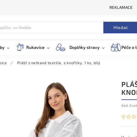
REKLAMACE
Hledat
eby
Rukavice
Doplňky stravy
Péče o t
pice
/
Plášť z netkané textilie, s knoflíky, 1 ks, bílý
PLÁŠ
KNOF
Kód:
Zvol