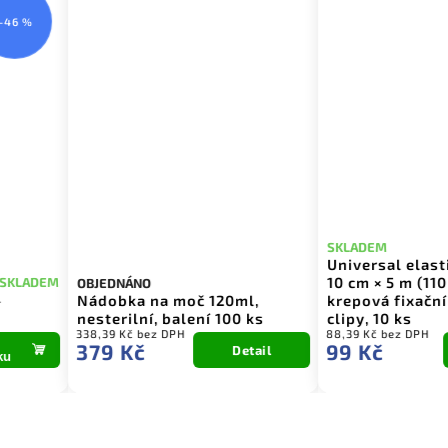
–46 %
SKLADEM
Universal elast
10 cm × 5 m (110
SKLADEM
OBJEDNÁNO
Nádobka na moč 120ml,
krepová fixační
nesterilní, balení 100 ks
clipy, 10 ks
338,39 Kč bez DPH
88,39 Kč bez DPH
379 Kč
99 Kč
Detail
ku