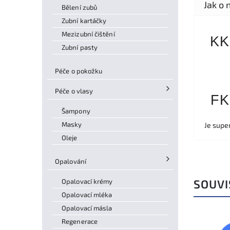
Bělení zubů
Zubní kartáčky
Mezizubní čištění
KK
Zubní pasty
Péče o pokožku
Péče o vlasy
FK
Šampony
Masky
Je supe
Oleje
Opalování
Opalovací krémy
SOUVI
Opalovací mléka
Opalovací másla
Regenerace