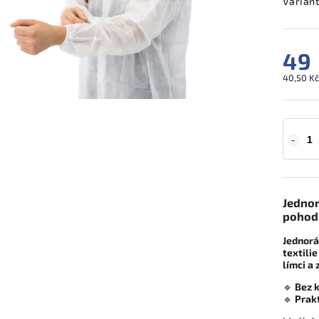
Varian
49
40,50 Kč
Jednor
pohodl
Jednorá
textilie
límci a
🔹
Bez 
🔹
Prakt