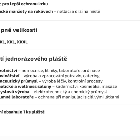
 pro lepší ochranu krku
tické manžety na rukávech
– netlačí a drží na místě
pné velikosti
 XL, XXL, XXXL
tí jednorázového pláště
votnictví
– nemocnice, kliniky, laboratoře, ordinace
avinářství
– výroba a zpracování potravin, catering
aceutický průmysl
– výroba léčiv, kontrolní procesy
etické a wellness salony
– kadeřnictví, kosmetika, masáže
yslová výroba
– elektrotechnický a chemický průmysl
umné laboratoře
– ochrana při manipulaci s citlivými látkami
í obsahuje 1 ks pláště