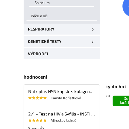
Solárium
Péče o oči
RESPIRÁTORY
GENETICKÉ TESTY
VÝPRODEJ
M
hodnoceni
VYPRODÁNO
Vitalio Menthol & Eucalyptus
Gelové vložky do bot -
Nutriplus HSN kapsle s kolagenem, kyselinou hyaluronovou, vitaminy a minerálními látkami – 30 tbl.
inhalační mast – 100 ml
Dámské
106,61 Kč bez DPH
131,40 Kč bez DPH
Kamila Kořístková
Do
129 Kč
159 Kč
Detail
koší
2v1 – Test na HIV a Syfilis - INSTi - 1ks
Miroslav Lukeš
Super 👍