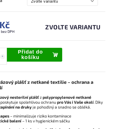
ta
 Kč
ZVOLTE VARIANTU
 bez DPH
Přidat do
košíku
ázový plášť z netkané textilie – ochrana a
í
zový nesterilní plášť
z
polypropylenové netkané
poskytuje spolehlivou ochranu
pro Vás i Vaše okolí
. Díky
 zapínání na druky
je pohodlný a snadno se obléká.
kapes
– minimalizuje riziko kontaminace
ické balení
– 1 ks v hygienickém sáčku