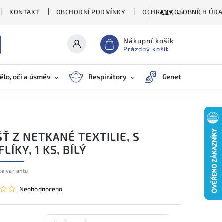
KONTAKT
OBCHODNÍ PODMÍNKY
OCHRANY OSOBNÍCH ÚDA
CZK
Nákupní košík
Prázdný košík
ělo, oči a úsměv
Respirátory
Genetické testy
Ť Z NETKANÉ TEXTILIE, S
LÍKY, 1 KS, BÍLÝ
te variantu
Neohodnoceno