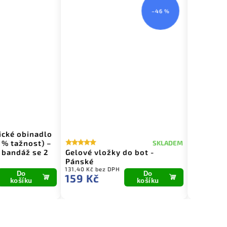
–46 %
ické obinadlo
 % tažnost) –
SKLADEM
SKLADEM
 bandáž se 2
Gelové vložky do bot -
Velký jóg
Pánské
70 × 60c
131,40 Kč bez DPH
114,88 Kč b
Do
Do
159 Kč
139 Kč
košíku
košíku