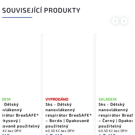
SOUVISEJÍCÍ PRODUKTY
Previous
Next
LADEM
VYPRODÁNO
SKLADEM
 - Dětský
5ks - Dětský
5ks - Dětský
ovlákenný
nanovlákenný
nanovlákenný
pirátor BreaSAFE®
respirátor BreaSAFE®
respirátor Brea
yrkysový |
– Bordo | Opakovaně
– Černý | Opakov
kovaně použitelný
použitelný
použitelný
0 Kč bez DPH
40,50 Kč bez DPH
40,50 Kč bez DPH