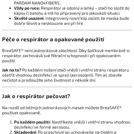
PARDAM NANO4FIBERS.
Vždy po ruce:
Respirátor je odolný a lehký – stačí ho složit do
kapsy či batohu a mít ho připravený pro jakoukoli situaci.
Skvělé usazení:
Integrovaný nosní klip zajistí,
že maska bude
dobře těsnit a nesklouzne ani při hře.
Péče o respirátor a opakované použití
BreaSAFE® není jednorázová záležitost.
Díky špičkové membráně si
respirátor zachovává své filtrační schopnosti i při opakovaném
použití.
Jak na to?
Po každém nošení stačí vnější i vnitřní stranu respirátoru
ošetřit vhodnou dezinfekcí ve spreji (aerosolem).
Tím jej zbavíte
nečistot a prodloužíte jeho životnost o několik dní.
Jak o respirátor pečovat?
Na rozdíl od běžných jednorázových masek můžete BreaSAFE®
používat opakovaně.
Po každém použití:
Nastříkejte vnější i vnitřní stranu vhodnou
dezinfekcí ve formě aerosolu.
Skladování:
Po proschnutí jej uchovávejte na čistém a