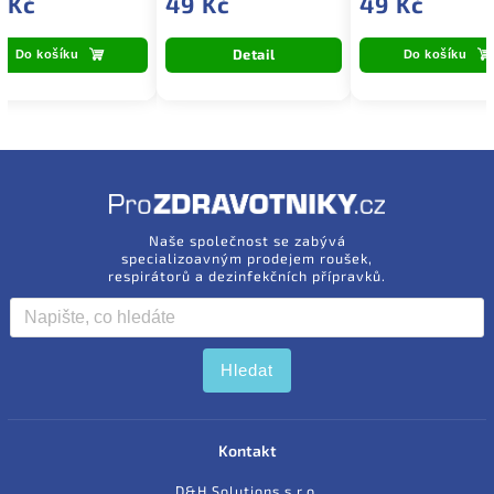
 Kč
49 Kč
49 Kč
Detail
Do košíku
Do košíku
Naše společnost se zabývá
specializoavným prodejem roušek,
respirátorů a dezinfekčních přípravků.
Hledat
Kontakt
D&H Solutions s.r.o.