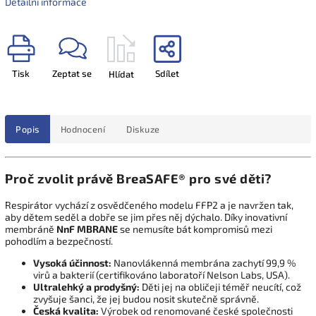
Detailní informace
Tisk
Zeptat se
Sdílet
Hlídat
Popis
Hodnocení
Diskuze
Proč zvolit právě BreaSAFE® pro své děti?
Respirátor vychází z osvědčeného modelu FFP2 a je navržen tak,
aby dětem seděl a dobře se jim přes něj dýchalo.
Díky inovativní
membráně
NnF MBRANE
se nemusíte bát kompromisů mezi
pohodlím a bezpečností.
Vysoká účinnost:
Nanovlákenná membrána zachytí 99,
9 %
virů a bakterií (certifikováno laboratoří Nelson Labs,
USA).
Ultralehký a prodyšný:
Děti jej na obličeji téměř neucítí,
což
zvyšuje šanci,
že jej budou nosit skutečně správně.
Česká kvalita:
Výrobek od renomované české společnosti