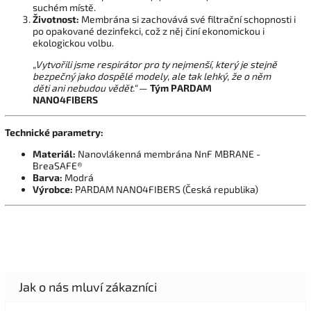
suchém místě.
Životnost:
Membrána si zachovává své filtrační schopnosti i
po opakované dezinfekci,
což z něj činí ekonomickou i
ekologickou volbu.
„Vytvořili jsme respirátor pro ty nejmenší, který je stejně
bezpečný jako dospělé modely, ale tak lehký, že o něm
děti ani nebudou vědět.“
—
Tým PARDAM
NANO4FIBERS
Technické parametry:
Materiál:
Nanovlákenná membrána NnF MBRANE -
BreaSAFE®
Barva:
Modrá
Výrobce:
PARDAM NANO4FIBERS (Česká republika)