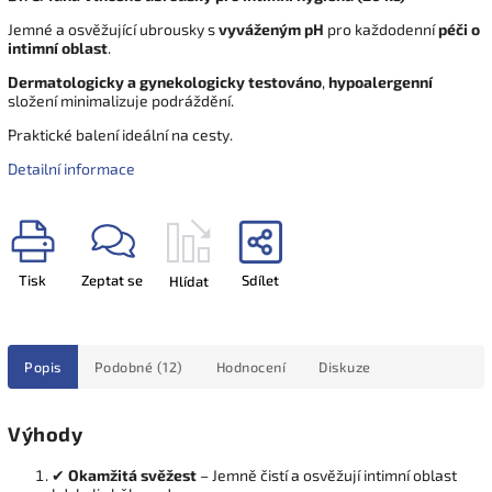
Jemné a osvěžující ubrousky s
vyváženým pH
pro každodenní
péči o
intimní oblast
.
Dermatologicky a gynekologicky testováno
,
hypoalergenní
složení minimalizuje podráždění.
Praktické balení ideální na cesty.
Detailní informace
Tisk
Zeptat se
Sdílet
Hlídat
Popis
Podobné (12)
Hodnocení
Diskuze
Výhody
✔
Okamžitá svěžest
– Jemně čistí a osvěžují intimní oblast