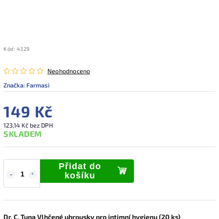
Kód:
4329
Neohodnoceno
Značka:
Farmasi
149 Kč
123,14 Kč bez DPH
SKLADEM
Přidat do
košíku
Dr. C. Tuna Vlhčené ubrousky pro intimní hygienu (20 ks)