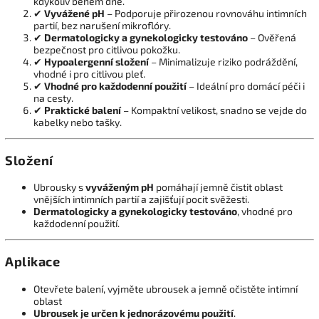
kdykoliv během dne.
✔
Vyvážené pH
– Podporuje přirozenou rovnováhu intimních
partií, bez narušení mikroflóry.
✔
Dermatologicky a gynekologicky testováno
– Ověřená
bezpečnost pro citlivou pokožku.
✔
Hypoalergenní složení
– Minimalizuje riziko podráždění,
vhodné i pro citlivou pleť.
✔
Vhodné pro každodenní použití
– Ideální pro domácí péči i
na cesty.
✔
Praktické balení
– Kompaktní velikost, snadno se vejde do
kabelky nebo tašky.
Složení
Ubrousky s
vyváženým pH
pomáhají jemně čistit oblast
vnějších intimních partií a zajišťují pocit svěžesti.
Dermatologicky a gynekologicky testováno
, vhodné pro
každodenní použití.
Aplikace
Otevřete balení, vyjměte ubrousek a jemně očistěte intimní
oblast
Ubrousek je určen k jednorázovému použití
.