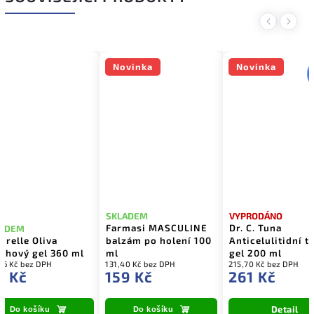
Previous
Next
Novinka
Novinka
SKLADEM
VYPRODÁNO
Farmasi MASCULINE
Dr. C. Tuna
LADEM
urelle Oliva
balzám po holení 100
Anticelulitidní t
chový gel 360 ml
ml
gel 200 ml
06 Kč bez DPH
131,40 Kč bez DPH
215,70 Kč bez DPH
1 Kč
159 Kč
261 Kč
Detail
Do košíku
Do košíku