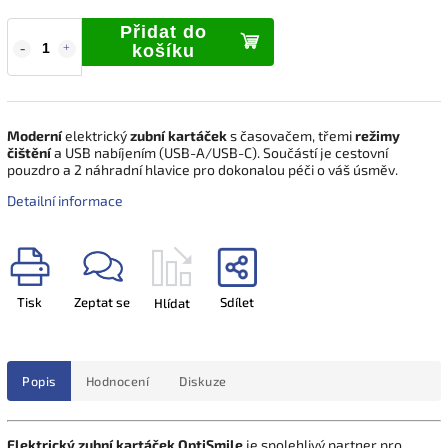
Přidat do
košíku
Moderní
elektrický
zubní kartáček
s časovačem, třemi
režimy
čištění
a USB nabíjením (USB-A/USB-C). Součástí je cestovní
pouzdro a 2 náhradní hlavice pro dokonalou péči o váš úsměv.
Detailní informace
Tisk
Zeptat se
Sdílet
Hlídat
Popis
Hodnocení
Diskuze
Elektrický zubní kartáček OptiSmile
je spolehlivý partner pro