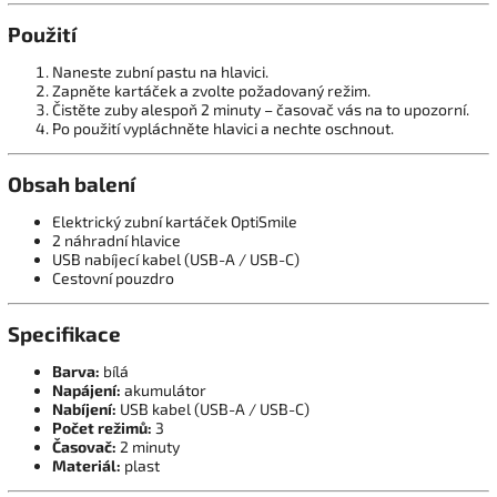
Použití
Naneste zubní pastu na hlavici.
Zapněte kartáček a zvolte požadovaný režim.
Čistěte zuby alespoň 2 minuty – časovač vás na to upozorní.
Po použití vypláchněte hlavici a nechte oschnout.
Obsah balení
Elektrický zubní kartáček OptiSmile
2 náhradní hlavice
USB nabíjecí kabel (USB-A / USB-C)
Cestovní pouzdro
Specifikace
Barva:
bílá
Napájení:
akumulátor
Nabíjení:
USB kabel (USB-A / USB-C)
Počet režimů:
3
Časovač:
2 minuty
Materiál:
plast