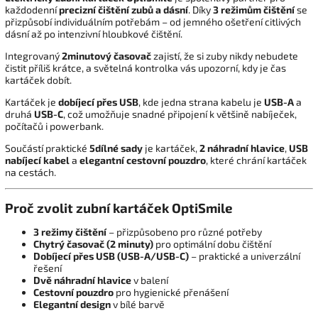
každodenní
precizní čištění zubů a dásní
. Díky
3 režimům čištění
se
přizpůsobí individuálním potřebám – od jemného ošetření citlivých
dásní až po intenzivní hloubkové čištění.
Integrovaný
2minutový časovač
zajistí, že si zuby nikdy nebudete
čistit příliš krátce, a světelná kontrolka vás upozorní, kdy je čas
kartáček dobít.
Kartáček je
dobíjecí přes USB
, kde jedna strana kabelu je
USB-A
a
druhá
USB-C
, což umožňuje snadné připojení k většině nabíječek,
počítačů i powerbank.
Součástí praktické
5dílné sady
je kartáček,
2 náhradní hlavice
,
USB
nabíjecí kabel
a
elegantní cestovní pouzdro
, které chrání kartáček
na cestách.
Proč zvolit zubní kartáček OptiSmile
3 režimy čištění
– přizpůsobeno pro různé potřeby
Chytrý časovač (2 minuty)
pro optimální dobu čištění
Dobíjecí přes USB (USB-A/USB-C)
– praktické a univerzální
řešení
Dvě náhradní hlavice
v balení
Cestovní pouzdro
pro hygienické přenášení
Elegantní design
v bílé barvě