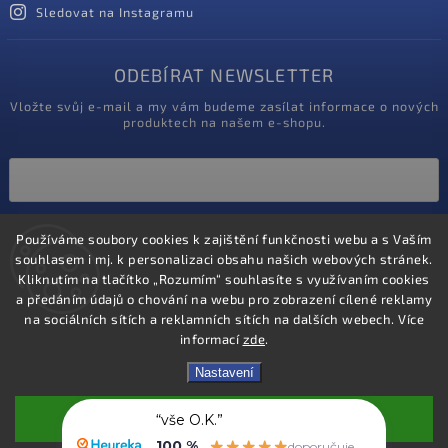
Sledovat na Instagramu
ODEBÍRAT NEWSLETTER
Vložte svůj e-mail a my vám budeme zasílat informace o nových
produktech na našem e-shopu.
Vložením e-mailu souhlasíte s
podmínkami ochrany osobních údajů
Používáme soubory cookies k zajištění funkčnosti webu a s Vaším
souhlasem i mj. k personalizaci obsahu našich webových stránek.
Kliknutím na tlačítko „Rozumím“ souhlasíte s využívaním cookies
Přihlásit se
a předáním údajů o chování na webu pro zobrazení cílené reklamy
na sociálních sítích a reklamních sítích na dalších webech. Více
informací
zde
.
Nastavení
“vše O.K.”
Souhlasím
100 %
doporučuje
Copyright 2020
ProZdravotniky.cz
. Všechna práva vyhrazena.