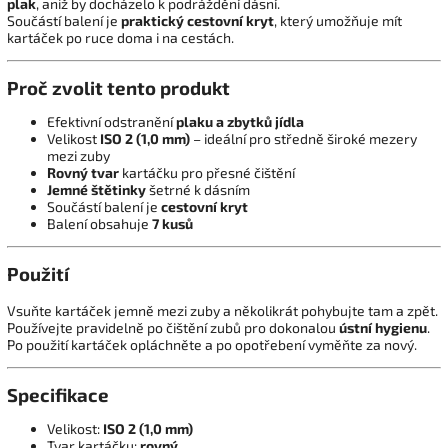
plak
, aniž by docházelo k podráždění dásní.
Součástí balení je
praktický cestovní kryt
, který umožňuje mít
kartáček po ruce doma i na cestách.
Proč zvolit tento produkt
Efektivní odstranění
plaku a zbytků jídla
Velikost
ISO 2 (1,0 mm)
– ideální pro středně široké mezery
mezi zuby
Rovný tvar
kartáčku pro přesné čištění
Jemné štětinky
šetrné k dásním
Součástí balení je
cestovní kryt
Balení obsahuje
7 kusů
Použití
Vsuňte kartáček jemně mezi zuby a několikrát pohybujte tam a zpět.
Používejte pravidelně po čištění zubů pro dokonalou
ústní hygienu
.
Po použití kartáček opláchněte a po opotřebení vyměňte za nový.
Specifikace
Velikost:
ISO 2 (1,0 mm)
Tvar kartáčku:
rovný