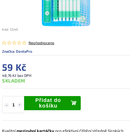
Kód:
5340
Neohodnoceno
Značka:
DentaPro
59 Kč
48,76 Kč bez DPH
SKLADEM
Přidat do
košíku
Kvalitní
mezizubní kartáčky
pro efektivní čištění středně širokých