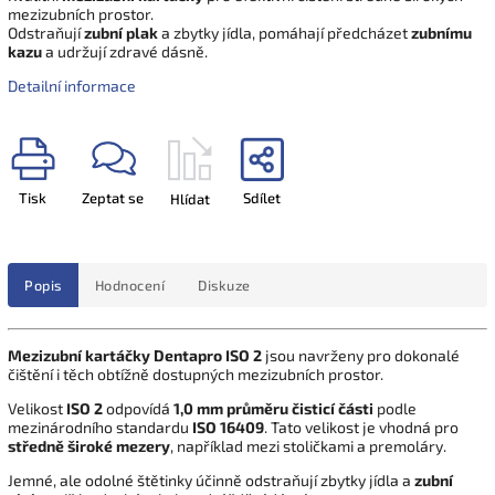
mezizubních prostor.
Odstraňují
zubní plak
a zbytky jídla, pomáhají předcházet
zubnímu
kazu
a udržují zdravé dásně.
Detailní informace
Tisk
Zeptat se
Sdílet
Hlídat
Popis
Hodnocení
Diskuze
Mezizubní kartáčky Dentapro ISO 2
jsou navrženy pro dokonalé
čištění i těch obtížně dostupných mezizubních prostor.
Velikost
ISO 2
odpovídá
1,0 mm průměru čisticí části
podle
mezinárodního standardu
ISO 16409
. Tato velikost je vhodná pro
středně široké mezery
, například mezi stoličkami a premoláry.
Jemné, ale odolné štětinky účinně odstraňují zbytky jídla a
zubní