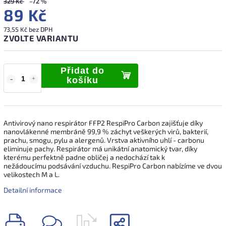
329 Kč
–72 %
89 Kč
73,55 Kč bez DPH
ZVOLTE VARIANTU
Přidat do
košíku
Antivirový nano respirátor FFP2 RespiPro Carbon zajišťuje díky
nanovlákenné membráně 99,9 % záchyt veškerých virů, bakterií,
prachu, smogu, pylu a alergenů. Vrstva aktivního uhlí - carbonu
eliminuje pachy. Respirátor má unikátní anatomický tvar, díky
kterému perfektně padne obličej a nedochází tak k
nežádoucímu podsávání vzduchu. RespiPro Carbon nabízíme ve dvou
velikostech M a L.
Detailní informace