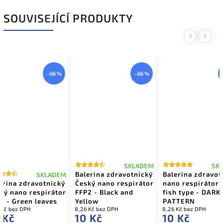
SOUVISEJÍCÍ PRODUKTY
Previous
Next
–66 %
–66 %
SKLADEM
SK
Balerina zdravotnický
Balerina zdravot
SKLADEM
erina zdravotnický
Český nano respirátor
nano respirátor 
ký nano respirátor
FFP2 - Black and
fish type - DARK
2 - Green leaves
Yellow
PATTERN
 Kč bez DPH
8,26 Kč bez DPH
8,26 Kč bez DPH
 Kč
10 Kč
10 Kč