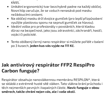
KN95.
Unikátní ergonomický tvar bezchybně padne na každý obličej.
Nosní klip zaručuje, že se vzduch nenasává pod masku
nežádoucími cestami.
Na obličeji masku drží dvojice gumiček (pro lepší přizpůsobení
využijte plastovou sponu na sepnutí gumiček za hlavou).
Ideální volba pro profesionály v povoláních, která kladou
důraz na bezpečnost, jako jsou zdravotníci, záchranáři, hasiči,
vojáci či policisté.
Tento oblíbený černý nano respirátor si můžete pořídit v balení
po 3 kusech,
jeden kus vás vyjde na 111 Kč.
Jak antivirový respirátor FFP2 RespiPro
Carbon funguje?
Respirátor obsahuje nanovlákennou membránu RESPILON®, která
se skládá z extrémně husté sítě vláken. Tato vlákna brání průchodu i
těch nejmenších pevných i kapalných částic.
Navíc funguje v obou
směrech,
takže chrání nejen vás, ale i vaše okolí.