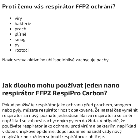
Proti čemu vás respirátor FFP2 ochrání?
viry
bakterie
prach
plísně
smog
pyl
roztoči
Navíc vrstva aktivního uhlí spolehlivě zachycuje pachy.
Jak dlouho mohu používat jeden nano
respirátor FFP2 RespiPro Carbon?
Pokud používáte respirátor jako ochranu před prachem, smogem
nebo pyly, můžete respirátor nosit opakovaně. Že nastal čas vyměnit
respirátor za nový, poznáte jednoduše. Barva respirátoru se změní,
například se zabarví zachyceným pylem do žluta. V případě, že
používáte respirátor jako ochranu proti virům a bakteriím, například
v době chřipkové epidemie, doporučujeme nasadit vždy nový
respirátor po každém sejmutí respirátoru z obličeje.