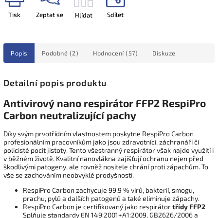
Tisk
Zeptat se
Sdílet
Hlídat
Popis
Podobné (2)
Hodnocení (57)
Diskuze
Detailní popis produktu
Antivirový nano respirátor FFP2 RespiPro
Carbon neutralizující pachy
Díky svým prvotřídním vlastnostem poskytne RespiPro Carbon
profesionálním pracovníkům jako jsou zdravotníci, záchranáři či
policisté pocit jistoty. Tento všestranný respirátor však najde využití i
v běžném životě. Kvalitní nanovlákna zajišťují ochranu nejen před
škodlivými patogeny, ale rovněž nositele chrání proti zápachům. To
vše se zachováním neobvyklé prodyšnosti.
RespiPro Carbon zachycuje 99,9 % virů, bakterií, smogu,
prachu, pylů a dalších patogenů a také eliminuje zápachy.
RespiPro Carbon je certifikovaný jako respirátor
třídy FFP2
Splňuje standardy EN 149:2001+A1:2009, GB2626/2006 a