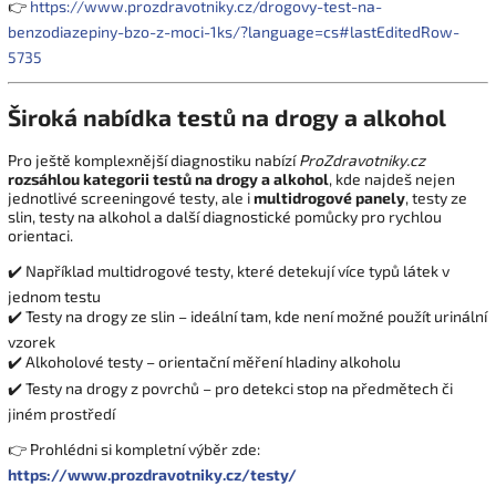
👉
https://www.prozdravotniky.cz/drogovy-test-na-
benzodiazepiny-bzo-z-moci-1ks/?language=cs#lastEditedRow-
5735
Široká nabídka testů na drogy a alkohol
Pro ještě komplexnější diagnostiku nabízí
ProZdravotniky.cz
rozsáhlou kategorii testů na drogy a alkohol
, kde najdeš nejen
jednotlivé screeningové testy, ale i
multidrogové panely
, testy ze
slin, testy na alkohol a další diagnostické pomůcky pro rychlou
orientaci.
✔️ Například multidrogové testy, které detekují více typů látek v
jednom testu
✔️ Testy na drogy ze slin – ideální tam, kde není možné použít urinální
vzorek
✔️ Alkoholové testy – orientační měření hladiny alkoholu
✔️ Testy na drogy z povrchů – pro detekci stop na předmětech či
jiném prostředí
👉 Prohlédni si kompletní výběr zde:
https://www.prozdravotniky.cz/testy/