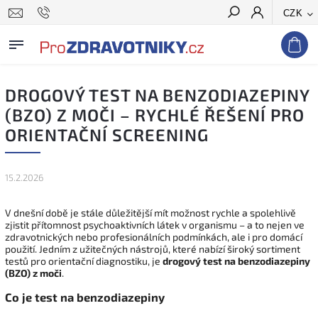
CZK
Hledat
DROGOVÝ TEST NA BENZODIAZEPINY
(BZO) Z MOČI – RYCHLÉ ŘEŠENÍ PRO
ORIENTAČNÍ SCREENING
15.2.2026
V dnešní době je stále důležitější mít možnost rychle a spolehlivě
zjistit přítomnost psychoaktivních látek v organismu – a to nejen ve
zdravotnických nebo profesionálních podmínkách, ale i pro domácí
použití. Jedním z užitečných nástrojů, které nabízí široký sortiment
testů pro orientační diagnostiku, je
drogový test na benzodiazepiny
(BZO) z moči
.
Co je test na benzodiazepiny