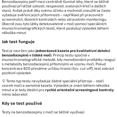
Benzodiazepiny patří mezi centrálně tlumivé léky, které se běžně
používají při léčbě úzkostí, nespavosti, svalových křečí a dalších
stavů. Avšak právě díky svému účinku a možnosti zneužití se často
vyžaduje ověření jejich přítomnosti – například při pracovních
screeninzích, školních kontrolách nebo zdravotním monitoringu.
Obecně jsou tyto látky detekovatelné v moči pomocí speciálních
imunochromatografických testů, které poskytují výsledek během
několika minut.
Jak test funguje
Test je navržen jako
jednorázová kazeta pro kvalitativní detekci
benzodiazepinů v lidské moči
. Princip testu spočívá v
imunochromatografické metodě, kdy monoklonální protilátky reagují
s metabolity benzodiazepinů přítomnými ve vzorku moči. Pokud
koncentrace BZO přesáhne určitou hranici (tzv.
cut-off
), test zobrazí
pozitivní výsledek.
💡 Tento typ testu nevyžaduje žádné speciální přístroje – stačí
vzorek moči a samotná kazeta. Výsledek je znám během několika
minut a je tedy ideální pro
rychlé orientační screeningové kontroly
mimo laboratoř.
Kdy se test používá
Testy na benzodiazepiny z moči se běžně využívají: