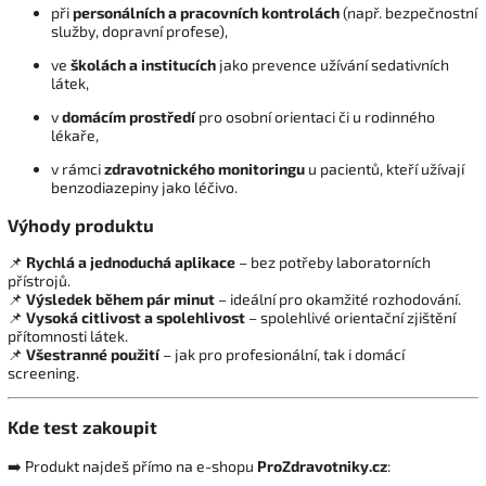
při
personálních a pracovních kontrolách
(např. bezpečnostní
služby, dopravní profese),
ve
školách a institucích
jako prevence užívání sedativních
látek,
v
domácím prostředí
pro osobní orientaci či u rodinného
lékaře,
v rámci
zdravotnického monitoringu
u pacientů, kteří užívají
benzodiazepiny jako léčivo.
Výhody produktu
📌
Rychlá a jednoduchá aplikace
– bez potřeby laboratorních
přístrojů.
📌
Výsledek během pár minut
– ideální pro okamžité rozhodování.
📌
Vysoká citlivost a spolehlivost
– spolehlivé orientační zjištění
přítomnosti látek.
📌
Všestranné použití
– jak pro profesionální, tak i domácí
screening.
Kde test zakoupit
➡️ Produkt najdeš přímo na e-shopu
ProZdravotniky.cz
: