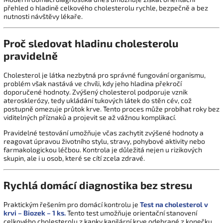
přehled o hladině celkového cholesterolu rychle, bezpečně a bez
nutnosti návštěvy lékaře.
Proč sledovat hladinu cholesterolu
pravidelně
Cholesterol je látka nezbytná pro správné fungování organismu,
problém však nastává ve chvíli, kdy jeho hladina překročí
doporučené hodnoty. Zvýšený cholesterol podporuje vznik
aterosklerózy, tedy ukládání tukových látek do stěn cév, což
postupně omezuje průtok krve. Tento proces může probíhat roky bez
viditelných příznaků a projevit se až vážnou komplikací.
Pravidelné testování umožňuje včas zachytit zvýšené hodnoty a
reagovat úpravou životního stylu, stravy, pohybové aktivity nebo
farmakologickou léčbou. Kontrola je důležitá nejen u rizikových
skupin, ale i u osob, které se cítí zcela zdravé.
Rychlá domácí diagnostika bez stresu
Praktickým řešením pro domácí kontrolu je
Test na cholesterol v
krvi – Biozek – 1 ks.
Tento test umožňuje orientační stanovení
celkového cholesterolu z kapky kapilární krve odebrané z konečku