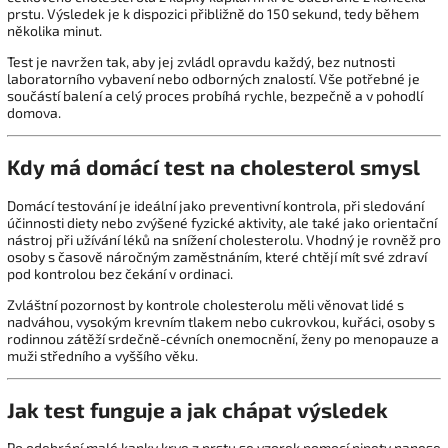
prstu. Výsledek je k dispozici přibližně do 150 sekund, tedy během
několika minut.
Test je navržen tak, aby jej zvládl opravdu každý, bez nutnosti
laboratorního vybavení nebo odborných znalostí. Vše potřebné je
součástí balení a celý proces probíhá rychle, bezpečně a v pohodlí
domova.
Kdy má domácí test na cholesterol smysl
Domácí testování je ideální jako preventivní kontrola, při sledování
účinnosti diety nebo zvýšené fyzické aktivity, ale také jako orientační
nástroj při užívání léků na snížení cholesterolu. Vhodný je rovněž pro
osoby s časově náročným zaměstnáním, které chtějí mít své zdraví
pod kontrolou bez čekání v ordinaci.
Zvláštní pozornost by kontrole cholesterolu měli věnovat lidé s
nadváhou, vysokým krevním tlakem nebo cukrovkou, kuřáci, osoby s
rodinnou zátěží srdečně-cévních onemocnění, ženy po menopauze a
muži středního a vyššího věku.
Jak test funguje a jak chápat výsledek
Po odebrání malé kapky krve z prstu se vzorek pomocí pipety nanese