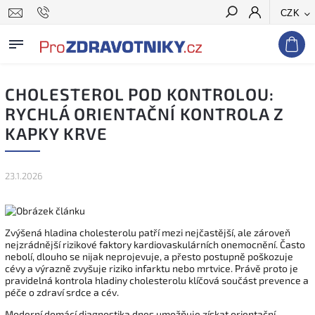
CZK
Hledat
CHOLESTEROL POD KONTROLOU:
RYCHLÁ ORIENTAČNÍ KONTROLA Z
KAPKY KRVE
23.1.2026
Zvýšená hladina cholesterolu patří mezi nejčastější, ale zároveň
nejzrádnější rizikové faktory kardiovaskulárních onemocnění. Často
nebolí, dlouho se nijak neprojevuje, a přesto postupně poškozuje
cévy a výrazně zvyšuje riziko infarktu nebo mrtvice. Právě proto je
pravidelná kontrola hladiny cholesterolu klíčová součást prevence a
péče o zdraví srdce a cév.
Moderní domácí diagnostika dnes umožňuje získat orientační