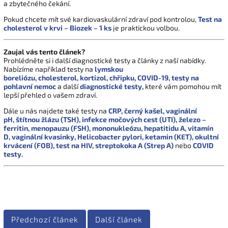
a zbytečného čekání.
Pokud chcete mít své kardiovaskulární zdraví pod kontrolou,
Test na
cholesterol v krvi – Biozek – 1 ks
je praktickou volbou.
Zaujal vás tento článek?
Prohlédněte si i další diagnostické testy a články z naší nabídky.
Nabízíme například testy na
lymskou
boreliózu,
cholesterol,
kortizol,
chřipku,
COVID-19,
testy na
pohlavní nemoc
a další
diagnostické testy,
které vám pomohou mít
lepší přehled o vašem zdraví.
Dále u nás najdete také testy na
CRP,
černý kašel,
vaginální
pH,
štítnou žlázu (TSH),
infekce močových cest (UTI),
železo –
ferritin,
menopauzu (FSH),
mononukleózu,
hepatitidu A,
vitamín
D,
vaginální kvasinky,
Helicobacter pylori,
ketamin (KET),
okultní
krvácení (FOB),
test na HIV,
streptokoka A (Strep A)
nebo
COVID
testy.
Předchozí článek
Další článek