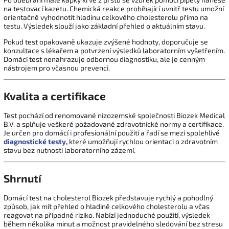
na testovací kazetu. Chemická reakce probíhající uvnitř testu umožní
orientačně vyhodnotit hladinu celkového cholesterolu přímo na
testu. Výsledek slouží jako základní přehled o aktuálním stavu.
Pokud test opakovaně ukazuje zvýšené hodnoty, doporučuje se
konzultace s lékařem a potvrzení výsledků laboratorním vyšetřením.
Domácí test nenahrazuje odbornou diagnostiku, ale je cenným
nástrojem pro včasnou prevenci.
Kvalita a certifikace
Test pochází od renomované nizozemské společnosti Biozek Medical
B.V. a splňuje veškeré požadované zdravotnické normy a certifikace.
Je určen pro domácí i profesionální použití a řadí se mezi spolehlivé
diagnostické testy,
které umožňují rychlou orientaci o zdravotním
stavu bez nutnosti laboratorního zázemí.
Shrnutí
Domácí test na cholesterol Biozek představuje rychlý a pohodlný
způsob, jak mít přehled o hladině celkového cholesterolu a včas
reagovat na případné riziko. Nabízí jednoduché použití, výsledek
během několika minut a možnost pravidelného sledování bez stresu