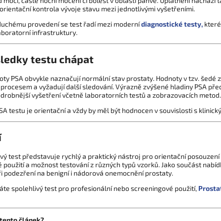
 moči, časté noční močení či bolest v oblasti pánve. Uplatnění nachází t
 orientační kontrola vývoje stavu mezi jednotlivými vyšetřeními.
duchému provedení se test řadí mezi moderní
diagnostické testy,
které
boratorní infrastruktury.
sledky testu chápat
oty PSA obvykle naznačují normální stav prostaty. Hodnoty v tzv. šedé
procesem a vyžadují další sledování. Výrazně zvýšené hladiny PSA před
drobnější vyšetření včetně laboratorních testů a zobrazovacích metod.
A testu je orientační a vždy by měl být hodnocen v souvislosti s klini
í
ý test představuje rychlý a praktický nástroj pro orientační posouzení
 použití a možnost testování z různých typů vzorků. Jako součást nabí
ři podezření na benigní i nádorová onemocnění prostaty.
te spolehlivý test pro profesionální nebo screeningové použití,
Prostat
 tento článek?