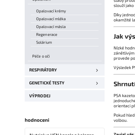
slabý proud
slouží jako
Opalovací krémy
Díky jedno
Opalovací mléka
okamžité la
Opalovací másla
Regenerace
Jak vý
Solárium
Nízké hodn
zánětlivým 
Péče o oči
provede po
Výsledek PS
RESPIRÁTORY
Shrnut
GENETICKÉ TESTY
PSA kazetov
VÝPRODEJ
jednoduché
orientaci p
Pokud hledá
hodnoceni
volbou.
Zaujal vás
Nutriplus HSN kapsle s kolagenem, kyselinou hyaluronovou, vitaminy a minerálními látkami – 30 tbl.