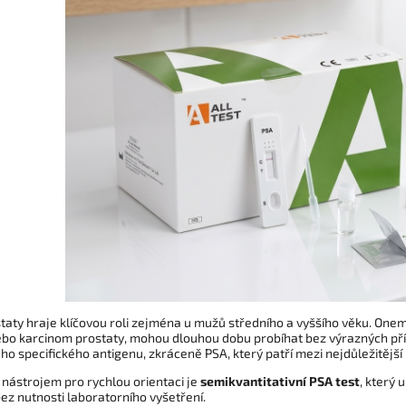
taty hraje klíčovou roli zejména u mužů středního a vyššího věku. Onem
ebo karcinom prostaty, mohou dlouhou dobu probíhat bez výrazných pří
ho specifického antigenu, zkráceně PSA, který patří mezi nejdůležitější
 nástrojem pro rychlou orientaci je
semikvantitativní PSA test
, který
bez nutnosti laboratorního vyšetření.