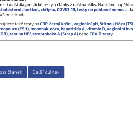
 si i další diagnostické testy a články z naší nabídky. Nabízíme napříkla
cholesterol,
kortizol,
chřipku,
COVID-19,
testy na pohlavní nemoc
a da
vašem zdraví.
najdete také testy na
CRP,
černý kašel,
vaginální pH,
štítnou žlázu (TS
nopauzu (FSH),
mononukleózu,
hepatitidu A,
vitamín D,
vaginální kv
FOB),
test na HIV,
streptokoka A (Strep A)
nebo
COVID testy.
ozí článek
Další článek