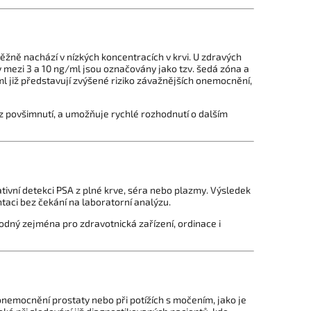
ěžně nachází v nízkých koncentracích v krvi. U zdravých
y mezi 3 a 10 ng/ml jsou označovány jako tzv. šedá zóna a
 již představují zvýšené riziko závažnějších onemocnění,
z povšimnutí, a umožňuje rychlé rozhodnutí o dalším
tivní detekci PSA z plné krve, séra nebo plazmy. Výsledek
ntaci bez čekání na laboratorní analýzu.
hodný zejména pro zdravotnická zařízení, ordinace i
emocnění prostaty nebo při potížích s močením, jako je