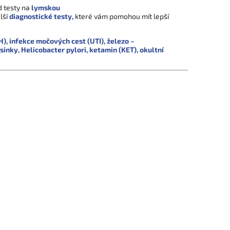
d testy na
lymskou
lší
diagnostické testy,
které vám pomohou mít lepší
H),
infekce močových cest (UTI),
železo –
asinky,
Helicobacter pylori,
ketamin (KET),
okultní