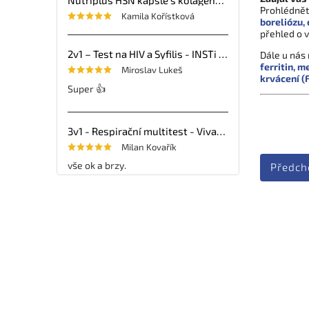
Prohlédněte
Kamila Kořístková
boreliózu,
přehled o 
2v1 – Test na HIV a Syfilis - INSTi - 1ks
Dále u nás 
ferritin,
me
Miroslav Lukeš
krvácení (
Super 👍
3v1 - Respirační multitest - VivaDiag - 25ks
Milan Kovařík
vše ok a brzy.
Předch