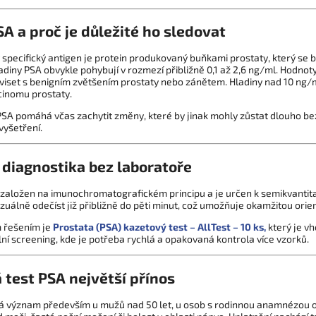
SA a proč je důležité ho sledovat
 specifický antigen je protein produkovaný buňkami prostaty, který se b
diny PSA obvykle pohybují v rozmezí přibližně 0,1 až 2,6 ng/ml. Hodnot
iset s benigním zvětšením prostaty nebo zánětem. Hladiny nad 10 ng/ml
cinomu prostaty.
PSA pomáhá včas zachytit změny, které by jinak mohly zůstat dlouho be
yšetření.
 diagnostika bez laboratoře
 založen na imunochromatografickém principu a je určen k semikvantita
zuálně odečíst již přibližně do pěti minut, což umožňuje okamžitou orie
 řešením je
Prostata (PSA) kazetový test – AllTest – 10 ks,
který je v
ní screening, kde je potřeba rychlá a opakovaná kontrola více vzorků.
 test PSA největší přínos
á význam především u mužů nad 50 let, u osob s rodinnou anamnézou on