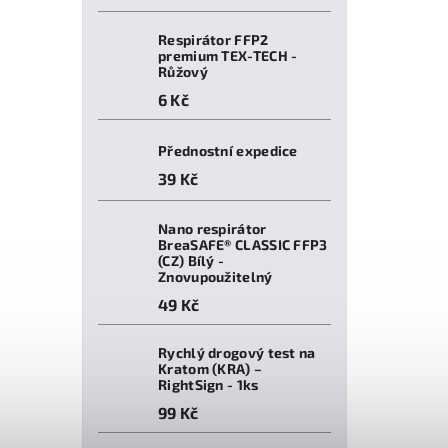
Respirátor FFP2
premium TEX-TECH -
Růžový
6 Kč
Přednostní expedice
39 Kč
Nano respirátor
BreaSAFE® CLASSIC FFP3
(CZ) Bílý -
Znovupoužitelný
49 Kč
Rychlý drogový test na
Kratom (KRA) –
RightSign - 1ks
99 Kč