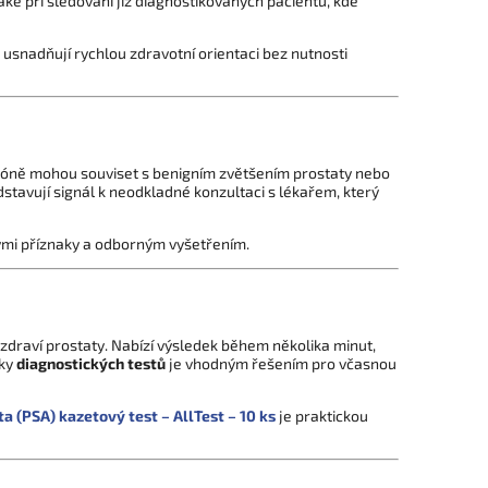
aké při sledování již diagnostikovaných pacientů, kde
 usnadňují rychlou zdravotní orientaci bez nutnosti
 zóně mohou souviset s benigním zvětšením prostaty nebo
stavují signál k neodkladné konzultaci s lékařem, který
ckými příznaky a odborným vyšetřením.
 zdraví prostaty. Nabízí výsledek během několika minut,
dky
diagnostických testů
je vhodným řešením pro včasnou
a (PSA) kazetový test – AllTest – 10 ks
je praktickou