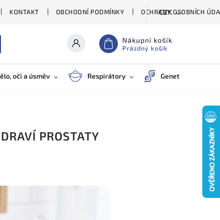
KONTAKT
OBCHODNÍ PODMÍNKY
OCHRANY OSOBNÍCH ÚDA
CZK
Nákupní košík
Prázdný košík
ělo, oči a úsměv
Respirátory
Genetické testy
ZDRAVÍ PROSTATY