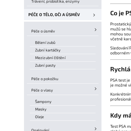
Trávení, probiotika, enzymy
Co je P
PÉČE O TĚLO, OČI A ÚSMĚV
Prostatický
mužů se hla
Péče o úsměv
mohou souv
včetně kar
Bělení zubů
Sledování 
Zubní kartáčky
odborném v
Mezizubní čištění
Zubní pasty
Rychlá
Péče o pokožku
PSA test je
je možné vi
Péče o vlasy
Konkrétním
profesionál
Šampony
Masky
Kdy má
Oleje
Test PSA m
Opalování