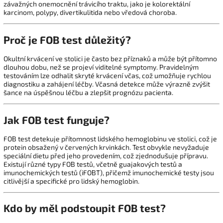
závažných onemocnění trávicího traktu, jako je kolorektální
karcinom, polypy, divertikulitida nebo vředová choroba.
Proč je FOB test důležitý?
Okultní krvácení ve stolici je často bez příznaků a může být přítomno
dlouhou dobu, než se projeví viditelné symptomy.
Pravidelným
testováním lze odhalit skryté krvácení včas, což umožňuje rychlou
diagnostiku a zahájení léčby.
Včasná detekce může výrazně zvýšit
šance na úspěšnou léčbu a zlepšit prognózu pacienta.
Jak FOB test funguje?
FOB test detekuje přítomnost lidského hemoglobinu ve stolici, což je
protein obsažený v červených krvinkách.
Test obvykle nevyžaduje
speciální dietu před jeho provedením, což zjednodušuje přípravu.
Existují různé typy FOB testů, včetně guajakových testů a
imunochemických testů (iFOBT), přičemž imunochemické testy jsou
citlivější a specifické pro lidský hemoglobin.
Kdo by měl podstoupit FOB test?