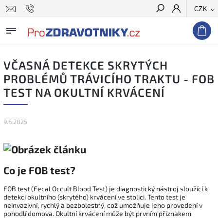
CZK
Hledat
VČASNÁ DETEKCE SKRYTÝCH
PROBLÉMŮ TRÁVICÍHO TRAKTU - FOB
TEST NA OKULTNÍ KRVÁCENÍ
9.6.2025
Co je FOB test?
FOB test (Fecal Occult Blood Test) je diagnostický nástroj sloužící k
detekci okultního (skrytého) krvácení ve stolici.
Tento test je
neinvazivní, rychlý a bezbolestný, což umožňuje jeho provedení v
pohodlí domova.
Okultní krvácení může být prvním příznakem