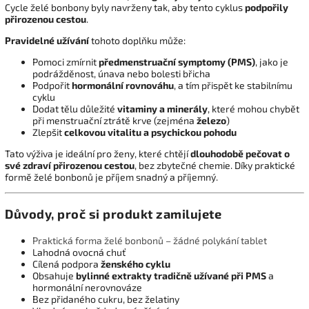
Cycle želé bonbony byly navrženy tak, aby tento cyklus
podpořily
přirozenou cestou
.
Pravidelné užívání
tohoto doplňku může:
Pomoci zmírnit
předmenstruační symptomy (PMS)
, jako je
podrážděnost, únava nebo bolesti břicha
Podpořit
hormonální rovnováhu
, a tím přispět ke stabilnímu
cyklu
Dodat tělu důležité
vitaminy a minerály
, které mohou chybět
při menstruační ztrátě krve (zejména
železo
)
Zlepšit
celkovou vitalitu a psychickou pohodu
Tato výživa je ideální pro ženy, které chtějí
dlouhodobě pečovat o
své zdraví přirozenou cestou
, bez zbytečné chemie. Díky praktické
formě želé bonbonů je příjem snadný a příjemný.
Důvody, proč si produkt zamilujete
Praktická forma želé bonbonů – žádné polykání tablet
Lahodná ovocná chuť
Cílená podpora
ženského cyklu
Obsahuje
bylinné extrakty tradičně užívané při PMS
a
hormonální nerovnováze
Bez přidaného cukru, bez želatiny