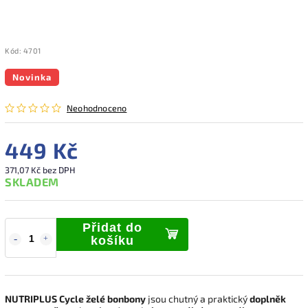
Kód:
4701
Novinka
Neohodnoceno
449 Kč
371,07 Kč bez DPH
SKLADEM
Přidat do
košíku
NUTRIPLUS Cycle želé bonbony
jsou chutný a praktický
doplněk