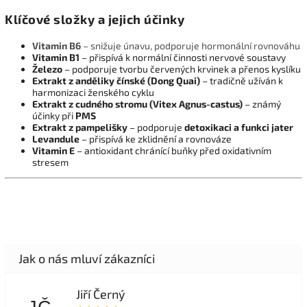
Klíčové složky a jejich účinky
Vitamin B6
– snižuje únavu, podporuje hormonální rovnováhu
Vitamin B1
– přispívá k normální činnosti nervové soustavy
Železo
– podporuje tvorbu červených krvinek a přenos kyslíku
Extrakt z anděliky čínské (Dong Quai)
– tradičně užíván k
harmonizaci ženského cyklu
Extrakt z cudného stromu (Vitex Agnus-castus)
– známý
účinky při
PMS
Extrakt z pampelišky
– podporuje
detoxikaci a funkci jater
Levandule
– přispívá ke zklidnění a rovnováze
Vitamin E
– antioxidant chránící buňky před oxidativním
stresem
Jiří Černý