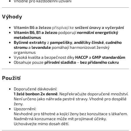
Vhodné pro každodenní užívání
Výhody
Vitamin B6 a železo
přispívají ke
snížení únavy a vyčerpání
Vitamin B6, B1 a železo
podporují
normální energetický
metabolismus
Bylinné extrakty
z
pampelišky
,
anděliky čínské
,
cudného
stromu
a
levandule
pomáhají harmonizovat ženský
organismus
Vysoká kvalita a bezpečnost díky
HACCP
a
GMP standardům
Obsahuje pouze
přírodní sladidlo
–
bez přidaného cukru
Použití
Doporučené dávkování:
1 želé bonbon 2x denně
. Nepřekračujte doporučené množství.
Není určeno jako náhrada pestré stravy. Vhodné pro dospělé
ženy.
Upozornění:
Nevhodné pro těhotné a kojící ženy bez konzultace s lékařem.
Nadměrná konzumace může mít projímavé účinky.
Uchovávejte mimo dosah dětí.