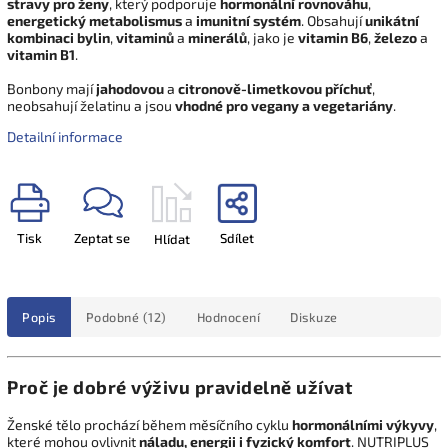
stravy pro ženy
, který podporuje
hormonální rovnováhu
,
energetický metabolismus
a
imunitní systém
. Obsahují
unikátní
kombinaci bylin
,
vitaminů
a
minerálů
, jako je
vitamin B6
,
železo
a
vitamin B1
.
Bonbony mají
jahodovou
a
citronově-limetkovou příchuť
,
neobsahují želatinu a jsou
vhodné pro vegany a vegetariány
.
Detailní informace
Tisk
Zeptat se
Sdílet
Hlídat
Popis
Podobné (12)
Hodnocení
Diskuze
Proč je dobré výživu pravidelně užívat
Ženské tělo prochází během měsíčního cyklu
hormonálními výkyvy
,
které mohou ovlivnit
náladu, energii i fyzický komfort
. NUTRIPLUS