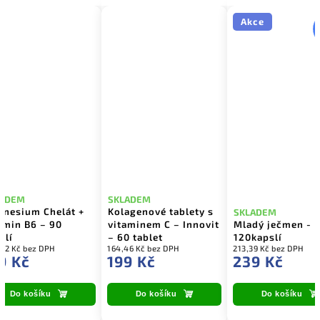
Akce
LADEM
SKLADEM
nesium Chelát +
Kolagenové tablety s
SKLADEM
amin B6 – 90
vitaminem C – Innovit
Mladý ječmen -
slí
– 60 tablet
120kapslí
82 Kč bez DPH
164,46 Kč bez DPH
213,39 Kč bez DPH
9 Kč
199 Kč
239 Kč
Do košíku
Do košíku
Do košíku