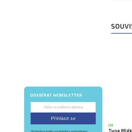
SOUVI
ODEBÍRAT NEWSLETTER
Přihlásit se
SKLADEM
Dr. C. Tuna Mlé
SKLADEM
Vložením e-mailu souhlasíte s
podmínkami