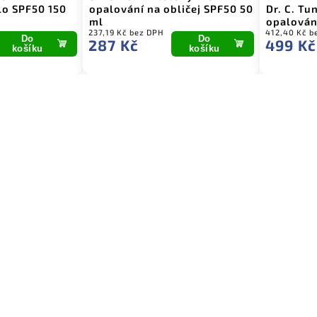
lo SPF50 150
opalování na obličej SPF50 50
Dr. C. Tu
ml
opalován
237,19 Kč bez DPH
412,40 Kč b
Do
Do
287 Kč
499 Kč
košíku
košíku