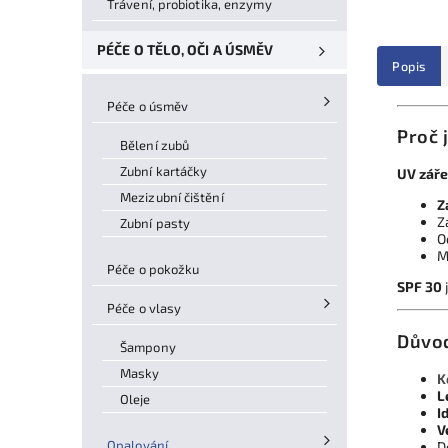
Trávení, probiotika, enzymy
PÉČE O TĚLO, OČI A ÚSMĚV
Popis
Péče o úsměv
Proč 
Bělení zubů
Zubní kartáčky
UV záře
Mezizubní čištění
Z
Z
Zubní pasty
O
M
Péče o pokožku
SPF 30
Péče o vlasy
Důvod
Šampony
Masky
K
L
Oleje
I
V
Opalování
D