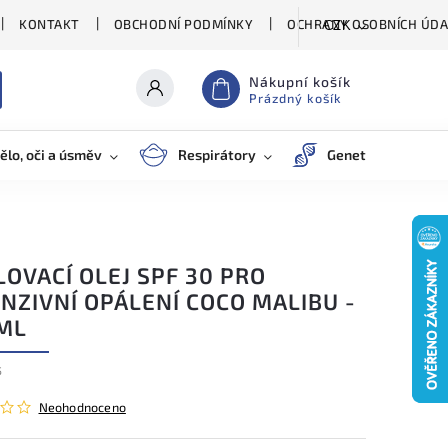
KONTAKT
OBCHODNÍ PODMÍNKY
OCHRANY OSOBNÍCH ÚDA
CZK
Nákupní košík
Prázdný košík
ělo, oči a úsměv
Respirátory
Genetické testy
OVACÍ OLEJ SPF 30 PRO
NZIVNÍ OPÁLENÍ COCO MALIBU -
ML
5
Neohodnoceno