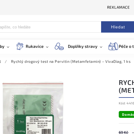
REKLAMACE
Hledat
eby
Rukavice
Doplňky stravy
Péče o t
l
/
Rychlý drogový test na Pervitin (Metamfetamin) – VivaDiag, 1 ks
RYC
(MET
Kód:
441
Domác
69 Kč
–