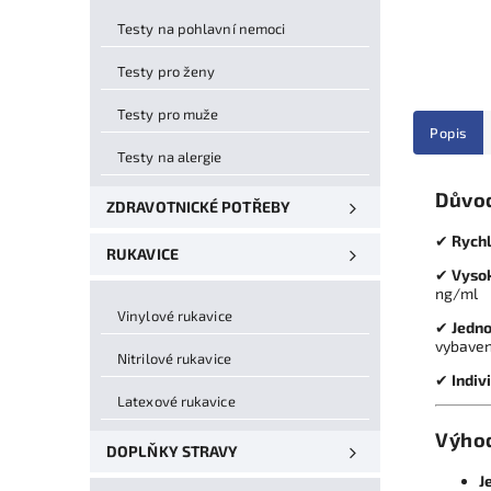
Testy na pohlavní nemoci
Testy pro ženy
Testy pro muže
Popis
Testy na alergie
Důvod
ZDRAVOTNICKÉ POTŘEBY
✔
Rych
RUKAVICE
✔
Vyso
ng/ml
Vinylové rukavice
✔
Jedno
vybaven
Nitrilové rukavice
✔
Indiv
Latexové rukavice
Výho
DOPLŇKY STRAVY
J