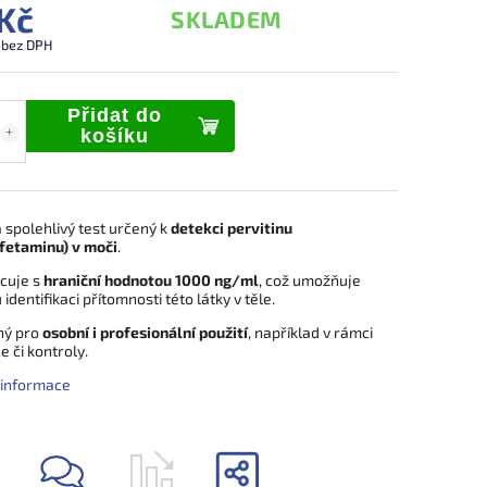
Kč
SKLADEM
 bez DPH
Přidat do
košíku
 spolehlivý test určený k
detekci pervitinu
etaminu) v moči
.
acuje s
hraniční hodnotou 1000 ng/ml
, což umožňuje
identifikaci přítomnosti této látky v těle.
ný pro
osobní i profesionální použití
, například v rámci
 či kontroly.
í informace