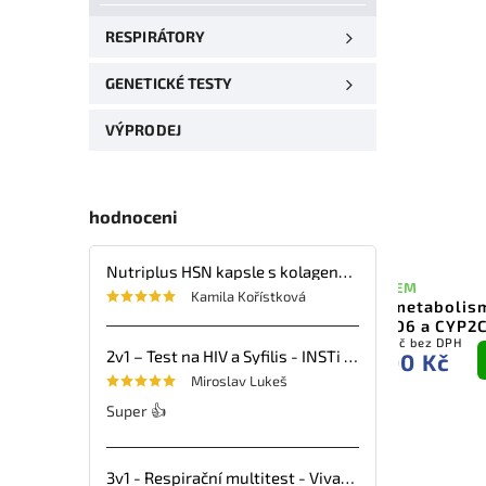
–22 %
RESPIRÁTORY
GENETICKÉ TESTY
VÝPRODEJ
hodnoceni
Nutriplus HSN kapsle s kolagenem, kyselinou hyaluronovou, vitaminy a minerálními látkami – 30 tbl.
VYPRODÁNO
SKLADEM
Kamila Kořístková
Rychlý drogový test na
Test metabolis
Kokain (COC) – VivaDiag, 1 ks
CYP2D6 a CYP2
61,61 Kč bez DPH
5 000 Kč bez DPH
2v1 – Test na HIV a Syfilis - INSTi - 1ks
69 Kč
5 600 Kč
Detail
Miroslav Lukeš
Super 👍
3v1 - Respirační multitest - VivaDiag - 25ks