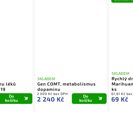
SKLADEM
Rychlý d
SKLADEM
mu léků
Gen COMT, metabolismus
Marihuana
C19
dopaminu
ks
2 000 Kč bez DPH
61,61 Kč be
Do
Do
2 240 Kč
69 Kč
košíku
košíku