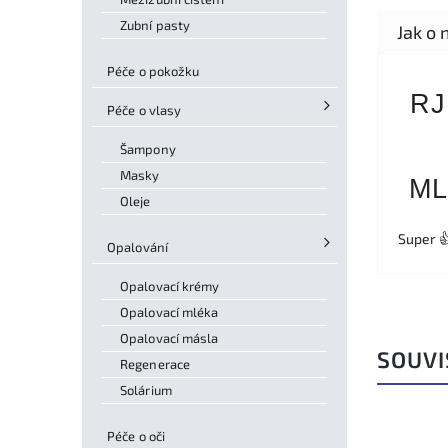
Zubní pasty
Péče o pokožku
RJ
Péče o vlasy
Šampony
Masky
ML
Oleje
Super 
Opalování
Opalovací krémy
Opalovací mléka
Opalovací másla
SOUVI
Regenerace
Solárium
Péče o oči
Domácí test