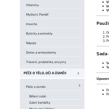
V
Vitamíny
I
V
Myšlení, Paměť
Použi
Imunita
O
Bylinky a extrakty
P
P
Nápoje
Detox a antioxidanty
Sada 
Trávení, probiotika, enzymy
1
1
PÉČE O TĚLO, OČI A ÚSMĚV
Upozor
Péče o úsměv
P
P
Bělení zubů
Zubní kartáčky
Mezizubní čištění