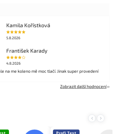
Kamila Kořístková
5.8.2026
František Karady
4.8.2026
ale na me koleno mě moc tlačí. Jinak super provedení
Zobrazit další hodnocení
Previous
Next
est
Profi Test
P