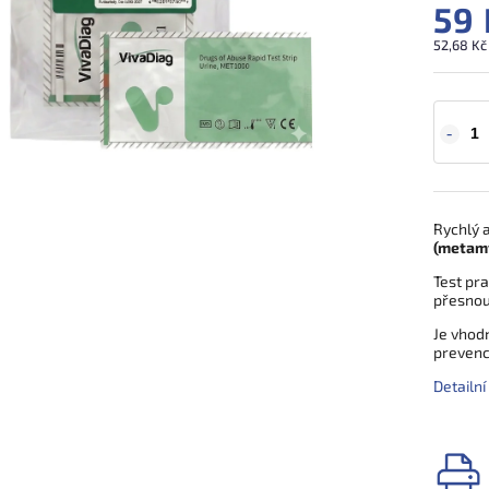
59 
52,68 Kč
Rychlý a
(metamf
Test pr
přesnou 
Je vhod
prevence
Detailn