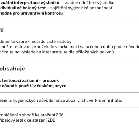
izuální interpretace výsledků
– snadné odečtení výsledku
ndividuálně balený test
– zajištění hygienické bezpečnosti
hodné pro preventivní kontrolu
tí
deberte vzorek moči do čisté nádoby.
onořte testovací proužek do vzorku moči na určenou dobu podle návod
očkejte na výsledek a interpretujte dle přiložených pokynů.
obsahuje
x testovací zařízení – proužek
x návod k použití v českém jazyce
nění
: Z hygienických důvodů nelze zboží vrátit ve 14denní lhůtě.
rohlášení o shodě ke stažení
ZDE
říbalový leták ke stažení
ZDE