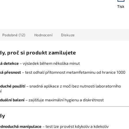
Tisk
Podobné (12)
Hodnocení
Diskuze
y, proč si produkt zamilujete
lá detekce
– výsledek během několika minut
ká přesnost
– test odhalí přítomnost metamfetaminu od hranice 1000
duché použití
– snadná aplikace z moči bez nutnosti laboratorního
í
iduální balení
– zajišťuje maximální hygienu a diskrétnost
dy
ednoduchá manipulace
– test lze provést kdykoliv a kdekoliv