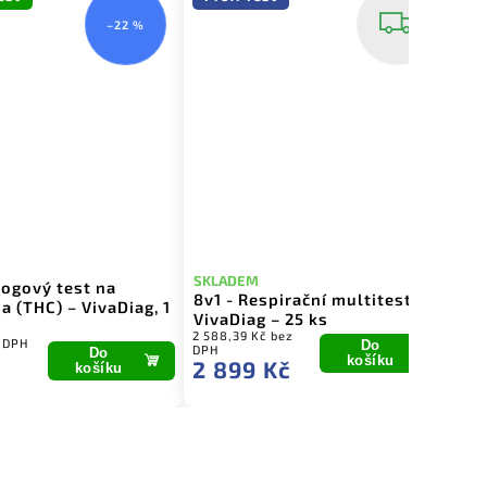
–22 %
SKLADEM
rogový test na
SK
8v1 - Respirační multitest –
 (THC) – VivaDiag, 1
Ry
VivaDiag – 25 ks
– 
2 588,39 Kč bez
z DPH
168
Do
DPH
Do
1
košíku
2 899 Kč
košíku