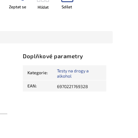
Zeptat se
Sdílet
Hlídat
Doplňkové parametry
Testy na drogy a
Kategorie
:
alkohol
EAN
:
6970221769328