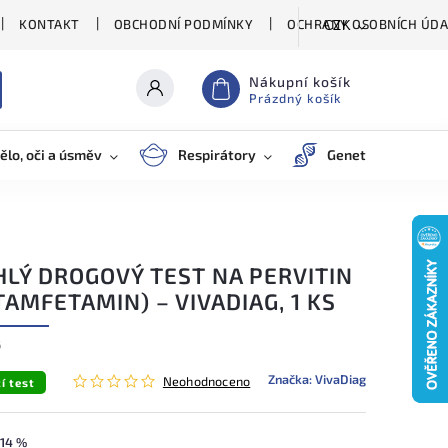
KONTAKT
OBCHODNÍ PODMÍNKY
OCHRANY OSOBNÍCH ÚDA
CZK
Nákupní košík
Prázdný košík
ělo, oči a úsměv
Respirátory
Genetické testy
HLÝ DROGOVÝ TEST NA PERVITIN
AMFETAMIN) – VIVADIAG, 1 KS
6
Značka:
VivaDiag
Neohodnoceno
í test
14 %