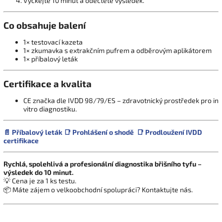
Vyčkejte 10 minut a odečtěte výsledek.
Co obsahuje balení
1× testovací kazeta
1× zkumavka s extrakčním pufrem a odběrovým aplikátorem
1× příbalový leták
Certifikace a kvalita
CE značka dle IVDD 98/79/ES – zdravotnický prostředek pro in
vitro diagnostiku.
📄 Příbalový leták
📑 Prohlášení o shodě
📑 Prodloužení IVDD
certifikace
Rychlá, spolehlivá a profesionální diagnostika břišního tyfu –
výsledek do 10 minut.
💡 Cena je za 1 ks testu.
📦 Máte zájem o velkoobchodní spolupráci? Kontaktujte nás.