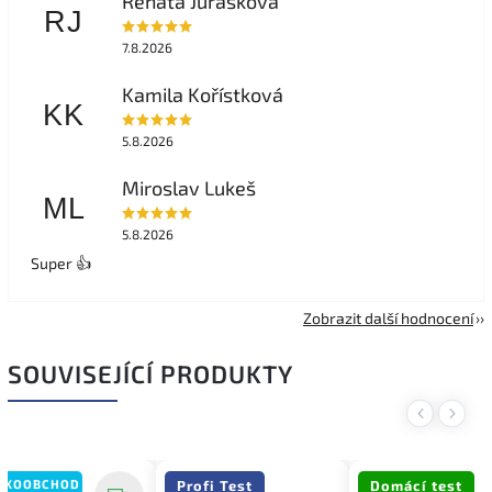
Renáta Jurásková
RJ
7.8.2026
Kamila Kořístková
KK
5.8.2026
Miroslav Lukeš
ML
5.8.2026
Super 👍
Zobrazit další hodnocení
SOUVISEJÍCÍ PRODUKTY
Previous
Next
LKOOBCHOD
Profi Test
Domácí test