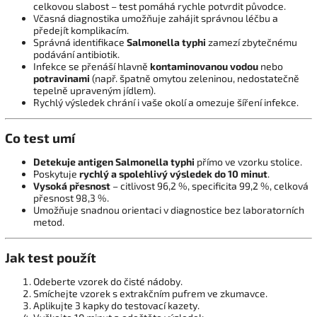
celkovou slabost – test pomáhá rychle potvrdit původce.
Včasná diagnostika umožňuje zahájit správnou léčbu a
předejít komplikacím.
Správná identifikace
Salmonella typhi
zamezí zbytečnému
podávání antibiotik.
Infekce se přenáší hlavně
kontaminovanou vodou
nebo
potravinami
(např. špatně omytou zeleninou, nedostatečně
tepelně upraveným jídlem).
Rychlý výsledek chrání i vaše okolí a omezuje šíření infekce.
Co test umí
Detekuje antigen Salmonella typhi
přímo ve vzorku stolice.
Poskytuje
rychlý a spolehlivý výsledek do 10 minut
.
Vysoká přesnost
– citlivost 96,2 %, specificita 99,2 %, celková
přesnost 98,3 %.
Umožňuje snadnou orientaci v diagnostice bez laboratorních
metod.
Jak test použít
Odeberte vzorek do čisté nádoby.
Smíchejte vzorek s extrakčním pufrem ve zkumavce.
Aplikujte 3 kapky do testovací kazety.