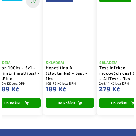
LADEM
SKLADEM
SKLADEM
ton 100ks - 5v1 -
Hepatitida A
Test infekce
pirační multitest -
(žloutenka) – test -
močových cest (
pBlue
1ks
– AllTest - 3ks
3,04 Kč bez DPH
168,75 Kč bez DPH
249,11 Kč bez DPH
989 Kč
189 Kč
279 Kč
Do košíku
Do košíku
Do košíku