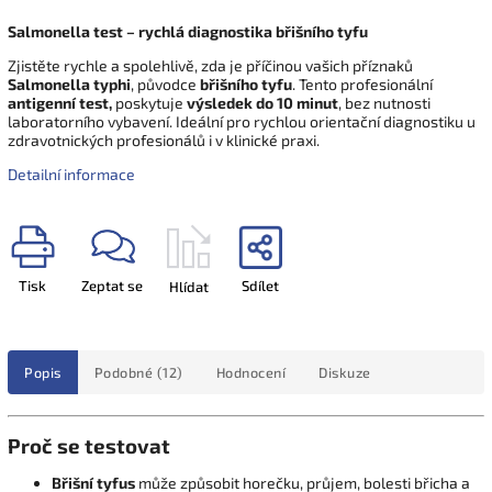
Salmonella test – rychlá diagnostika břišního tyfu
Zjistěte rychle a spolehlivě, zda je příčinou vašich příznaků
Salmonella typhi
, původce
břišního tyfu
. Tento profesionální
antigenní test,
poskytuje
výsledek do 10 minut
, bez nutnosti
laboratorního vybavení. Ideální pro rychlou orientační diagnostiku u
zdravotnických profesionálů i v klinické praxi.
Detailní informace
Tisk
Zeptat se
Sdílet
Hlídat
Popis
Podobné (12)
Hodnocení
Diskuze
Proč se testovat
Břišní tyfus
může způsobit horečku, průjem, bolesti břicha a