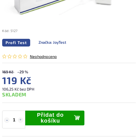
Kód:
5127
Značka:
JoyTest
Profi Test
Neohodnoceno
169 Kč
–29 %
119 Kč
106,25 Kč bez DPH
SKLADEM
Přidat do
košíku