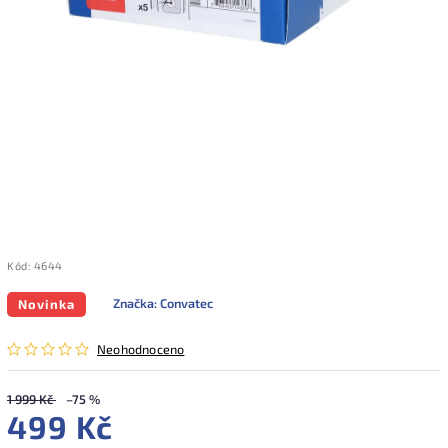
Kód:
4644
Značka:
Convatec
Novinka
Neohodnoceno
1 999 Kč
–75 %
499 Kč