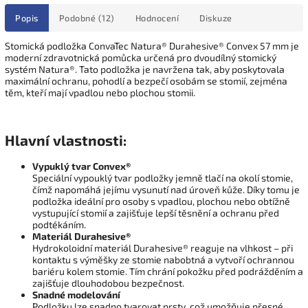
Popis
Podobné (12)
Hodnocení
Diskuze
Stomická podložka ConvaTec Natura® Durahesive® Convex 57 mm je
moderní zdravotnická pomůcka určená pro dvoudílný stomický
systém Natura®. Tato podložka je navržena tak, aby poskytovala
maximální ochranu, pohodlí a bezpečí osobám se stomií, zejména
těm, kteří mají vpadlou nebo plochou stomii.
Hlavní vlastnosti:
Vypuklý tvar Convex®
Speciální vypouklý tvar podložky jemně tlačí na okolí stomie,
čímž napomáhá jejímu vysunutí nad úroveň kůže. Díky tomu je
podložka ideální pro osoby s vpadlou, plochou nebo obtížně
vystupující stomií a zajišťuje lepší těsnění a ochranu před
podtékáním.
Materiál Durahesive®
Hydrokoloidní materiál Durahesive® reaguje na vlhkost – při
kontaktu s výměšky ze stomie nabobtná a vytvoří ochrannou
bariéru kolem stomie. Tím chrání pokožku před podrážděním a
zajišťuje dlouhodobou bezpečnost.
Snadné modelování
Podložku lze snadno tvarovat prsty, což umožňuje přesné