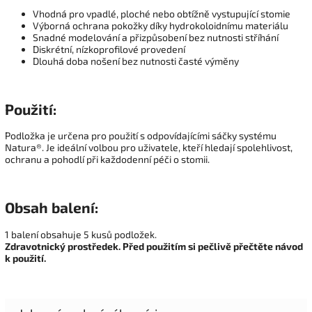
Vhodná pro vpadlé, ploché nebo obtížně vystupující stomie
Výborná ochrana pokožky díky hydrokoloidnímu materiálu
Snadné modelování a přizpůsobení bez nutnosti stříhání
Diskrétní, nízkoprofilové provedení
Dlouhá doba nošení bez nutnosti časté výměny
Použití:
Podložka je určena pro použití s odpovídajícími sáčky systému
Natura®. Je ideální volbou pro uživatele, kteří hledají spolehlivost,
ochranu a pohodlí při každodenní péči o stomii.
Obsah balení:
1 balení obsahuje 5 kusů podložek.
Zdravotnický prostředek. Před použitím si pečlivě přečtěte návod
k použití.