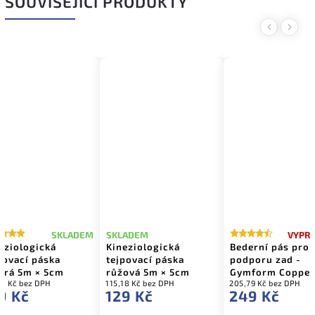
SOUVISEJÍCÍ PRODUKTY
Previous
Next
SKLADEM
VYPR
SKLADEM
eziologická
Kineziologická
Bederní pás pro
povací páska
tejpovací páska
podporu zad -
rá 5m × 5cm
růžová 5m × 5cm
Gymform Copper
18 Kč bez DPH
115,18 Kč bez DPH
205,79 Kč bez DPH
9 Kč
129 Kč
249 Kč