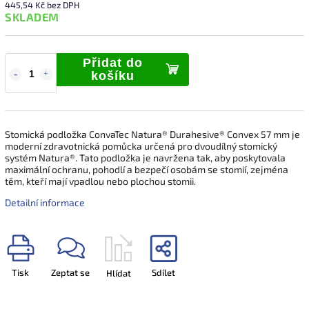
445,54 Kč bez DPH
SKLADEM
Přidat do
košíku
Stomická podložka ConvaTec Natura® Durahesive® Convex 57 mm je
moderní zdravotnická pomůcka určená pro dvoudílný stomický
systém Natura®. Tato podložka je navržena tak, aby poskytovala
maximální ochranu, pohodlí a bezpečí osobám se stomií, zejména
těm, kteří mají vpadlou nebo plochou stomii.
Detailní informace
Tisk
Zeptat se
Sdílet
Hlídat