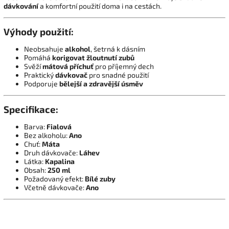
dávkování
a komfortní použití doma i na cestách.
Výhody použití:
Neobsahuje
alkohol
, šetrná k dásním
Pomáhá
korigovat žloutnutí zubů
Svěží
mátová příchuť
pro příjemný dech
Praktický
dávkovač
pro snadné použití
Podporuje
bělejší a zdravější úsměv
Specifikace:
Barva:
Fialová
Bez alkoholu:
Ano
Chuť:
Máta
Druh dávkovače:
Láhev
Látka:
Kapalina
Obsah:
250 ml
Požadovaný efekt:
Bílé zuby
Včetně dávkovače:
Ano