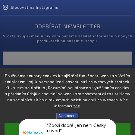
Sledovat na Instagramu
ODEBÍRAT NEWSLETTER
Vložte svůj e-mail a my vám budeme zasílat informace o nových
produktech na našem e-shopu.
Vložením e-mailu souhlasíte s
Používáme soubory cookies k zajištění funkčnosti webu a s Vaším
podmínkami ochrany osobních údajů
souhlasem i mj. k personalizaci obsahu našich webových stránek.
Kliknutím na tlačítko „Rozumím“ souhlasíte s využívaním cookies
Přihlásit se
a předáním údajů o chování na webu pro zobrazení cílené reklamy
na sociálních sítích a reklamních sítích na dalších webech. Více
informací
zde
.
Nastavení
“Zboži dobré, jen není Český
návod”
100 %
Souhlasím
doporučuje