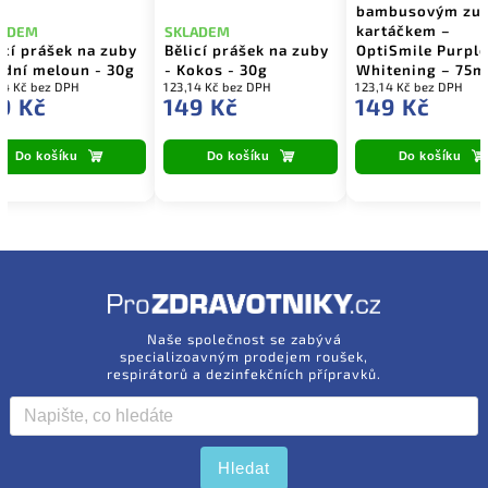
bambusovým zu
kartáčkem –
LADEM
SKLADEM
icí prášek na zuby
Bělicí prášek na zuby
OptiSmile Purple
odní meloun - 30g
- Kokos - 30g
Whitening – 75m
14 Kč bez DPH
123,14 Kč bez DPH
123,14 Kč bez DPH
9 Kč
149 Kč
149 Kč
Do košíku
Do košíku
Do košíku
Naše společnost se zabývá
specializoavným prodejem roušek,
respirátorů a dezinfekčních přípravků.
Hledat