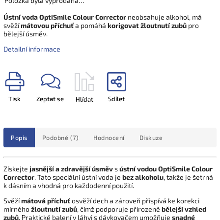
Položka byla vyprodána…
Ústní voda OptiSmile Colour Corrector
neobsahuje alkohol, má
svěží
mátovou příchuť
a pomáhá
korigovat žloutnutí zubů
pro
bělejší úsměv.
Detailní informace
Tisk
Zeptat se
Sdílet
Hlídat
Popis
Podobné (7)
Hodnocení
Diskuze
Získejte
jasnější a zdravější úsměv
s
ústní vodou OptiSmile Colour
Corrector
. Tato speciální ústní voda je
bez alkoholu
, takže je šetrná
k dásním a vhodná pro každodenní použití.
Svěží
mátová příchuť
osvěží dech a zároveň přispívá ke korekci
mírného
žloutnutí zubů
, čímž podporuje přirozeně
bělejší vzhled
zubů
. Praktické balení v láhvi s dávkovačem umožňuje
snadné