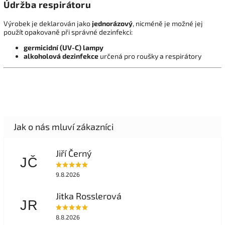
Údržba respirátoru
Výrobek je deklarován jako
jednorázový
, nicméně je možné jej
použít opakovaně při správné dezinfekci:
germicidní (UV-C) lampy
alkoholová dezinfekce
určená pro roušky a respirátory
Jiří Černý
JČ
9.8.2026
Jitka Rosslerová
JR
8.8.2026