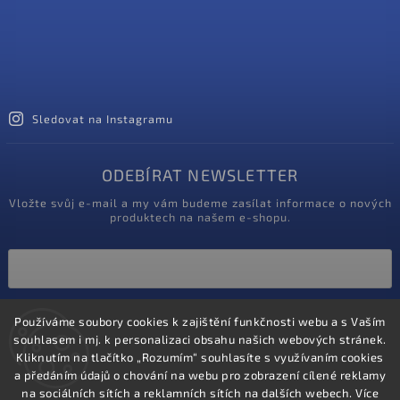
Sledovat na Instagramu
ODEBÍRAT NEWSLETTER
Vložte svůj e-mail a my vám budeme zasílat informace o nových
produktech na našem e-shopu.
Vložením e-mailu souhlasíte s
Používáme soubory cookies k zajištění funkčnosti webu a s Vaším
podmínkami ochrany osobních údajů
souhlasem i mj. k personalizaci obsahu našich webových stránek.
Kliknutím na tlačítko „Rozumím“ souhlasíte s využívaním cookies
Přihlásit se
a předáním údajů o chování na webu pro zobrazení cílené reklamy
na sociálních sítích a reklamních sítích na dalších webech. Více