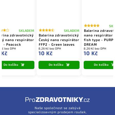
SK
Balerina zdravot
SKLADEM
SKLADEM
erina zdravotnický
Balerina zdravotnický
nano respirátor 
ký nano respirátor
Český nano respirátor
fish type - PURP
2 - Peacock
FFP2 - Green leaves
DREAM
 Kč bez DPH
8,26 Kč bez DPH
8,26 Kč bez DPH
 Kč
10 Kč
10 Kč
Do košíku
Do košíku
Do košíku
Naše společnost se zabývá
specializoavným prodejem roušek,