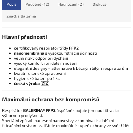
Popis
Podobné (12)
Hodnocení (2)
Diskuze
Značka
Balerina
Hlavní přednosti
certifikovaný respirátor třídy
FFP2
nanomembrána
s vysokou filtrační účinností
velmi nízký odpor při dýchání
vysoký komfort i při delším nošení
elegantní designy – alternativa k běžným bílým respirátorům
kvalitní dílenské zpracování
hygienické balení po 1 ks
česká výroba 🇨🇿
Maximální ochrana bez kompromisů
Respirátor
BALERINA® FFP2
úspěšně spojuje jemnou filtraci a
výbornou prodyšnost.
Speciální způsob nanesení nanovrstvy v kombinaci s dalšími
filtračními vrstvami zajišťuje maximální stupeň ochrany ve své třídě: