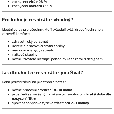
zachycení
virů > 98 %
zachycení
bakterií > 99 %
Pro koho je respirátor vhodný?
Ideální volba pro všechny, kteří vyžadují vyšší úroveň ochrany a
zároveň komfort:
zdravotnický personál
učitelé a pracovníci státní správy
nemocní, alergici, astmatici
rizikové skupiny
běžní uživatelé hledající pohodlný respirátor s designem
Jak dlouho lze respirátor používat?
Doba použití závisí na prostředí a zátěži:
běžné pracovní prostředí:
8–10 hodin
prostředí se zvýšeným rizikem (zdravotnictví):
kratší doba dle
nasycení filtru
sport nebo vysoká fyzická zátěž:
cca 2–3 hodiny