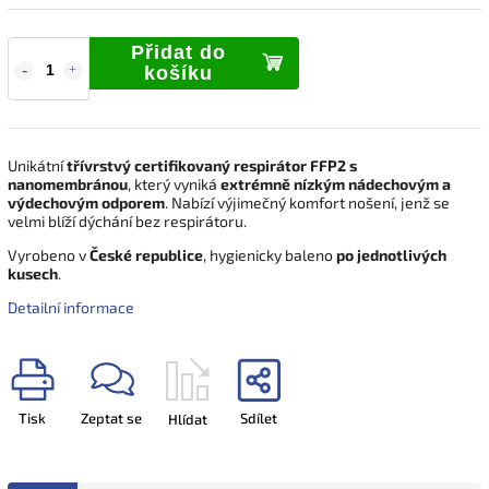
Přidat do
košíku
Unikátní
třívrstvý certifikovaný respirátor FFP2 s
nanomembránou
, který vyniká
extrémně nízkým nádechovým a
výdechovým odporem
. Nabízí výjimečný komfort nošení, jenž se
velmi blíží dýchání bez respirátoru.
Vyrobeno v
České republice
, hygienicky baleno
po jednotlivých
kusech
.
Detailní informace
Tisk
Zeptat se
Sdílet
Hlídat