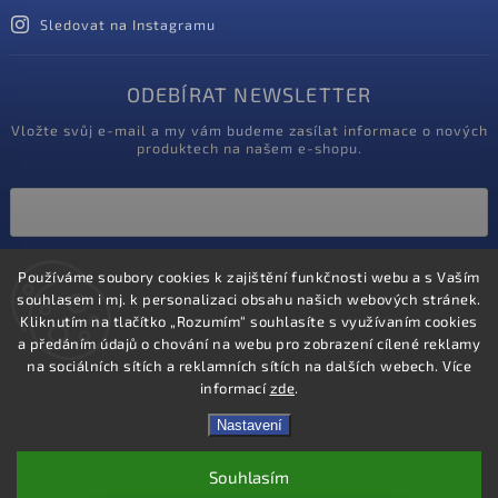
Sledovat na Instagramu
ODEBÍRAT NEWSLETTER
Vložte svůj e-mail a my vám budeme zasílat informace o nových
produktech na našem e-shopu.
Vložením e-mailu souhlasíte s
Používáme soubory cookies k zajištění funkčnosti webu a s Vaším
podmínkami ochrany osobních údajů
souhlasem i mj. k personalizaci obsahu našich webových stránek.
Kliknutím na tlačítko „Rozumím“ souhlasíte s využívaním cookies
Přihlásit se
a předáním údajů o chování na webu pro zobrazení cílené reklamy
na sociálních sítích a reklamních sítích na dalších webech. Více
informací
zde
.
Nastavení
Souhlasím
Copyright 2020
ProZdravotniky.cz
. Všechna práva vyhrazena.