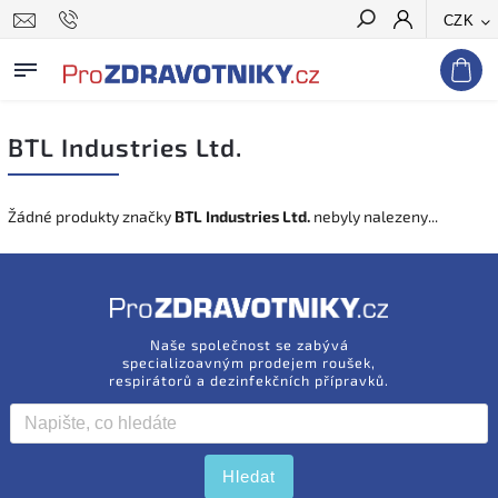
CZK
Hledat
BTL Industries Ltd.
Žádné produkty značky
BTL Industries Ltd.
nebyly nalezeny...
Naše společnost se zabývá
specializoavným prodejem roušek,
respirátorů a dezinfekčních přípravků.
Hledat