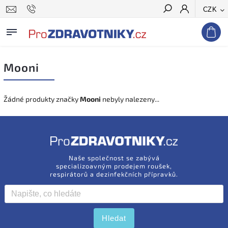
CZK
Hledat
Mooni
Žádné produkty značky
Mooni
nebyly nalezeny...
Naše společnost se zabývá
specializoavným prodejem roušek,
respirátorů a dezinfekčních přípravků.
Hledat