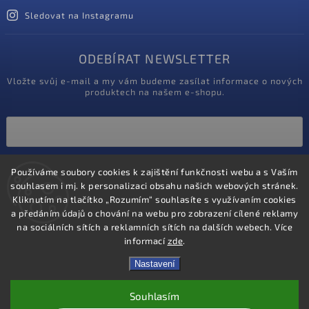
Sledovat na Instagramu
ODEBÍRAT NEWSLETTER
Vložte svůj e-mail a my vám budeme zasílat informace o nových
produktech na našem e-shopu.
Vložením e-mailu souhlasíte s
Používáme soubory cookies k zajištění funkčnosti webu a s Vaším
podmínkami ochrany osobních údajů
souhlasem i mj. k personalizaci obsahu našich webových stránek.
Kliknutím na tlačítko „Rozumím“ souhlasíte s využívaním cookies
Přihlásit se
a předáním údajů o chování na webu pro zobrazení cílené reklamy
na sociálních sítích a reklamních sítích na dalších webech. Více
informací
zde
.
Nastavení
Souhlasím
Copyright 2020
ProZdravotniky.cz
. Všechna práva vyhrazena.