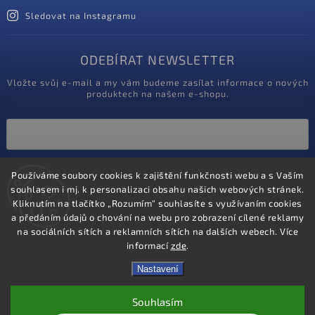
Sledovat na Instagramu
ODEBÍRAT NEWSLETTER
Vložte svůj e-mail a my vám budeme zasílat informace o nových
produktech na našem e-shopu.
Vložením e-mailu souhlasíte s
Používáme soubory cookies k zajištění funkčnosti webu a s Vaším
podmínkami ochrany osobních údajů
souhlasem i mj. k personalizaci obsahu našich webových stránek.
Kliknutím na tlačítko „Rozumím“ souhlasíte s využívaním cookies
Přihlásit se
a předáním údajů o chování na webu pro zobrazení cílené reklamy
na sociálních sítích a reklamních sítích na dalších webech. Více
informací
zde
.
Nastavení
Souhlasím
Copyright 2020
ProZdravotniky.cz
. Všechna práva vyhrazena.