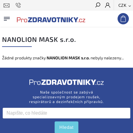
CZK
Hledat
NANOLION MASK s.r.o.
Žádné produkty značky
NANOLION MASK s.r.o.
nebyly nalezeny...
Naše společnost se zabývá
specializoavným prodejem roušek,
respirátorů a dezinfekčních přípravků.
Hledat