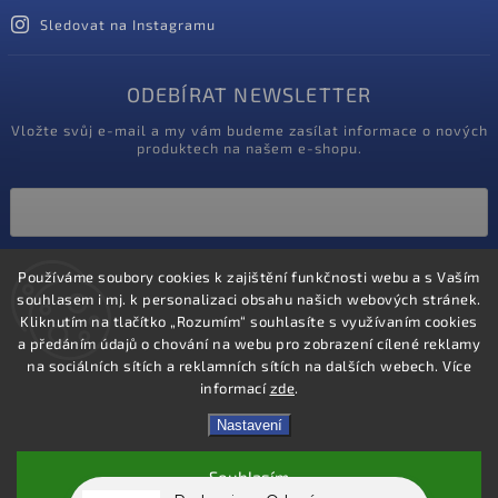
Sledovat na Instagramu
ODEBÍRAT NEWSLETTER
Vložte svůj e-mail a my vám budeme zasílat informace o nových
produktech na našem e-shopu.
Vložením e-mailu souhlasíte s
Používáme soubory cookies k zajištění funkčnosti webu a s Vaším
podmínkami ochrany osobních údajů
souhlasem i mj. k personalizaci obsahu našich webových stránek.
Kliknutím na tlačítko „Rozumím“ souhlasíte s využívaním cookies
Přihlásit se
a předáním údajů o chování na webu pro zobrazení cílené reklamy
na sociálních sítích a reklamních sítích na dalších webech. Více
informací
zde
.
Nastavení
Souhlasím
Radomira z Orlové
Copyright 2020
ProZdravotniky.cz
. Všechna práva vyhrazena.