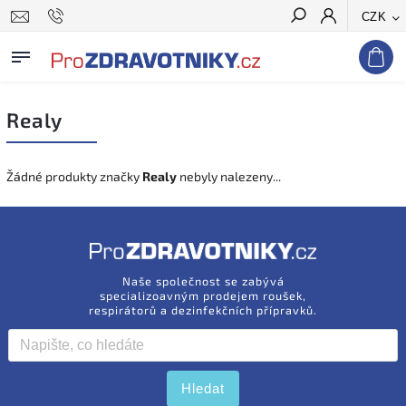
CZK
Hledat
Realy
Žádné produkty značky
Realy
nebyly nalezeny...
Naše společnost se zabývá
specializoavným prodejem roušek,
respirátorů a dezinfekčních přípravků.
Hledat