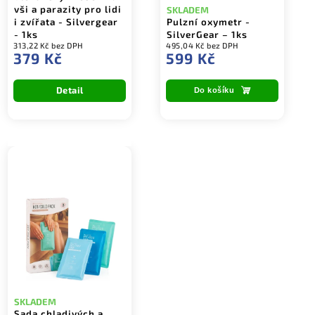
vši a parazity pro lidi
SKLADEM
i zvířata - Silvergear
Pulzní oxymetr -
- 1ks
SilverGear – 1ks
313,22 Kč bez DPH
495,04 Kč bez DPH
379 Kč
599 Kč
Detail
Do košíku
SKLADEM
Sada chladivých a