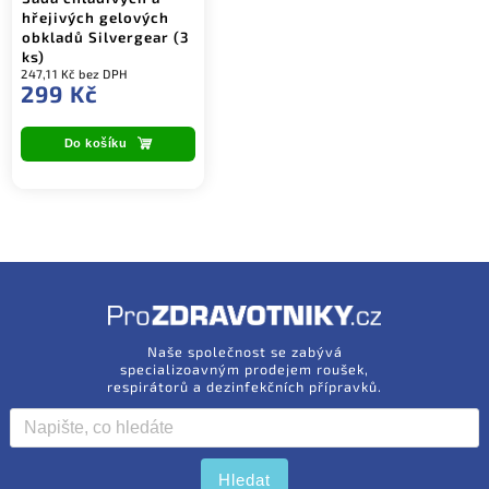
hřejivých gelových
obkladů Silvergear (3
ks)
247,11 Kč bez DPH
299 Kč
Do košíku
Naše společnost se zabývá
specializoavným prodejem roušek,
respirátorů a dezinfekčních přípravků.
Hledat