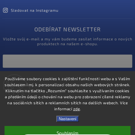
Sledovat na Instagramu
ODEBÍRAT NEWSLETTER
Vložte svůj e-mail a my vám budeme zasílat informace o nových
produktech na našem e-shopu.
Vložením e-mailu souhlasíte s
Používáme soubory cookies k zajištění funkčnosti webu a s Vaším
podmínkami ochrany osobních údajů
souhlasem i mj. k personalizaci obsahu našich webových stránek.
Kliknutím na tlačítko „Rozumím“ souhlasíte s využívaním cookies
Přihlásit se
a předáním údajů o chování na webu pro zobrazení cílené reklamy
na sociálních sítích a reklamních sítích na dalších webech. Více
informací
zde
.
Nastavení
Souhlasím