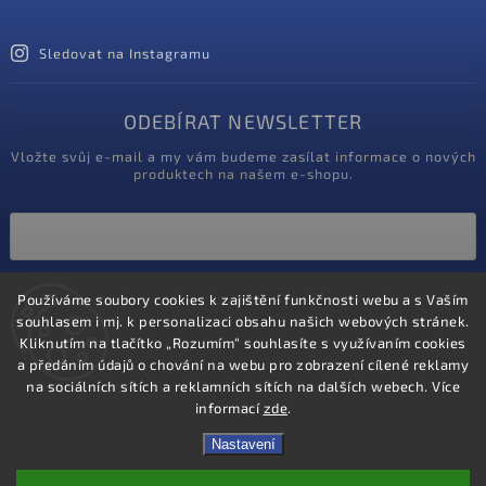
Sledovat na Instagramu
ODEBÍRAT NEWSLETTER
Vložte svůj e-mail a my vám budeme zasílat informace o nových
produktech na našem e-shopu.
Vložením e-mailu souhlasíte s
Používáme soubory cookies k zajištění funkčnosti webu a s Vaším
podmínkami ochrany osobních údajů
souhlasem i mj. k personalizaci obsahu našich webových stránek.
Kliknutím na tlačítko „Rozumím“ souhlasíte s využívaním cookies
Přihlásit se
a předáním údajů o chování na webu pro zobrazení cílené reklamy
na sociálních sítích a reklamních sítích na dalších webech. Více
informací
zde
.
Nastavení