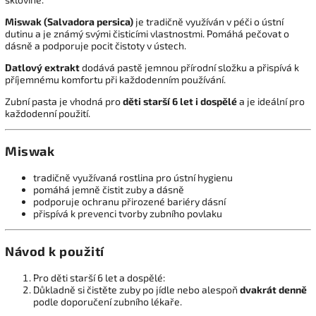
Miswak (Salvadora persica)
je tradičně využíván v péči o ústní
dutinu a je známý svými čisticími vlastnostmi. Pomáhá pečovat o
dásně a podporuje pocit čistoty v ústech.
Datlový extrakt
dodává pastě jemnou přírodní složku a přispívá k
příjemnému komfortu při každodenním používání.
Zubní pasta je vhodná pro
děti starší 6 let i dospělé
a je ideální pro
každodenní použití.
Miswak
tradičně využívaná rostlina pro ústní hygienu
pomáhá jemně čistit zuby a dásně
podporuje ochranu přirozené bariéry dásní
přispívá k prevenci tvorby zubního povlaku
Návod k použití
Pro děti starší 6 let a dospělé:
Důkladně si čistěte zuby po jídle nebo alespoň
dvakrát denně
podle doporučení zubního lékaře.