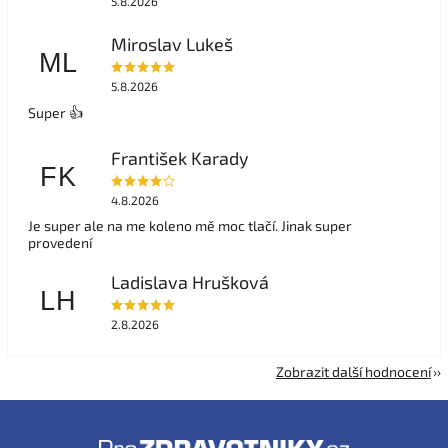
5.8.2026
Miroslav Lukeš
ML
5.8.2026
Super 👍
František Karady
FK
4.8.2026
Je super ale na me koleno mě moc tlačí. Jinak super
provedení
Ladislava Hrušková
LH
2.8.2026
Zobrazit další hodnocení