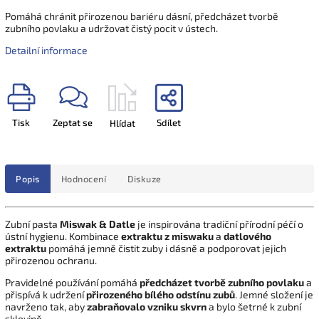
Pomáhá chránit přirozenou bariéru dásní, předcházet tvorbě
zubního povlaku a udržovat čistý pocit v ústech.
Detailní informace
Tisk
Zeptat se
Sdílet
Hlídat
Popis
Hodnocení
Diskuze
Zubní pasta
Miswak & Datle
je inspirována tradiční přírodní péčí o
ústní hygienu. Kombinace
extraktu z miswaku
a
datlového
extraktu
pomáhá jemně čistit zuby i dásně a podporovat jejich
přirozenou ochranu.
Pravidelné používání pomáhá
předcházet tvorbě zubního povlaku
a
přispívá k udržení
přirozeného bílého odstínu zubů
. Jemné složení je
navrženo tak, aby
zabraňovalo vzniku skvrn
a bylo šetrné k zubní
sklovině.