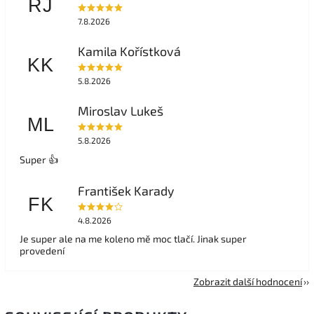
RJ
7.8.2026
Kamila Kořístková
KK
5.8.2026
Miroslav Lukeš
ML
5.8.2026
Super 👍
František Karady
FK
4.8.2026
Je super ale na me koleno mě moc tlačí. Jinak super
provedení
Zobrazit další hodnocení