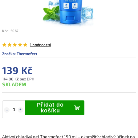
Kód:
5067
1 hodnocení
Značka:
Thermofect
139 Kč
114,88 Kč bez DPH
SKLADEM
Přidat do
košíku
Aktivní chladivý gel Thermofect 150 ml – okamžitý chladivý účinek na