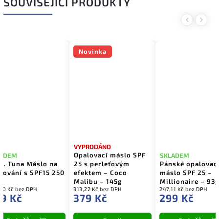
SOUVISEJÍCÍ PRODUKTY
Previous
Next
Novinka
VYPRODÁNO
Opalovací máslo SPF
LADEM
SKLADEM
 C. Tuna Máslo na
25 s perleťovým
Pánské opalovac
lování s SPF15 250
efektem – Coco
máslo SPF 25 –
Malibu – 145g
Millionaire – 93
40 Kč bez DPH
313,22 Kč bez DPH
247,11 Kč bez DPH
9 Kč
379 Kč
299 Kč