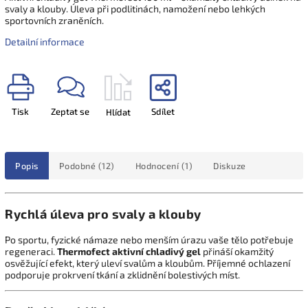
svaly a klouby. Úleva při podlitinách, namožení nebo lehkých
sportovních zraněních.
Detailní informace
Tisk
Zeptat se
Sdílet
Hlídat
Popis
Podobné (12)
Hodnocení (1)
Diskuze
Rychlá úleva pro svaly a klouby
Po sportu, fyzické námaze nebo menším úrazu vaše tělo potřebuje
regeneraci.
Thermofect aktivní chladivý gel
přináší okamžitý
osvěžující efekt, který uleví svalům a kloubům. Příjemné ochlazení
podporuje prokrvení tkání a zklidnění bolestivých míst.