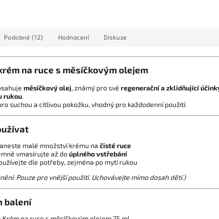
Podobné (12)
Hodnocení
Diskuze
 krém na ruce s měsíčkovým olejem
bsahuje
měsíčkový olej
, známý pro své
regenerační a zklidňující účink
u rukou
.
pro suchou a citlivou pokožku, vhodný pro každodenní použití.
oužívat
aneste malé množství krému na
čisté ruce
emně vmasírujte až do
úplného vstřebání
oužívejte dle potřeby, zejména po mytí rukou
ění: Pouze pro vnější použití. Uchovávejte mimo dosah dětí.)
 balení
× Krém na ruce s měsíčkovým olejem 75 ml