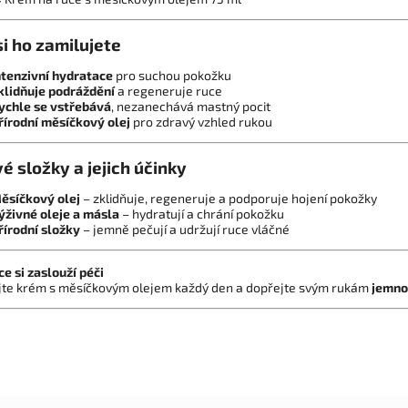
si ho zamilujete
ntenzivní hydratace
pro suchou pokožku
klidňuje podráždění
a regeneruje ruce
ychle se vstřebává
, nezanechává mastný pocit
řírodní měsíčkový olej
pro zdravý vzhled rukou
vé složky a jejich účinky
ěsíčkový olej
– zklidňuje, regeneruje a podporuje hojení pokožky
ýživné oleje a másla
– hydratují a chrání pokožku
řírodní složky
– jemně pečují a udržují ruce vláčné
e si zaslouží péči
jte krém s měsíčkovým olejem každý den a dopřejte svým rukám
jemno