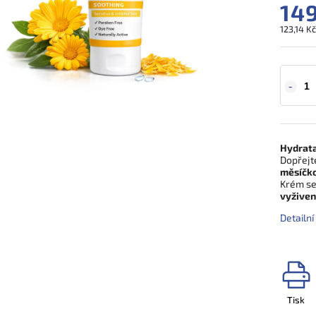
149
123,14 K
Hydrata
Dopřejt
měsíčko
Krém se
vyžive
Detailn
Tisk