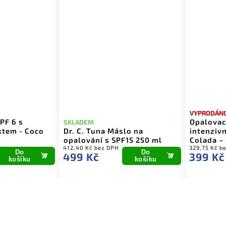
VYPRODÁN
PF 6 s
Opalovací
SKLADEM
ktem - Coco
Dr. C. Tuna Máslo na
intenzivn
opalování s SPF15 250 ml
Colada –
412,40 Kč bez DPH
329,75 Kč b
Do
Do
499 Kč
399 Kč
košíku
košíku