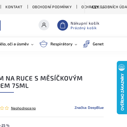
KONTAKT
OBCHODNÍ PODMÍNKY
OCHRANY OSOBNÍCH ÚDA
CZK
Nákupní košík
Prázdný košík
ělo, oči a úsměv
Respirátory
Genetické testy
M NA RUCE S MĚSÍČKOVÝM
JEM 75ML
Značka:
DeepBlue
Neohodnoceno
–25 %