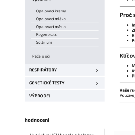
Opalovací krémy
Proč 
Opalovací mléka
I
Opalovací másla
Z
Regenerace
R
P
Solárium
Klíčo
Péče o oči
M
RESPIRÁTORY
V
P
GENETICKÉ TESTY
Vaše ruc
Používe
VÝPRODEJ
hodnoceni
Nutriplus HSN kapsle s kolagenem, kyselinou hyaluronovou, vitaminy a minerálními látkami – 30 tbl.