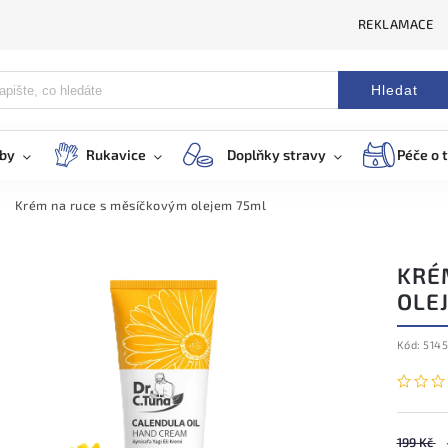
REKLAMACE
Hledat
eby
Rukavice
Doplňky stravy
Péče o t
/
Krém na ruce s měsíčkovým olejem 75ml
KRÉ
OLE
Kód:
5145
199 Kč