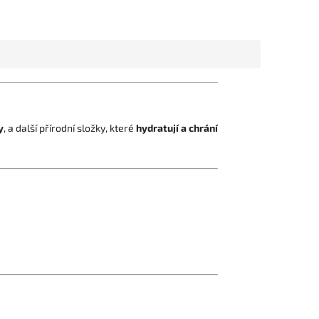
y
, a další přírodní složky, které
hydratují a chrání