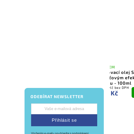
VYPRODÁNO
SKLADEM
Dětské opalovací mléko ve
Opalovací olej S
spreji SPF 50+ – Tahiti Melon
perleťovým efe
– 200ml
Malibu - 100ml
265,29 Kč bez DPH
371,07 Kč bez DPH
321 Kč
449 Kč
Detail
ODEBÍRAT NEWSLETTER
Přihlásit se
Vložením e-mailu souhlasíte s
podmínkami