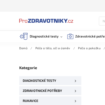
Diagnostické testy
Zdravotnické potř
Domů
/
Péče o tělo, oči a úsměv
/
Péče o pokožku
Kategorie
DIAGNOSTICKÉ TESTY
ZDRAVOTNICKÉ POTŘEBY
RUKAVICE