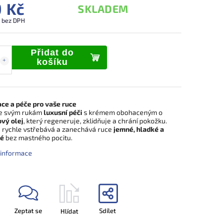
 Kč
SKLADEM
č bez DPH
Přidat do
košíku
ce a péče pro vaše ruce
e svým rukám
luxusní péči
s krémem obohaceným o
vý olej
, který regeneruje, zklidňuje a chrání pokožku.
 rychle vstřebává a zanechává ruce
jemné, hladké a
né
bez mastného pocitu.
í informace
Zeptat se
Sdílet
Hlídat