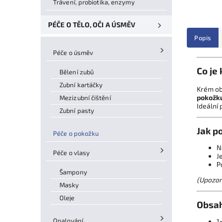
Trávení, probiotika, enzymy
PÉČE O TĚLO, OČI A ÚSMĚV
Popis
Péče o úsměv
Co je
Bělení zubů
Zubní kartáčky
Krém o
pokožk
Mezizubní čištění
Ideální 
Zubní pasty
Jak p
Péče o pokožku
N
Péče o vlasy
J
P
Šampony
(Upozorn
Masky
Oleje
Obsah
Opalování
1