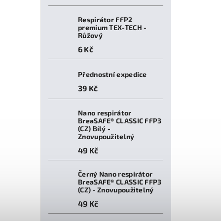
Respirátor FFP2
premium TEX-TECH -
Růžový
6 Kč
Přednostní expedice
39 Kč
Nano respirátor
BreaSAFE® CLASSIC FFP3
(CZ) Bílý -
Znovupoužitelný
49 Kč
Černý Nano respirátor
BreaSAFE® CLASSIC FFP3
(CZ) - Znovupoužitelný
49 Kč