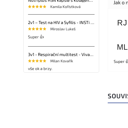
Kamila Kořístková
RJ
2v1 – Test na HIV a Syfilis - INSTi - 1ks
Miroslav Lukeš
Super 👍
ML
3v1 - Respirační multitest - VivaDiag - 25ks
Milan Kovařík
Super 
vše ok a brzy.
SOUVI