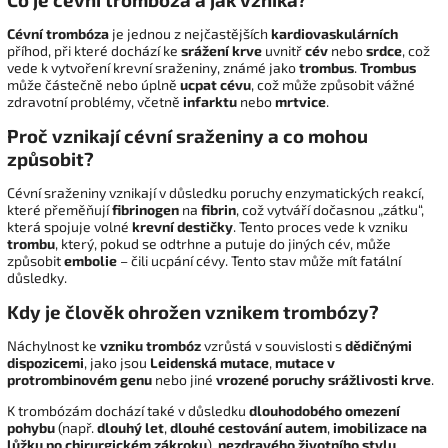
Cévní trombóza
je jednou z nejčastějších
kardiovaskulárních
příhod, při které dochází ke
srážení
krve
uvnitř
cév
nebo
srdce
, což
vede k vytvoření krevní sraženiny, známé jako
trombus
.
Trombus
může částečně nebo úplně
ucpat cévu
, což může způsobit vážné
zdravotní problémy, včetně
infarktu
nebo
mrtvice
.
Proč vznikají cévní sraženiny a co mohou
způsobit?
Cévní sraženiny vznikají v důsledku poruchy enzymatických reakcí,
které přeměňují
fibrinogen
na
fibrin
, což vytváří dočasnou „zátku“,
která spojuje volné
krevní destičky
. Tento proces vede k vzniku
trombu
, který, pokud se odtrhne a putuje do jiných cév, může
způsobit
embolie
– čili ucpání cévy. Tento stav může mít fatální
důsledky.
Kdy je člověk ohrožen vznikem trombózy?
Náchylnost ke
vzniku trombóz
vzrůstá v souvislosti s
dědičnými
dispozicemi
, jako jsou
Leidenská mutace
,
mutace v
protrombinovém genu
nebo jiné
vrozené poruchy srážlivosti krve
.
K trombózám dochází také v důsledku
dlouhodobého omezení
pohybu
(např.
dlouhý let
,
dlouhé cestování autem
,
imobilizace na
lůžku po chirurgickém zákroku
),
nezdravého životního stylu
,