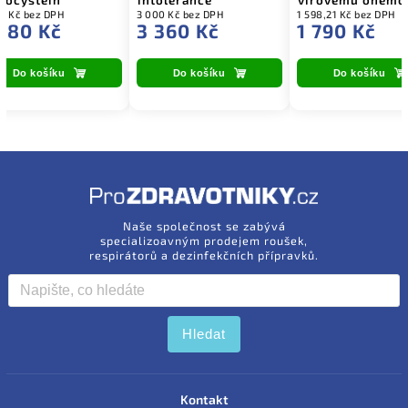
mocystein
intolerance
virovému onemoc
0 Kč bez DPH
3 000 Kč bez DPH
1 598,21 Kč bez DPH
480 Kč
3 360 Kč
1 790 Kč
Do košíku
Do košíku
Do košíku
Naše společnost se zabývá
specializoavným prodejem roušek,
respirátorů a dezinfekčních přípravků.
Hledat
Kontakt