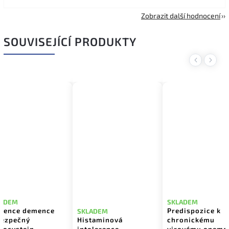
Zobrazit další hodnocení
SOUVISEJÍCÍ PRODUKTY
Previous
Next
LADEM
SKLADEM
vence demence
Predispozice k
SKLADEM
bezpečný
Histaminová
chronickému