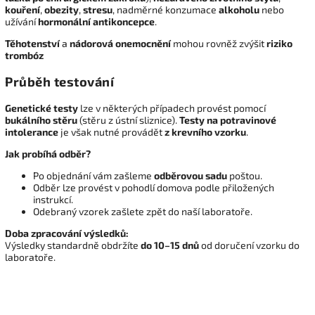
kouření
,
obezity
,
stresu
, nadměrné konzumace
alkoholu
nebo
užívání
hormonální antikoncepce
.
Těhotenství
a
nádorová onemocnění
mohou rovněž zvýšit
riziko
trombóz
Průběh testování
Genetické testy
lze v některých případech provést pomocí
bukálního stěru
(stěru z ústní sliznice).
Testy na potravinové
intolerance
je však nutné provádět
z krevního vzorku
.
Jak probíhá odběr?
Po objednání vám zašleme
odběrovou sadu
poštou.
Odběr lze provést v pohodlí domova podle přiložených
instrukcí.
Odebraný vzorek zašlete zpět do naší laboratoře.
Doba zpracování výsledků:
Výsledky standardně obdržíte
do 10–15 dnů
od doručení vzorku do
laboratoře.