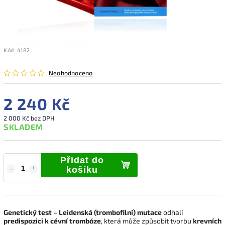
Kód:
4182
Neohodnoceno
2 240 Kč
2 000 Kč bez DPH
SKLADEM
Přidat do
košíku
Genetický test – Leidenská (trombofilní) mutace
odhalí
predispozici k cévní trombóze
, která může způsobit tvorbu
krevních