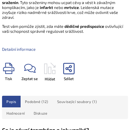
sraženin
. Tyto sraženiny mohou ucpat cévy a vést k závažným
komplikacím, jako je
infarkt
nebo
mrtvice
. Leidenská mutace
zvyšuje riziko nadměrné srážlivosti krve, což může ovlivnit vaše
zdraví.
Test vám pomůže zjistit, zda máte
dědičné predispozice
ovlivňující
vaši schopnost správně regulovat srážlivost.
Detailní informace
Tisk
Zeptat se
Sdílet
Hlídat
Popis
Podobné (12)
Související soubory (1)
Hodnocení
Diskuze
Co je cévní trombóza a jak vzniká?