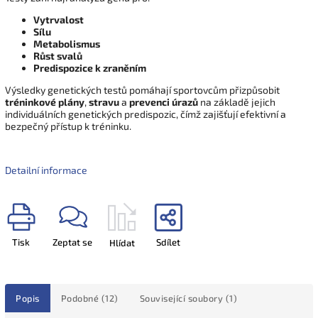
Vytrvalost
Sílu
Metabolismus
Růst svalů
Predispozice k zraněním
Výsledky genetických testů pomáhají sportovcům přizpůsobit
tréninkové plány
,
stravu
a
prevenci úrazů
na základě jejich
individuálních genetických predispozic, čímž zajišťují efektivní a
bezpečný přístup k tréninku.
Detailní informace
Tisk
Zeptat se
Sdílet
Hlídat
Popis
Podobné (12)
Související soubory (1)