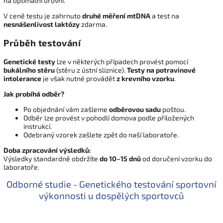
na optimální úrovni.
V ceně testu je zahrnuto
druhé měření mtDNA
a test na
nesnášenlivost laktózy
zdarma.
Průběh testování
Genetické testy
lze v některých případech provést pomocí
bukálního stěru
(stěru z ústní sliznice).
Testy na potravinové
intolerance
je však nutné provádět
z krevního vzorku
.
Jak probíhá odběr?
Po objednání vám zašleme
odběrovou sadu
poštou.
Odběr lze provést v pohodlí domova podle přiložených
instrukcí.
Odebraný vzorek zašlete zpět do naší laboratoře.
Doba zpracování výsledků:
Výsledky standardně obdržíte
do 10–15 dnů
od doručení vzorku do
laboratoře.
Odborné studie - Genetického testování sportovní
výkonnosti u dospělých sportovců