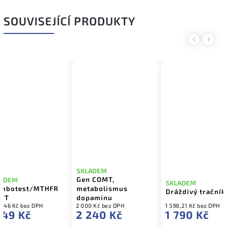
SOUVISEJÍCÍ PRODUKTY
Previous
Next
SKLADEM
Gen COMT,
LADEM
SKLADEM
ombotest/MTHFR
metabolismus
Dráždivý trační
77T
dopaminu
4,46 Kč bez DPH
2 000 Kč bez DPH
1 598,21 Kč bez DPH
349 Kč
2 240 Kč
1 790 Kč