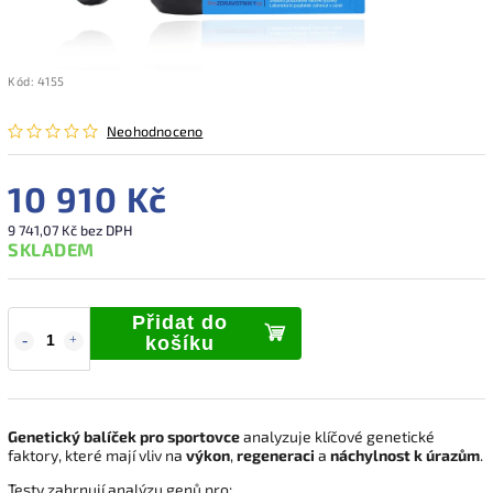
Kód:
4155
Neohodnoceno
10 910 Kč
9 741,07 Kč bez DPH
SKLADEM
Přidat do
košíku
Genetický balíček pro sportovce
analyzuje klíčové genetické
faktory, které mají vliv na
výkon
,
regeneraci
a
náchylnost k úrazům
.
Testy zahrnují analýzu genů pro: