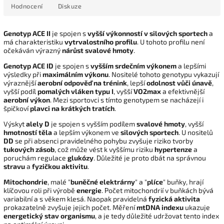
Hodnocení
Diskuze
Genotyp ACE II
je spojen s
vyšší výkonností v silových sportech
a
má charakteristiku
vytrvalostního profilu
. U tohoto profilu není
očekáván výrazný
nárůst svalové hmoty
.
Genotyp ACE ID
je spojen s
vyšším srdečním výkonem
a lepšími
výsledky při
maximálním výkonu
. Nositelé tohoto genotypu vykazují
výraznější
aerobní odpověď na trénink
, lepší
odolnost vůči únavě
,
vyšší podíl
pomalých vláken typu I
, vyšší
VO2max
a efektivnější
aerobní výkon
. Mezi sportovci s tímto genotypem se nacházejí i
špičkoví
plavci na krátkých tratích
.
Výskyt
alely D
je spojen s vyšším podílem
svalové hmoty
, vyšší
hmotností těla
a lepším výkonem ve
silových sportech
. U nositelů
DD
se při absenci pravidelného pohybu zvyšuje riziko tvorby
tukových zásob
, což může vést k vyššímu riziku
hypertenze
a
poruchám regulace
glukózy
. Důležité je proto dbát na správnou
stravu
a
fyzičkou aktivitu
.
Mitochondrie
, malé "
buněčné elektrárny
" a "
plíce
" buňky, hrají
klíčovou roli při výrobě
energie
. Počet mitochondrií v buňkách bývá
variabilní a s věkem klesá. Naopak pravidelná
fyzická aktivita
prokazatelně zvyšuje jejich počet. Měření
mtDNA indexu
ukazuje
energetický stav organismu
, a je tedy důležité udržovat tento index