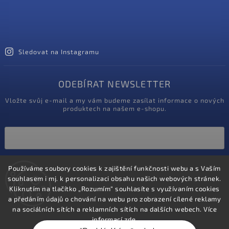
Sledovat na Instagramu
ODEBÍRAT NEWSLETTER
Vložte svůj e-mail a my vám budeme zasílat informace o nových
produktech na našem e-shopu.
Vložením e-mailu souhlasíte s
podmínkami ochrany osobních údajů
Používáme soubory cookies k zajištění funkčnosti webu a s Vaším
souhlasem i mj. k personalizaci obsahu našich webových stránek.
Kliknutím na tlačítko „Rozumím“ souhlasíte s využívaním cookies
Přihlásit se
a předáním údajů o chování na webu pro zobrazení cílené reklamy
na sociálních sítích a reklamních sítích na dalších webech. Více
informací
zde
.