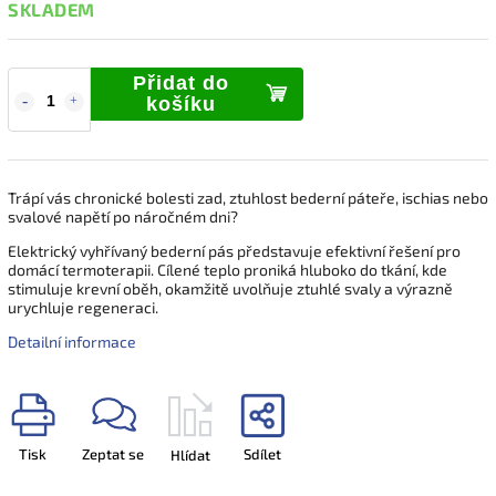
SKLADEM
Přidat do
košíku
Trápí vás chronické bolesti zad, ztuhlost bederní páteře, ischias nebo
svalové napětí po náročném dni?
Elektrický vyhřívaný bederní pás představuje efektivní řešení pro
domácí termoterapii. Cílené teplo proniká hluboko do tkání, kde
stimuluje krevní oběh, okamžitě uvolňuje ztuhlé svaly a výrazně
urychluje regeneraci.
Detailní informace
Tisk
Zeptat se
Sdílet
Hlídat