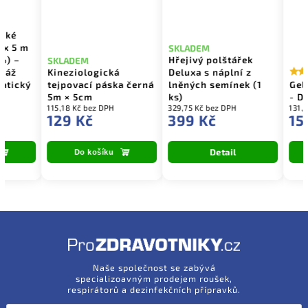
ické
 x 5 m
SKLADEM
 %) –
Hřejivý polštářek
SKLADEM
dáž
Kineziologická
Deluxa s náplní z
fatický
tejpovací páska černá
lněných semínek (1
Gel
5m × 5cm
ks)
- D
115,18 Kč bez DPH
329,75 Kč bez DPH
131,
129 Kč
399 Kč
15
Detail
Do košíku
Naše společnost se zabývá
specializoavným prodejem roušek,
respirátorů a dezinfekčních přípravků.