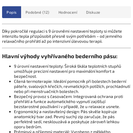
Popis
Podobné (12)
Hodnocení
Diskuze
Díky pokročilé regulaci s 9 úrovněmi nastavení teploty si můžete
intenzitu tepla přizpůsobit přesně svým potřebám – od jemného
relaxačního prohřátí až po intenzivní úlevovou terapii.
Hlavní výhody vyhřívaného bederního pásu:
9 úrovní nastavení teploty: Široká škála teplotních stupňů
umožňuje precizní nastavení pro maximální komfort a
bezpečnost.
Cílená termoterapie: Ideální pomocník při bolestech bederní
páteře, svalových křečích, revmatických potížích, prochladnutí
nebo při menstruačních bolestech.
Bezpečný provoz s časovačem: Integrovaná ochrana proti
přehřátí a funkce automatického vypnutí zajišťují
bezstarostné používání i v případě, že u relaxace usnete.
Ergonomický a nastavitelný design: Pás skvěle kopíruje
anatomický tvar zad. Pevný suchý zip zaručuje, že pás
perfektně sedí, nesklouzává a poskytuje zároveň lehkou
oporu bedrům.
Prémiový a příjemný materiál: Vyrobeno z měkkého,