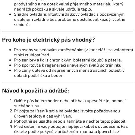
prodyšného a na dotek velmi příjemného materiálu, který
nedráždí pokožku a skvěle udržuje teplo.
Snadné ovládání: Intuitivní dálkový ovladač s podsvíceným
displejem zvládne bez problému obsluhovat každý, včetně
seniorů.
Pro koho je elektrický pás vhodný?
Pro osoby se sedavým zaměstnáním (v kanceláři, za volantem)
trpící ztuhlostí zad.
Pro seniory a lidi s chronickými bolestmi kloubů a páteře.
Pro sportovce k regeneraci unavených svalů po tréninku.
Pro ženy k úlevě od nepříjemných menstruačních bolestí v
oblasti podbřišku a beder.
Návod k použití a údržbě:
Oviňte pás kolem beder nebo břicha a upevněte jej pomocí
suchého zipu.
Připojte zařízení k síti a na ovladači zvolte požadovanou
úroveň teploty a čas vyhřívání.
Pohodlně se usaďte nebo si lehněte a nechte teplo působit.
Před čištěním vždy odpojte napájecí kabel s ovladačem. Pás
čistěte podle pokynů v přiloženém manuálu (povrch lze