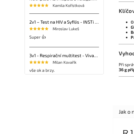
Kamila Kořístková
Klíčo
2v1 – Test na HIV a Syfilis - INSTi - 1ks
O
G
Miroslav Lukeš
B
Super 👍
P
Vyhod
3v1 - Respirační multitest - VivaDiag - 25ks
Milan Kovařík
Při sprá
36 g př
vše ok a brzy.
RJ