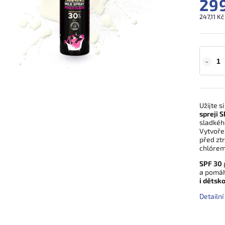
29
247,11 K
Užijte s
spreji 
sladkéh
Vytvoře
před zt
chlórem
SPF 30
a pomá
i dětsk
Detailn