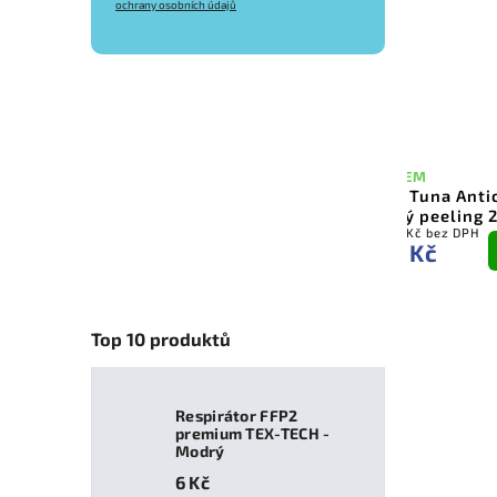
ochrany osobních údajů
SKLADEM
SKLADEM
Dr. C. Tuna Tea Tree krémový
Dr. C. Tuna Anti
balzám 80 ml
tělový peeling 
246,28 Kč bez DPH
205,79 Kč bez DPH
Do
298 Kč
249 Kč
košíku
Top 10 produktů
Respirátor FFP2
premium TEX-TECH -
Modrý
6 Kč