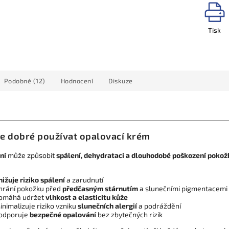
Tisk
Podobné (12)
Hodnocení
Diskuze
je dobré používat opalovací krém
ní
může způsobit
spálení, dehydrataci a dlouhodobé poškození pokož
nižuje riziko spálení
a zarudnutí
hrání pokožku před
předčasným stárnutím
a slunečními pigmentacemi
omáhá udržet
vlhkost a elasticitu kůže
inimalizuje riziko vzniku
slunečních alergií
a podráždění
odporuje
bezpečné opalování
bez zbytečných rizik