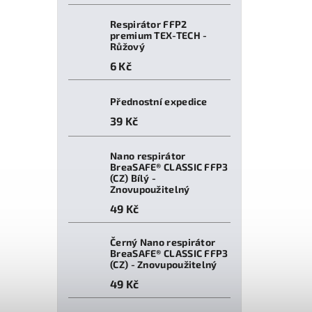
Respirátor FFP2
premium TEX-TECH -
Růžový
6 Kč
Přednostní expedice
39 Kč
Nano respirátor
BreaSAFE® CLASSIC FFP3
(CZ) Bílý -
Znovupoužitelný
49 Kč
Černý Nano respirátor
BreaSAFE® CLASSIC FFP3
(CZ) - Znovupoužitelný
49 Kč