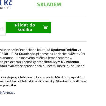
9 Kč
SKLADEM
č bez DPH
Přidat do
košíku
i slunce s vůní exotického koktejlu!
Opalovací mléko ve
SPF 30 – Piña Colada
vás přenese na karibské pláže s vůní
o ananasu, kokosového mléka a jemné smetany.
no pro ochranu pokožky před
škodlivým UV zářením
i
rátou hydratace způsobenou sluncem, mořskou solí nebo
.
poskytuje spolehlivou ochranu proti UVA i UVB paprskům
há
předcházet fotostárnutí pokožky
. Vhodné pro
citlivou
ou pokožku
.
í informace