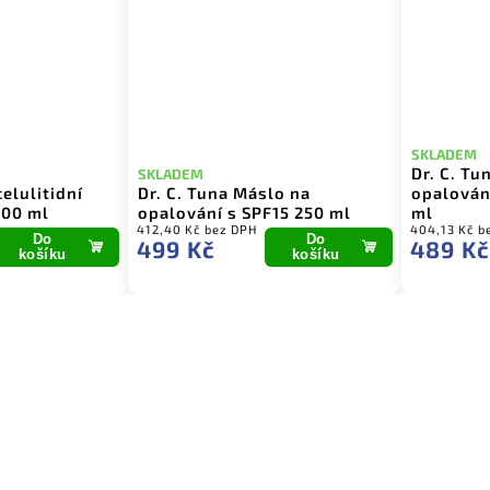
SKLADEM
Dr. C. Tu
SKLADEM
celulitidní
Dr. C. Tuna Máslo na
opalován
200 ml
opalování s SPF15 250 ml
ml
412,40 Kč bez DPH
404,13 Kč b
Do
Do
499 Kč
489 Kč
košíku
košíku