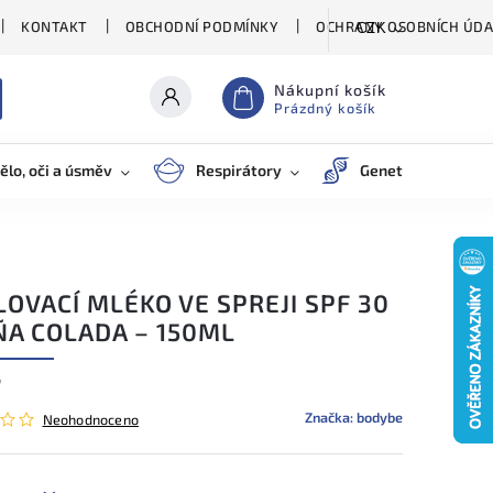
KONTAKT
OBCHODNÍ PODMÍNKY
OCHRANY OSOBNÍCH ÚDA
CZK
Nákupní košík
Prázdný košík
ělo, oči a úsměv
Respirátory
Genetické testy
OVACÍ MLÉKO VE SPREJI SPF 30
ÑA COLADA – 150ML
6
Značka:
bodybe
Neohodnoceno