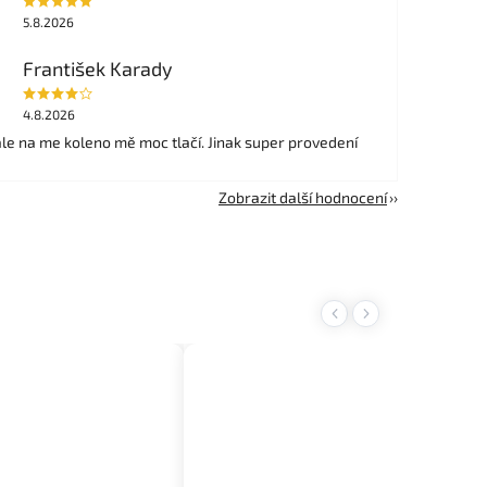
5.8.2026
František Karady
4.8.2026
ale na me koleno mě moc tlačí. Jinak super provedení
Zobrazit další hodnocení
Previous
Next