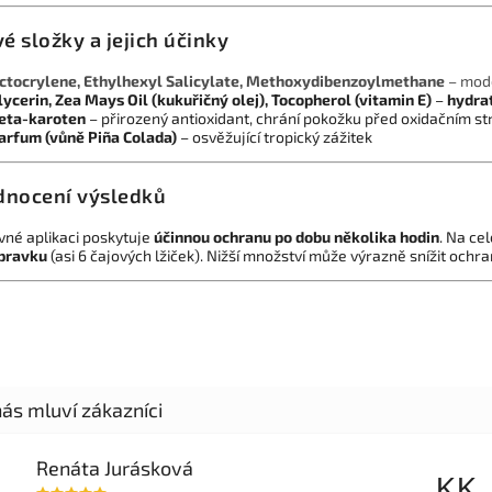
vé složky a jejich účinky
ctocrylene, Ethylhexyl Salicylate, Methoxydibenzoylmethane
– mod
lycerin, Zea Mays Oil (kukuřičný olej), Tocopherol (vitamin E)
–
hydrat
eta-karoten
– přirozený antioxidant, chrání pokožku před oxidačním s
arfum (vůně Piña Colada)
– osvěžující tropický zážitek
nocení výsledků
vné aplikaci poskytuje
účinnou ochranu po dobu několika hodin
. Na ce
ípravku
(asi 6 čajových lžiček). Nižší množství může výrazně snížit ochra
Renáta Jurásková
KK