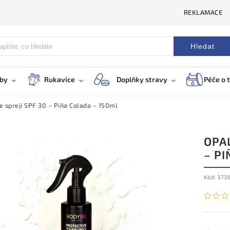
REKLAMACE
Hledat
eby
Rukavice
Doplňky stravy
Péče o t
 spreji SPF 30 – Piña Colada – 150ml
OPAL
– PI
Kód:
373