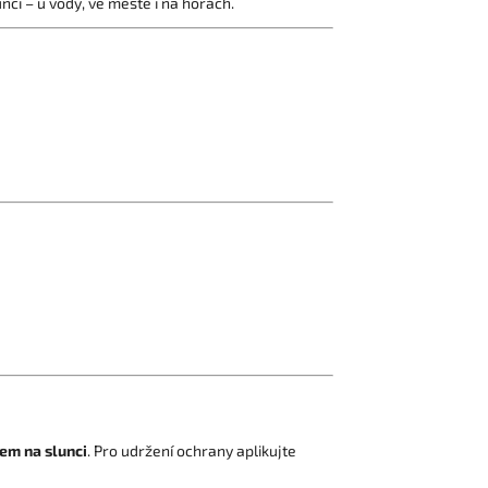
ci – u vody, ve městě i na horách.
em na slunci
. Pro udržení ochrany aplikujte