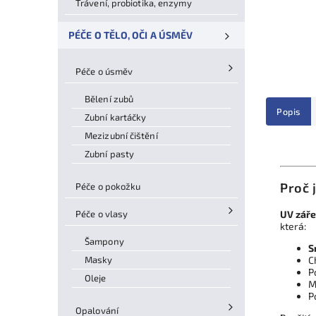
Trávení, probiotika, enzymy
PÉČE O TĚLO, OČI A ÚSMĚV
Péče o úsměv
Bělení zubů
Popis
Zubní kartáčky
Mezizubní čištění
Zubní pasty
Proč 
Péče o pokožku
Péče o vlasy
UV záře
která:
Šampony
S
Masky
C
P
Oleje
M
P
Opalování