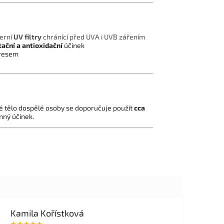
erní
UV filtry
chránící před UVA i UVB zářením
ační a antioxidační
účinek
tresem
lé tělo dospělé osoby se doporučuje použít
cca
nný účinek.
Kamila Kořístková