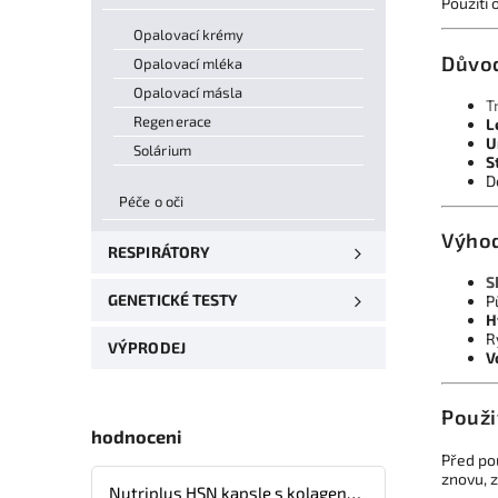
Použití
Opalovací krémy
Důvod
Opalovací mléka
Opalovací másla
T
Regenerace
L
U
Solárium
S
D
Péče o oči
Výho
RESPIRÁTORY
S
GENETICKÉ TESTY
P
H
R
VÝPRODEJ
V
Použi
hodnoceni
Před po
znovu, 
Nutriplus HSN kapsle s kolagenem, kyselinou hyaluronovou, vitaminy a minerálními látkami – 30 tbl.