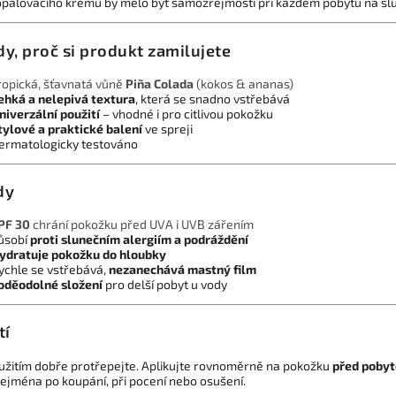
 opalovacího krému by mělo být samozřejmostí při každém pobytu na slun
y, proč si produkt zamilujete
ropická, šťavnatá vůně
Piña Colada
(kokos & ananas)
ehká a nelepivá textura
, která se snadno vstřebává
niverzální použití
– vhodné i pro citlivou pokožku
tylové a praktické balení
ve spreji
ermatologicky testováno
dy
PF 30
chrání pokožku před UVA i UVB zářením
ůsobí
proti slunečním alergiím a podráždění
ydratuje pokožku do hloubky
ychle se vstřebává,
nezanechává mastný film
oděodolné složení
pro delší pobyt u vody
tí
užitím dobře protřepejte. Aplikujte rovnoměrně na pokožku
před pobyt
zejména po koupání, při pocení nebo osušení.