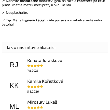
📌 Naneste
dostatečné množství
gelu na ruce a
rozetřete po celé
ploše
, včetně mezer mezi prsty a okolí nehtů.
📌 Neoplachujte.
📌
Tip:
Mějte
hygienický gel vždy po ruce
– v kabelce, autě nebo
batohu!
Renáta Jurásková
RJ
7.8.2026
Kamila Kořístková
KK
5.8.2026
Miroslav Lukeš
ML