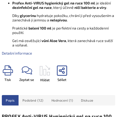
Profex Anti-VIRUS hygienický gel na ruce 100 ml
je ideální
dezinfekční gel na ruce
, který účinně
ničí bakterie a viry
.
Díky
glycerinu
hydratuje pokožku, chrání ji před vysoušením a
zanechává ji jemnou a
nelepivou
.
Praktické
balení 100 ml
je perfektní na cesty a každodenní
použití.
Gel má osvěžující
vůni Aloe Vera
, která zanechává ruce svěží
a voňavé.
Detailní informace
Tisk
Zeptat se
Sdílet
Hlídat
Popis
Podobné (12)
Hodnocení (1)
Diskuze
PROFEX Anti-VIRUS Hygienický gel na ruce 100