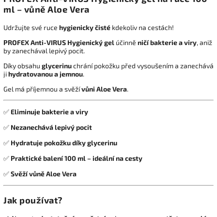
ml – vůně Aloe Vera
Udržujte své ruce
hygienicky čisté
kdekoliv na cestách!
PROFEX Anti-VIRUS Hygienický gel
účinně
ničí bakterie a viry
, aniž
by zanechával lepivý pocit.
Díky obsahu
glycerinu
chrání pokožku před vysoušením a zanechává
ji
hydratovanou a jemnou
.
Gel má příjemnou a svěží
vůni Aloe Vera
.
✅
Eliminuje bakterie a viry
✅
Nezanechává lepivý pocit
✅
Hydratuje pokožku díky glycerinu
✅
Praktické balení 100 ml – ideální na cesty
✅
Svěží vůně Aloe Vera
Jak používat?