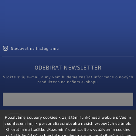
Sledovat na Instagramu
ODEBÍRAT NEWSLETTER
Vložte svůj e-mail a my vám budeme zasílat informace o nových
produktech na našem e-shopu.
Vložením e-mailu souhlasíte s
podmínkami ochrany osobních údajů
Používáme soubory cookies k zajištění funkčnosti webu a s Vaším
souhlasem i mj. k personalizaci obsahu našich webových stránek.
Kliknutím na tlačítko „Rozumím“ souhlasíte s využívaním cookies
Přihlásit se
a předáním údajů o chování na webu pro zobrazení cílené reklamy