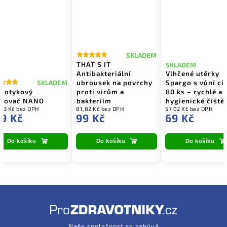
SKLADEM
THAT'S IT
SKLADEM
Antibakteriální
Vlhčené utěrky
ubrousek na povrchy
Spargo s vůní ci
SKLADEM
dotykový
proti virům a
80 ks – rychlé a
vkovač NANO
bakteriím
hygienické čiště
43 Kč bez DPH
81,82 Kč bez DPH
57,02 Kč bez DPH
9 Kč
99 Kč
69 Kč
Do košíku
Do košíku
Do košíku
Naše společnost se zabývá