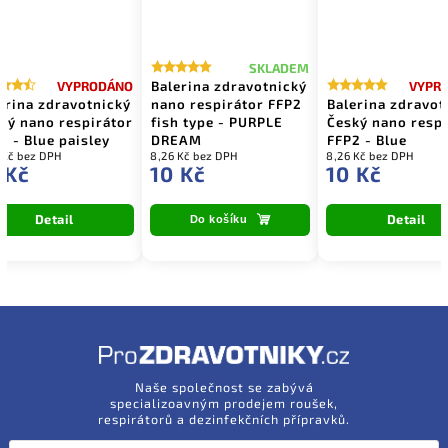
SKLADEM
Balerina zdravotnický
VYPRODÁNO
VYPR
erina zdravotnický
nano respirátor FFP2
Balerina zdravot
ký nano respirátor
fish type - PURPLE
Český nano respi
2 - Blue paisley
DREAM
FFP2 - Blue
 Kč bez DPH
8,26 Kč bez DPH
8,26 Kč bez DPH
 Kč
10 Kč
10 Kč
Detail
Detail
Do košíku
Naše společnost se zabývá
specializoavným prodejem roušek,
respirátorů a dezinfekčních přípravků.