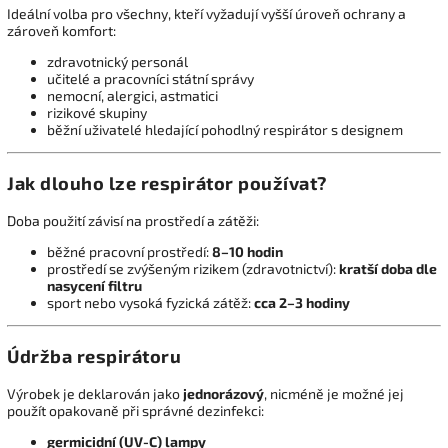
Ideální volba pro všechny, kteří vyžadují vyšší úroveň ochrany a
zároveň komfort:
zdravotnický personál
učitelé a pracovníci státní správy
nemocní, alergici, astmatici
rizikové skupiny
běžní uživatelé hledající pohodlný respirátor s designem
Jak dlouho lze respirátor používat?
Doba použití závisí na prostředí a zátěži:
běžné pracovní prostředí:
8–10 hodin
prostředí se zvýšeným rizikem (zdravotnictví):
kratší doba dle
nasycení filtru
sport nebo vysoká fyzická zátěž:
cca 2–3 hodiny
Údržba respirátoru
Výrobek je deklarován jako
jednorázový
, nicméně je možné jej
použít opakovaně při správné dezinfekci:
germicidní (UV-C) lampy