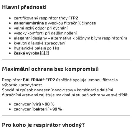
Hlavní přednosti
certifikovaný respirátor třídy
FFP2
nanomembrána
s vysokou filtrační účinností
velmi nízký odpor při dýchání
vysoký komfort i při delším nošení
elegantní designy – alternativa k běžným bílým respirátorům
kvalitní dílenské zpracování
hygienické balení po 1 ks
česká výroba 🇨🇿
Maximální ochrana bez kompromisů
Respirátor
BALERINA® FFP2
úspěšně spojuje jemnou filtraci a
výbornou prodyšnost.
Speciální způsob nanesení nanovrstvy v kombinaci s dalšími
filtračními vrstvami zajišťuje maximální stupeň ochrany ve své třídě:
zachycení
virů > 98 %
zachycení
bakterií > 99 %
Pro koho je respirátor vhodný?