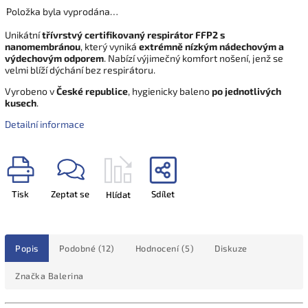
Položka byla vyprodána…
Unikátní
třívrstvý certifikovaný respirátor FFP2 s
nanomembránou
, který vyniká
extrémně nízkým nádechovým a
výdechovým odporem
. Nabízí výjimečný komfort nošení, jenž se
velmi blíží dýchání bez respirátoru.
Vyrobeno v
České republice
, hygienicky baleno
po jednotlivých
kusech
.
Detailní informace
Tisk
Zeptat se
Sdílet
Hlídat
Popis
Podobné (12)
Hodnocení (5)
Diskuze
Značka
Balerina