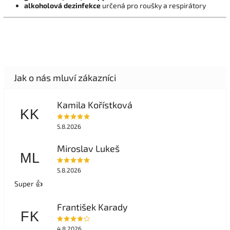
alkoholová dezinfekce
určená pro roušky a respirátory
Kamila Kořístková
KK
5.8.2026
Miroslav Lukeš
ML
5.8.2026
Super 👍
František Karady
FK
4.8.2026