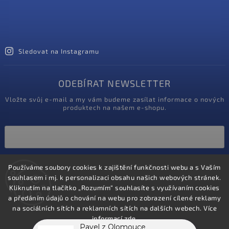
Sledovat na Instagramu
ODEBÍRAT NEWSLETTER
Vložte svůj e-mail a my vám budeme zasílat informace o nových
produktech na našem e-shopu.
Vložením e-mailu souhlasíte s
Používáme soubory cookies k zajištění funkčnosti webu a s Vaším
podmínkami ochrany osobních údajů
souhlasem i mj. k personalizaci obsahu našich webových stránek.
Kliknutím na tlačítko „Rozumím“ souhlasíte s využívaním cookies
Přihlásit se
a předáním údajů o chování na webu pro zobrazení cílené reklamy
na sociálních sítích a reklamních sítích na dalších webech. Více
informací
zde
.
Pavel z Olomouce