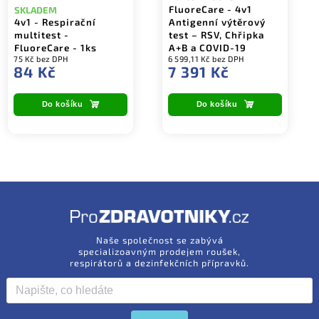
FluoreCare - 4v1
SKLADEM
4v1 - Respirační
Antigenní výtěrový
multitest -
test – RSV, Chřipka
FluoreCare - 1ks
A+B a COVID-19
75 Kč bez DPH
6 599,11 Kč bez DPH
84 Kč
7 391 Kč
Do košíku
Do košíku
Naše společnost se zabývá
specializoavným prodejem roušek,
respirátorů a dezinfekčních přípravků.