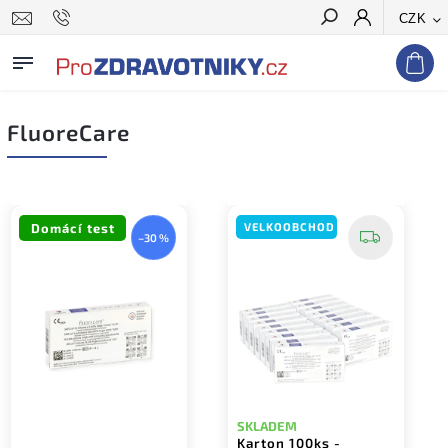
CZK
Hledat
FluoreCare
Domácí test
VELKOOBCHOD
–30 %
SKLADEM
Karton 100ks -