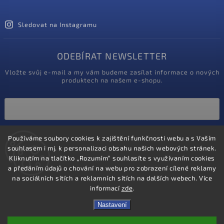
Sledovat na Instagramu
ODEBÍRAT NEWSLETTER
Vložte svůj e-mail a my vám budeme zasílat informace o nových
produktech na našem e-shopu.
Vložením e-mailu souhlasíte s
Používáme soubory cookies k zajištění funkčnosti webu a s Vaším
podmínkami ochrany osobních údajů
souhlasem i mj. k personalizaci obsahu našich webových stránek.
Kliknutím na tlačítko „Rozumím“ souhlasíte s využívaním cookies
Přihlásit se
a předáním údajů o chování na webu pro zobrazení cílené reklamy
na sociálních sítích a reklamních sítích na dalších webech. Více
informací
zde
.
Nastavení