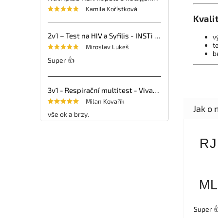
Kamila Kořístková
Kvali
2v1 – Test na HIV a Syfilis - INSTi - 1ks
v
t
Miroslav Lukeš
b
Super 👍
3v1 - Respirační multitest - VivaDiag - 25ks
Milan Kovařík
vše ok a brzy.
RJ
ML
Super 