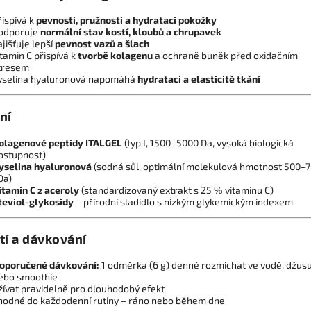
řispívá k
pevnosti, pružnosti a hydrataci pokožky
odporuje
normální stav kostí, kloubů a chrupavek
ajišťuje lepší
pevnost vazů a šlach
itamin C přispívá k
tvorbě kolagenu
a ochraně buněk před oxidačním
tresem
yselina hyaluronová napomáhá
hydrataci a elasticitě tkání
ní
olagenové peptidy ITALGEL
(typ I, 1500–5000 Da, vysoká biologická
ostupnost)
yselina hyaluronová
(sodná sůl, optimální molekulová hmotnost 500–
Da)
itamin C z aceroly
(standardizovaný extrakt s 25 % vitaminu C)
teviol-glykosidy
– přírodní sladidlo s nízkým glykemickým indexem
tí a dávkování
oporučené dávkování:
1 odměrka (6 g) denně rozmíchat ve vodě, džus
ebo smoothie
žívat pravidelně pro dlouhodobý efekt
hodné do každodenní rutiny – ráno nebo během dne