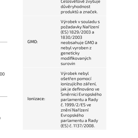
Celosvětově zvyšuje
důvěryhodnost
produktů a značek.
Výrobek v souladu s
požadavky Nařízení
(ES) 1829/2003 a
1830/2003
GMO
:
neobsahuje GMO a
nebyl vyroben z
geneticky
modifikovaných
surovin
Výrobek nebyl
700
ošetřen pomocí
ionizujícího záření,
jak je definováno ve
Směrnici Evropského
Ionizace
:
parlamentu a Rady
č. 1999/2/ES ve
znění Nařízení
Evropského
u
parlamentu a Rady
(ES) č. 1137/2008.