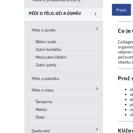
Popis
PÉČE O TĚLO, OČI A ÚSMĚV
Co je
Péče o úsměv
Bělení zubů
Collage
organis
Zubní kartáčky
vitamin
pečovat
Mezizubní čištění
vitalitu
Zubní pasty
Proč 
Péče o pokožku
o
Péče o vlasy
o
d
Šampony
p
Masky
n
v
Oleje
Klíčo
Opalování