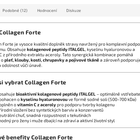
Podobné (12)
Hodnocení
Diskuze
 Collagen Forte
n Forte je vysoce kvalitní doplněk stravy navržený pro komplexní podp
mu. Obsahuje
kolagenové peptidy ITALGEL
, kyselinu hyaluronovou a
 C z přírodního extraktu aceroly. Tato synergická kombinace pomáhá
 o
pleť, klouby, kosti, chrupavky a pojivové tkáně
a zároveň podporuj
 a odolnost vůči únavě.
si vybrat Collagen Forte
bsahuje
bioaktivní kolagenové peptidy ITALGEL
– optimálně vstřebat
bohacen o
kyselinu hyaluronovou
ve formě sodné soli (500–700 kDa)
oplněn o
vitamin C z aceroly
pro podporu tvorby kolagenu
řírodní složení bez syntetických barviv a konzervantů
eutrální chuť, snadná rozpustnost v tekutinách
hodný pro ženy i muže dbající na zdraví a aktivní životní styl
vé benefity Collagen Forte