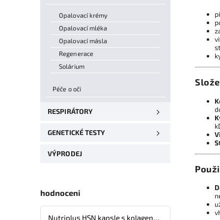
p
Opalovací krémy
p
Opalovací mléka
z
v
Opalovací másla
s
Regenerace
k
Solárium
Slože
Péče o oči
K
d
RESPIRÁTORY
K
k
GENETICKÉ TESTY
V
S
VÝPRODEJ
Použi
D
hodnoceni
n
u
v
Nutriplus HSN kapsle s kolagenem, kyselinou hyaluronovou, vitaminy a minerálními látkami – 30 tbl.