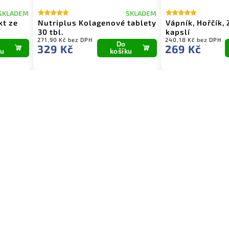
M
SKLADEM
SKLADEM
y
Vápník, Hořčík, Zinek - 120
Ženský akcelerátor po
kapslí
Malina - 240g
240,18 Kč bez DPH
356,25 Kč bez DPH
Do
Do
269 Kč
399 Kč
košíku
koší