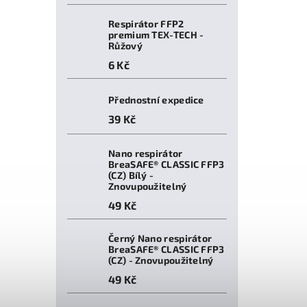
Respirátor FFP2
premium TEX-TECH -
Růžový
6 Kč
Přednostní expedice
39 Kč
Nano respirátor
BreaSAFE® CLASSIC FFP3
(CZ) Bílý -
Znovupoužitelný
49 Kč
Černý Nano respirátor
BreaSAFE® CLASSIC FFP3
(CZ) - Znovupoužitelný
49 Kč