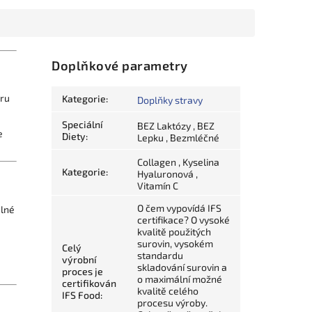
Doplňkové parametry
oru
Kategorie
:
Doplňky stravy
Speciální
BEZ Laktózy , BEZ
e
Diety
:
Lepku , Bezmléčné
Collagen , Kyselina
Kategorie
:
Hyaluronová ,
Vitamín C
O čem vypovídá IFS
elné
certifikace? O vysoké
kvalitě použitých
surovin, vysokém
Celý
standardu
výrobní
skladování surovin a
proces je
o maximální možné
certifikován
kvalitě celého
IFS Food
:
procesu výroby.