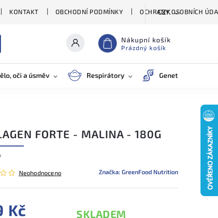
KONTAKT
OBCHODNÍ PODMÍNKY
OCHRANY OSOBNÍCH ÚDA
CZK
Nákupní košík
Prázdný košík
ělo, oči a úsměv
Respirátory
Genetické testy
AGEN FORTE - MALINA - 180G
4
Značka:
GreenFood Nutrition
Neohodnoceno
9 Kč
SKLADEM