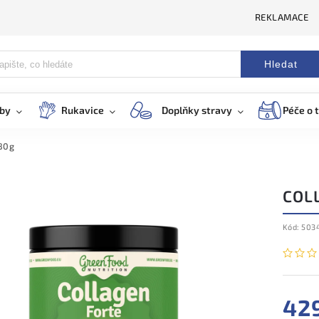
REKLAMACE
Hledat
eby
Rukavice
Doplňky stravy
Péče o t
180g
COLL
Kód:
503
42