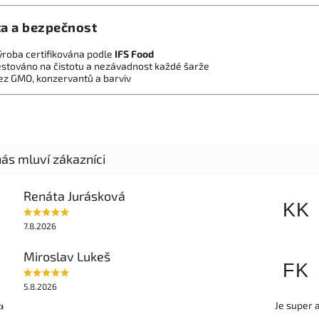
ta a bezpečnost
ýroba certifikována podle
IFS Food
estováno na čistotu a nezávadnost každé šarže
ez GMO, konzervantů a barviv
Renáta Jurásková
KK
7.8.2026
Miroslav Lukeš
FK
5.8.2026
Je super 
