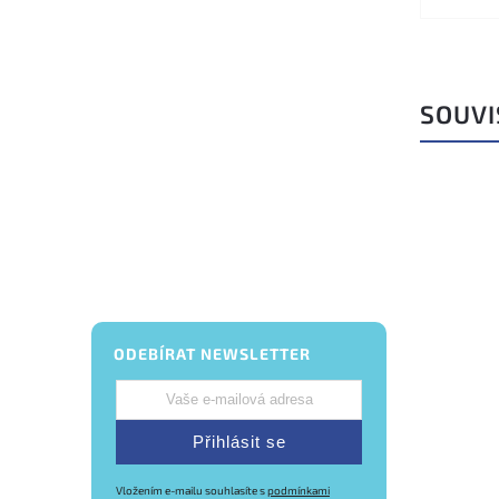
SOUVI
–34 %
ODEBÍRAT NEWSLETTER
Přihlásit se
Vložením e-mailu souhlasíte s
podmínkami