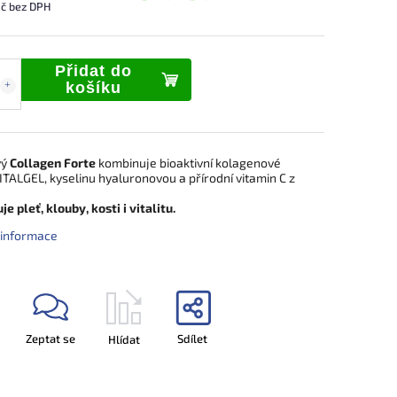
č bez DPH
Přidat do
košíku
vý
Collagen Forte
kombinuje bioaktivní kolagenové
ITALGEL, kyselinu hyaluronovou a přírodní vitamin C z
e pleť, klouby, kosti i vitalitu.
í informace
Zeptat se
Sdílet
Hlídat