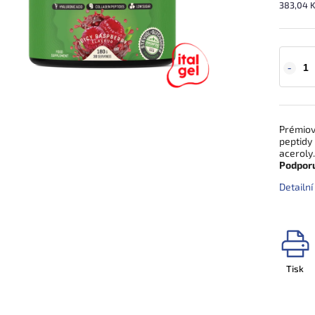
383,04 K
Prémio
peptidy 
aceroly.
Podporuj
Detailn
Tisk