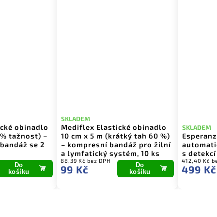
SKLADEM
binadlo
Mediflex Elastické obinadlo
SKLADEM
nost) –
10 cm x 5 m (krátký tah 60 %)
Esperanza ECB
ž se 2
– kompresní bandáž pro žilní
automatický tl
a lymfatický systém, 10 ks
s detekcí aryt
88,39 Kč bez DPH
412,40 Kč bez DPH
o
Do
99 Kč
499 Kč
íku
košíku