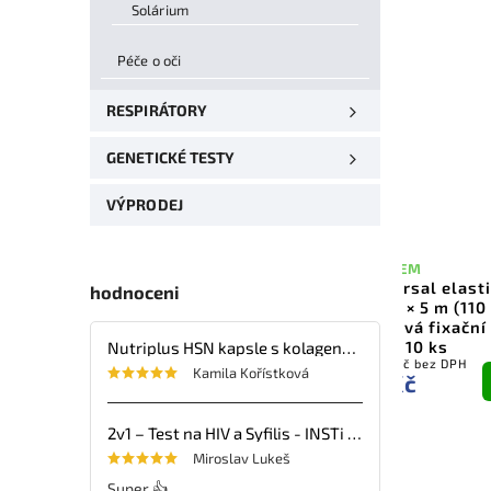
Solárium
–47 %
Péče o oči
RESPIRÁTORY
GENETICKÉ TESTY
VÝPRODEJ
SKLADEM
Universal elastické o
hodnoceni
10 cm × 5 m (110 % taž
SKLADEM
Magnetický korektor pro
krepová fixační bandá
vzpřímené držení těla
clipy, 10 ks
Nutriplus HSN kapsle s kolagenem, kyselinou hyaluronovou, vitaminy a minerálními látkami – 30 tbl.
173,55 Kč bez DPH
88,39 Kč bez DPH
Kamila Kořístková
Do
D
210 Kč
99 Kč
košíku
koš
2v1 – Test na HIV a Syfilis - INSTi - 1ks
Miroslav Lukeš
Super 👍