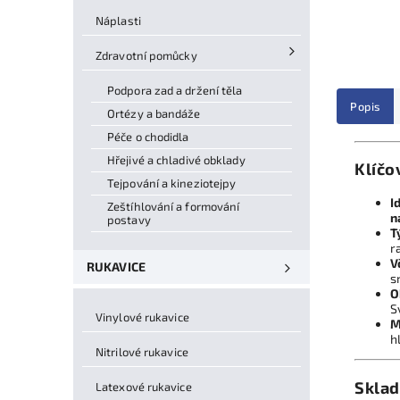
Náplasti
Zdravotní pomůcky
Podpora zad a držení těla
Popis
Ortézy a bandáže
Péče o chodidla
Hřejivé a chladivé obklady
Klíčo
Tejpování a kineziotejpy
I
Zeštíhlování a formování
n
postavy
T
r
V
RUKAVICE
s
O
S
Vinylové rukavice
M
h
Nitrilové rukavice
Sklad
Latexové rukavice