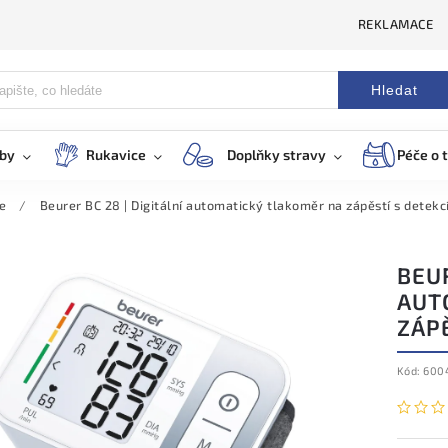
REKLAMACE
Hledat
eby
Rukavice
Doplňky stravy
Péče o t
e
/
Beurer BC 28 | Digitální automatický tlakoměr na zápěstí s detekcí
BEUR
AUT
ZÁPĚ
Kód:
600