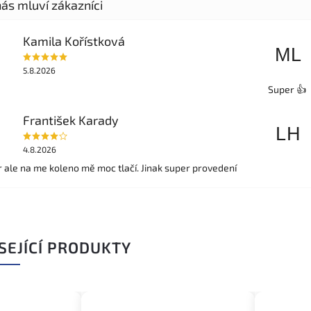
Kamila Kořístková
ML
5.8.2026
Super 👍
František Karady
LH
4.8.2026
r ale na me koleno mě moc tlačí. Jinak super provedení
SEJÍCÍ PRODUKTY