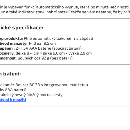
 je vybaven funkcí automatického vypnutí, která po minutě nečinnosti šet
um a také indikátor stavu nabití baterií, takže se vám nestane, že by pří
ické specifikace:
yp produktu:
Plně automatický tlakoměr na zápěstí
bvod manžety:
14,0 až 19,5 cm
apájení:
2× 1,5V AAA baterie (součást balení)
ozměry:
délka 8,4 cm × šířka 6,0 cm × výška 2,9 cm
motnost:
pouhých cca 92 g (bez baterií)
 balení:
lakoměr Beurer BC 28 s integrovanou manžetou
 ks AAA baterií
raktický pevný úložný box na cesty
ávod k použití