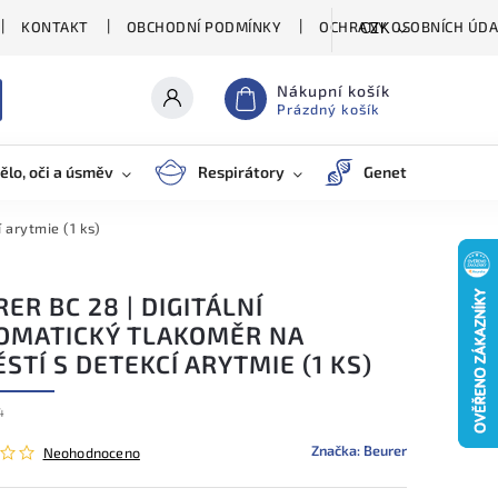
KONTAKT
OBCHODNÍ PODMÍNKY
OCHRANY OSOBNÍCH ÚDA
CZK
Nákupní košík
Prázdný košík
ělo, oči a úsměv
Respirátory
Genetické testy
 arytmie (1 ks)
ER BC 28 | DIGITÁLNÍ
OMATICKÝ TLAKOMĚR NA
STÍ S DETEKCÍ ARYTMIE (1 KS)
4
Značka:
Beurer
Neohodnoceno