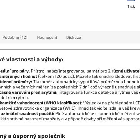
Tisk
Podobné (12)
Hodnocení
Diskuze
vé vlastnosti a výhody:
deální pro páry:
Přístroj nabízí integrovanou paměť pro
2 různé uživate
aměřených hodnot
(celkem 120 pozic). Můžete tak snadno sledovat hist
ýdenní průměry:
Tlakoměr automaticky vypočítává průměrnou hodnotu 
anních a večerních měření za posledních 7 dní, což výrazně usnadňuje 
časné varování před arytmií:
Integrovaná funkce detekce arytmie vás 
rdečním rytmu.
kamžité vyhodnocení (WHO klasifikace):
Výsledky na přehledném LCD d
větové zdravotnické organizace (WHO). Ihned tak vidíte, zda je váš krevn
aximální snadnost použití:
Plně automatické oscilometrické měření se s
lídá správné nasazení manžety a v případě chyby při měření vás upozor
ný a úsporný společník