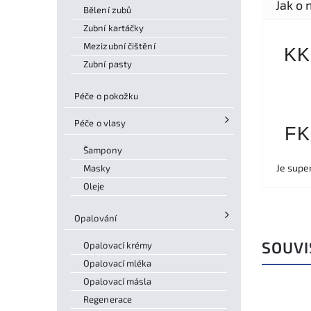
Bělení zubů
Zubní kartáčky
Mezizubní čištění
KK
Zubní pasty
Péče o pokožku
Péče o vlasy
FK
Šampony
Je supe
Masky
Oleje
Opalování
SOUVI
Opalovací krémy
Opalovací mléka
Opalovací másla
Regenerace