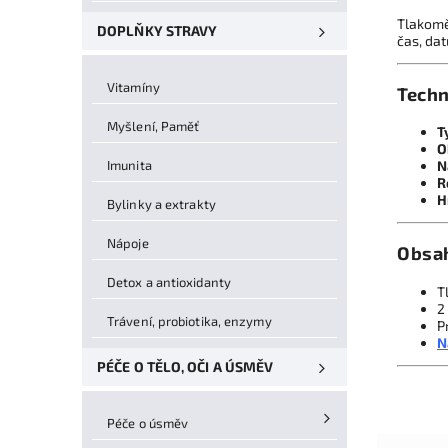
Tlakoměr
DOPLŇKY STRAVY
čas, dat
Vitamíny
Techn
Myšlení, Paměť
T
O
Imunita
N
R
H
Bylinky a extrakty
Nápoje
Obsah
Detox a antioxidanty
T
2
Trávení, probiotika, enzymy
P
N
PÉČE O TĚLO, OČI A ÚSMĚV
Péče o úsměv