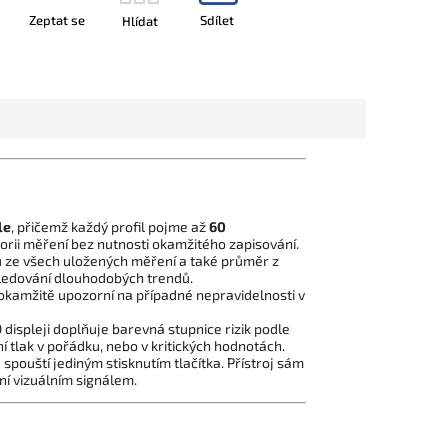
Zeptat se
Sdílet
Hlídat
le
, přičemž každý profil pojme až
60
orii měření bez nutnosti okamžitého zapisování.
ze všech uložených měření a také průměr z
sledování dlouhodobých trendů.
okamžitě upozorní na případné nepravidelnosti v
ispleji doplňuje barevná stupnice rizik podle
í tlak v pořádku, nebo v kritických hodnotách.
pouští jediným stisknutím tlačítka. Přístroj sám
ní vizuálním signálem.