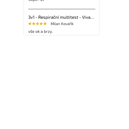
3v1 - Respirační multitest - VivaDiag - 25ks
Milan Kovařík
vše ok a brzy.