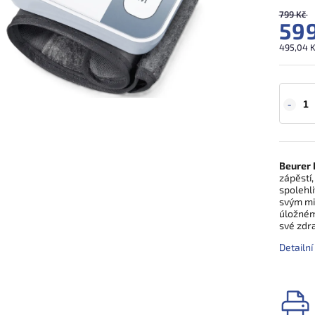
799 Kč
599
495,04 K
Beurer 
zápěstí,
spolehli
svým mi
úložném
své zdra
Detailn