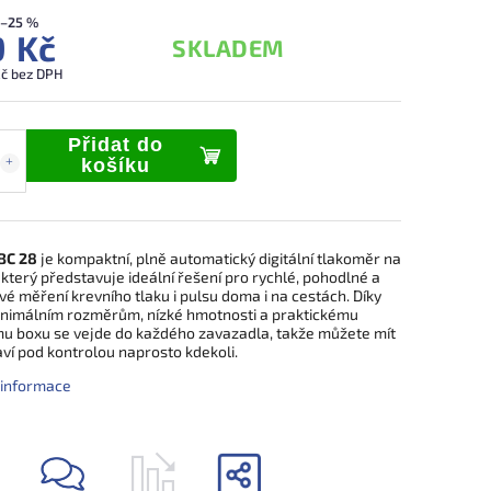
–25 %
 Kč
SKLADEM
č bez DPH
Přidat do
košíku
BC 28
je kompaktní, plně automatický digitální tlakoměr na
 který představuje ideální řešení pro rychlé, pohodlné a
vé měření krevního tlaku i pulsu doma i na cestách. Díky
nimálním rozměrům, nízké hmotnosti a praktickému
u boxu se vejde do každého zavazadla, takže můžete mít
ví pod kontrolou naprosto kdekoli.
í informace