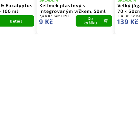
 & Eucalyptus
Kelímek plastový s
Velký jóg
– 100 ml
integrovaným víčkem, 50ml
70 × 60c
7,44 Kč bez DPH
114,88 Kč b
Do
9 Kč
139 Kč
Detail
košíku