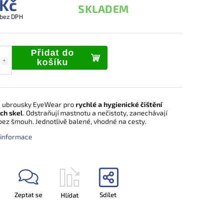
 Kč
SKLADEM
 bez DPH
Přidat do
košíku
 ubrousky EyeWear pro
rychlé a hygienické čištění
ch skel
. Odstraňují mastnotu a nečistoty, zanechávají
bez šmouh. Jednotlivě balené, vhodné na cesty.
í informace
Zeptat se
Sdílet
Hlídat