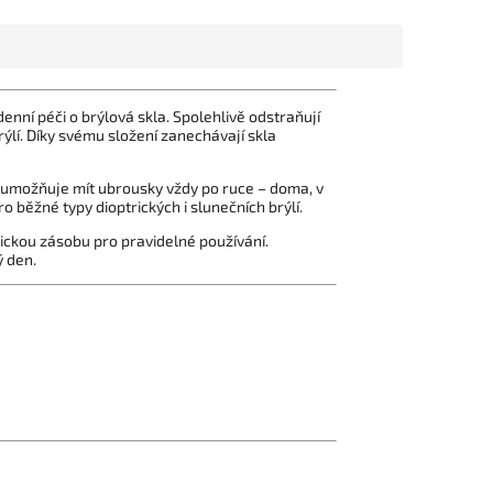
nní péči o brýlová skla. Spolehlivě odstraňují
brýlí. Díky svému složení zanechávají skla
a umožňuje mít ubrousky vždy po ruce – doma, v
o běžné typy dioptrických i slunečních brýlí.
tickou zásobu pro pravidelné používání.
ý den.