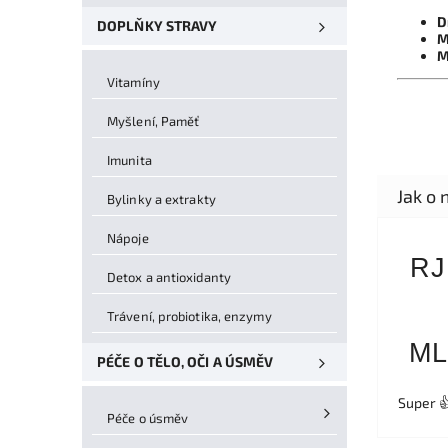
D
DOPLŇKY STRAVY
M
M
Vitamíny
Myšlení, Paměť
Imunita
Bylinky a extrakty
Nápoje
RJ
Detox a antioxidanty
Trávení, probiotika, enzymy
ML
PÉČE O TĚLO, OČI A ÚSMĚV
Super 
Péče o úsměv