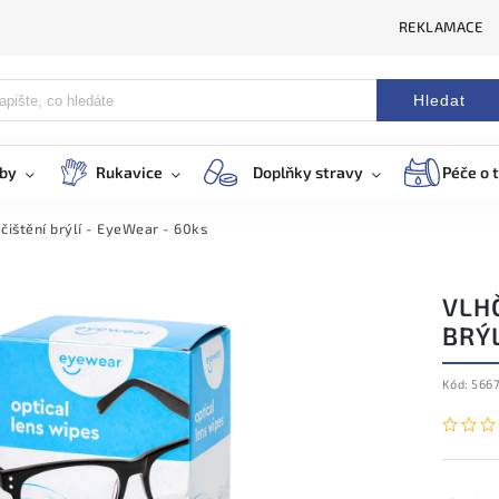
REKLAMACE
Hledat
eby
Rukavice
Doplňky stravy
Péče o t
čištění brýlí - EyeWear - 60ks
VLH
BRÝL
Kód:
566