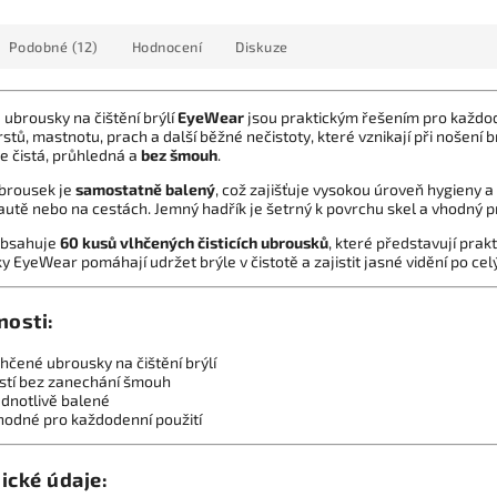
Podobné (12)
Hodnocení
Diskuze
 ubrousky na čištění brýlí
EyeWear
jsou praktickým řešením pro každode
rstů, mastnotu, prach a další běžné nečistoty, které vznikají při nošení 
e čistá, průhledná a
bez šmouh
.
brousek je
samostatně balený
, což zajišťuje vysokou úroveň hygieny 
 autě nebo na cestách. Jemný hadřík je šetrný k povrchu skel a vhodný pr
obsahuje
60 kusů vlhčených čisticích ubrousků
, které představují prak
 EyeWear pomáhají udržet brýle v čistotě a zajistit jasné vidění po cel
nosti:
lhčené ubrousky na čištění brýlí
istí bez zanechání šmouh
ednotlivě balené
hodné pro každodenní použití
ické údaje: