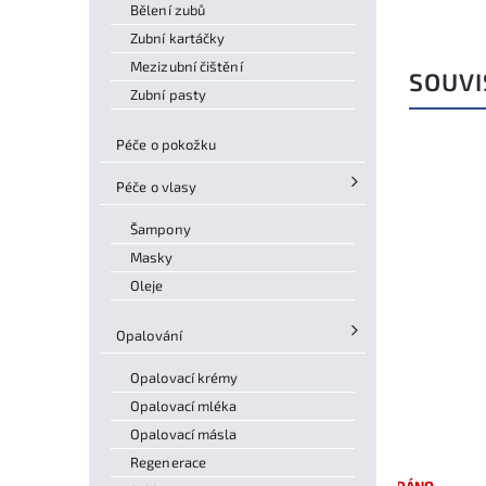
Bělení zubů
Zubní kartáčky
Mezizubní čištění
SOUVI
Zubní pasty
Péče o pokožku
Péče o vlasy
–14 %
Šampony
Masky
Oleje
Opalování
Opalovací krémy
Opalovací mléka
Opalovací másla
Regenerace
SKLADEM
Sportovní kompresní bandáž
VYPRODÁNO