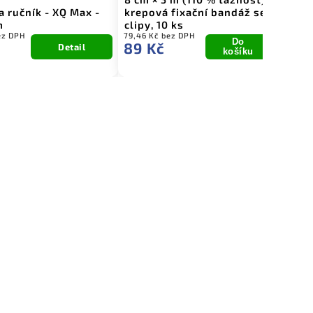
a ručník - XQ Max -
krepová fixační bandáž se 2
Pl
m
clipy, 10 ks
de
ez DPH
79,46 Kč bez DPH
495
Do
89 Kč
5
Detail
košíku