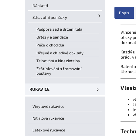
Náplasti
Popis
Zdravotní pomůcky
Podpora zad a držení těla
Vlhčené
Ortézy a bandáže
otisky p
dokonal
Péče o chodidla
Každý u
Hřejivé a chladivé obklady
práci, v
Tejpování a kineziotejpy
Balení 
Zeštíhlování a formování
Ubrousky
postavy
Vlast
RUKAVICE
v
č
Vinylové rukavice
j
v
Nitrilové rukavice
Latexové rukavice
Techn