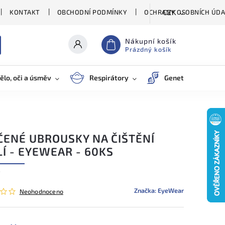
KONTAKT
OBCHODNÍ PODMÍNKY
OCHRANY OSOBNÍCH ÚDA
CZK
Nákupní košík
Prázdný košík
ělo, oči a úsměv
Respirátory
Genetické testy
ČENÉ UBROUSKY NA ČIŠTĚNÍ
Í - EYEWEAR - 60KS
7
Značka:
EyeWear
Neohodnoceno