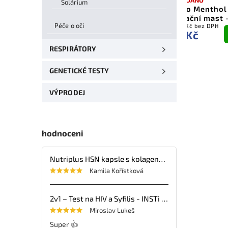
Solárium
na kotník - Vbosi – černo-
Vitalio Menthol
zelená - 1ks
inhalační mast 
Péče o oči
247,11 Kč bez DPH
106,61 Kč bez DPH
Do
299 Kč
129 Kč
košíku
RESPIRÁTORY
GENETICKÉ TESTY
VÝPRODEJ
hodnoceni
Nutriplus HSN kapsle s kolagenem, kyselinou hyaluronovou, vitaminy a minerálními látkami – 30 tbl.
Kamila Kořístková
2v1 – Test na HIV a Syfilis - INSTi - 1ks
Miroslav Lukeš
Super 👍