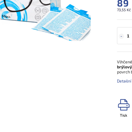
89
73,55 Kč
Vlhčené
brýlový
povrch 
Detailn
Tisk