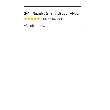
3v1 - Respirační multitest - VivaDiag - 25ks
Milan Kovařík
vše ok a brzy.