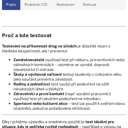
Popis
Podobné (12)
Hodnocení
Diskuze
Proč a kde testovat
Testování na přítomnost drog ve slinách
je důležité nejen z
hlediska bezpečnosti, ale i prevence:
Zaměstnavatelé
využívají test při náboru, preventivních nebo
náhodných kontrolách – zejména ve výrobě, dopravě,
stavebnictví či ostraze.
Školy a výchovná zařízení
testují studenty v rizikovém věku
jako součást prevence závislostí.
Rodiny a jednotlivci
test využijí při podezření na užití
návykových látek u blízkých.
Zdravotníci a první kontakt
(např. sociální pracovníci)
využívají test při akutním podezření na intoxikaci.
Sportovní nebo kulturní akce
– test lze použít k ověření stavu
účastníků, pokud je požadována střízlivost.
Díky rychlému výsledku a snadnému použití je
test ideální pro
situace, kdy je potřeba rychlé rozhodnutí
– například o vstupu na