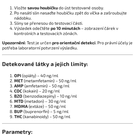
Vložte
savou houbičku
do úst testované osoby.
Po nasátí slin nasaďte houbičku zpět do víčka a zašroubujte
nádobku.
Sliny se přenesou do testovací části.
Výsledek odečtěte
po 10 minutách
– zobrazení čárek v
kontrolních a testovacích zónách.
Upozornění:
Test je určen
pro orientační detekci
. Pro právní účely je
potřeba laboratorní potvrzení výsledku.
Detekované látky a jejich limity:
OPI
(opiáty) – 40 ng/ml
MET
(metamfetamin) – 50 ng/ml
AMP
(amfetamin) – 50 ng/ml
COC
(kokain) – 20 ng/ml
BZO
(benzodiazepiny) – 10 ng/ml
MTD
(metadon) – 30 ng/ml
MDMA
(extáze) – 50 ng/ml
BUP
(buprenorfin) – 5 ng/ml
THC
(kanabinoidy) – 50 ng/ml
Parametry: