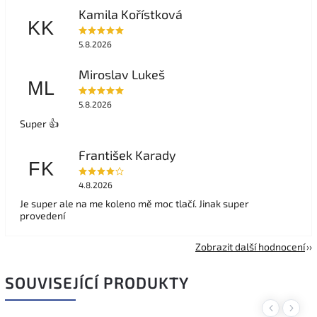
Kamila Kořístková
KK
5.8.2026
Miroslav Lukeš
ML
5.8.2026
Super 👍
František Karady
FK
4.8.2026
Je super ale na me koleno mě moc tlačí. Jinak super
provedení
Zobrazit další hodnocení
SOUVISEJÍCÍ PRODUKTY
Previous
Next