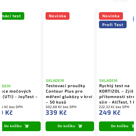
omácí test
Novinka
Novinka
Profi Test
SKLADEM
SKLADEM
Testovací proužky
Rychlý test na
LADEM
ekce močových
Contour Plus pro
KORTIZOL – Zjišt
t (UTI) - JoyTest –
měření glukózy v krvi
přítomnosti stre
– 50 kusů
slin - AllTest, 1 k
04 Kč bez DPH
302,68 Kč bez DPH
222,32 Kč bez DPH
9 Kč
339 Kč
249 Kč
Do košíku
Do košíku
Do košíku