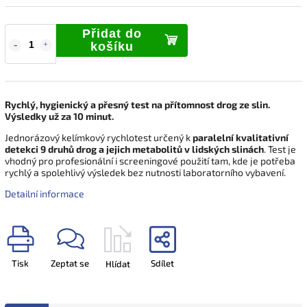
Přidat do
košíku
Rychlý, hygienický a přesný test na přítomnost drog ze slin.
Výsledky už za 10 minut.
Jednorázový kelímkový rychlotest určený k
paralelní kvalitativní
detekci 9 druhů drog a jejich metabolitů v lidských slinách
. Test je
vhodný pro profesionální i screeningové použití tam, kde je potřeba
rychlý a spolehlivý výsledek bez nutnosti laboratorního vybavení.
Detailní informace
Tisk
Zeptat se
Sdílet
Hlídat