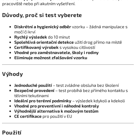
pracoviště nebo při akutním vyšetření.
Důvody, proč si test vyberete
Diskrétní a hygienický odběr
vzorku – žádná manipulace s
močí či krví
Rychlý výsledek
do 10 minut
Spolehlivá orientační detekce
užití drog přímo na místě
Certifikovaný výrobek
s vysokou citlivostí
Vhodné pro zaměstnavatele, školy i rodiny
Eliminuje možnost zfalšování vzorku
Výhody
Jednoduché použití
– test zvládne obsluha bez školení
Bezpečné provedení
– test probíhá bez přímého kontaktu s
tělními tekutinami
Ideální pro terénní podmínky
– výsledek kdykoli a kdekoli
Vhodné pro preventivní i náhodné kontroly
Výhodnější alternativa k močovým testům
CE certifikace
pro použití v EU
Použití