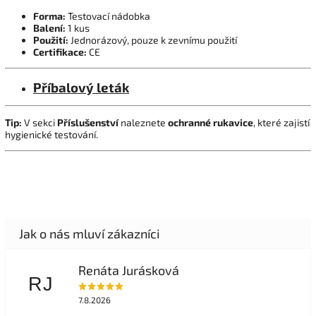
Forma:
Testovací nádobka
Balení:
1 kus
Použití:
Jednorázový, pouze k zevnímu použití
Certifikace:
CE
Příbalový leták
Tip:
V sekci
Příslušenství
naleznete
ochranné rukavice
, které zajistí
hygienické testování.
Renáta Jurásková
RJ
7.8.2026