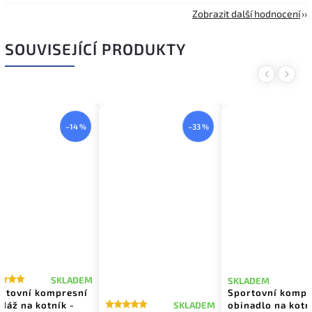
Zobrazit další hodnocení
SOUVISEJÍCÍ PRODUKTY
Previous
Next
–14 %
–33 %
SKLADEM
SKLADEM
rtovní kompresní
Sportovní kompr
dáž na kotník -
obinadlo na kotn
SKLADEM