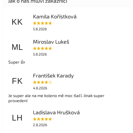
Kamila Kořístková
KK
5.8.2026
Miroslav Lukeš
ML
5.8.2026
Super 👍
František Karady
FK
4.8.2026
Je super ale na me koleno mě moc tlačí. Jinak super
provedení
Ladislava Hrušková
LH
2.8.2026