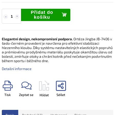
Přidat do
košíku
Elegantní design, nekompromisní podpora.
Ortéza Jingba JB-7406 v
šedo-černém provedení je navržena pro efektivní stabilizaci
hlezenního kloubu. Díky systému nastavitelných elastických popruhů
a prémiovému prodyšnému materiálu poskytuje okamžitou úlevu od
bolesti, zmírňuje otoky a chrání kotník před nečekaným podvrtnutím
během sportu i běžného dne.
Detailní informace
Tisk
Zeptat se
Sdílet
Hlídat
Popis
Podobné (12)
Hodnocení
Diskuze