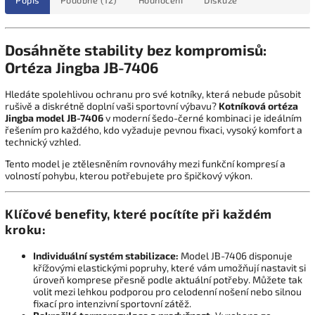
Dosáhněte stability bez kompromisů:
Ortéza Jingba JB-7406
Hledáte spolehlivou ochranu pro své kotníky, která nebude působit
rušivě a diskrétně doplní vaši sportovní výbavu?
Kotníková ortéza
Jingba model JB-7406
v moderní šedo-černé kombinaci je ideálním
řešením pro každého, kdo vyžaduje pevnou fixaci, vysoký komfort a
technický vzhled.
Tento model je ztělesněním rovnováhy mezi funkční kompresí a
volností pohybu, kterou potřebujete pro špičkový výkon.
Klíčové benefity, které pocítíte při každém
kroku:
Individuální systém stabilizace:
Model JB-7406 disponuje
křížovými elastickými popruhy, které vám umožňují nastavit si
úroveň komprese přesně podle aktuální potřeby. Můžete tak
volit mezi lehkou podporou pro celodenní nošení nebo silnou
fixací pro intenzivní sportovní zátěž.