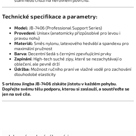
stání nebo chůzi na nerovném povrchu.
Technické specifikace a parametry:
Model:
JB-7406 (Professional Support Series)
Provedení:
Unisex (anatomicky přizpůsobivé pro levou i
pravou nohu)
Materiál:
Směs nylonu, latexového hedvábí a spandexu pro
maximální pružnost
Barva:
Decentní šedá s černými zpevňujícími prvky
Zapínání:
High-tech suché zipy, které se nezachytávají o
oblečení, ale pevně drží
Údržba:
Možnost ručního praní ve vlažné vodě pro zachování
dlouhodobé elasticity
S ortézou Jingba JB-7406 získáte jistotu v každém pohybu.
Dopřejte svému tělu podporu, kterou si zaslouží, a soustřeďte se
jen na své cíle.