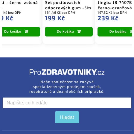
si – černo-zelená
Set posilovacích
Jingba JB-7407B 
ks
odporových gum -5ks
černo-oranžová 
11 Kč bez DPH
164,46 Kč bez DPH
197,52 Kč bez DPH
9 Kč
199 Kč
239 Kč
Do košíku
Do košíku
Do košíku
Naše společnost se zabývá
specializoavným prodejem roušek,
respirátorů a dezinfekčních přípravků.
Hledat