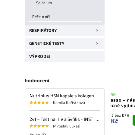
Solárium
Péče o oči
RESPIRÁTORY
GENETICKÉ TESTY
VÝPRODEJ
hodnoceni
SKLADEM
Nutriplus HSN kapsle s kolagenem, kyselinou hyaluronovou, vitaminy a minerálními látkami – 30 tbl.
Trix Lasso – nás
SKLADEM
Kamila Kořístková
Neoprenová kolenní bandáž -
bezpečné vyjímán
Copper Fit Plus
ks)
173,55 Kč bez DPH
247,11 Kč bez DPH
Do
2v1 – Test na HIV a Syfilis - INSTi - 1ks
210 Kč
299 Kč
košíku
Miroslav Lukeš
Super 👍