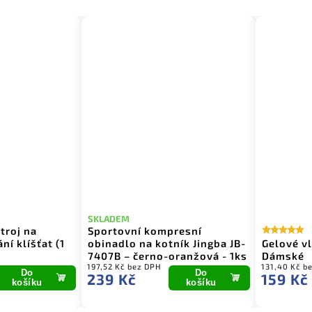
SKLADEM
troj na
Sportovní kompresní
í klíšťat (1
obinadlo na kotník Jingba JB-
Gelové vl
7407B – černo-oranžová - 1ks
Dámské
197,52 Kč bez DPH
131,40 Kč b
Do
Do
239 Kč
159 Kč
košíku
košíku