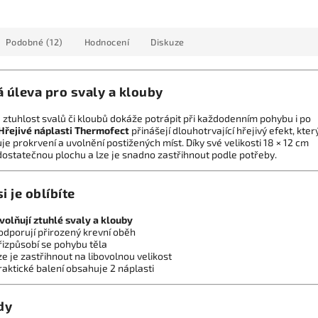
Podobné (12)
Hodnocení
Diskuze
á úleva pro svaly a klouby
 ztuhlost svalů či kloubů dokáže potrápit při každodenním pohybu i po
Hřejivé náplasti Thermofect
přinášejí dlouhotrvající hřejivý efekt, kter
e prokrvení a uvolnění postižených míst. Díky své velikosti 18 × 12 cm
 dostatečnou plochu a lze je snadno zastřihnout podle potřeby.
i je oblíbíte
volňují ztuhlé svaly a klouby
odporují přirozený krevní oběh
řizpůsobí se pohybu těla
ze je zastřihnout na libovolnou velikost
raktické balení obsahuje 2 náplasti
dy