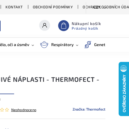
KONTAKT
OBCHODNÍ PODMÍNKY
OCHRANY OSOBNÍCH ÚDA
CZK
Nákupní košík
Prázdný košík
ělo, oči a úsměv
Respirátory
Genetické testy
IVÉ NÁPLASTI - THERMOFECT -
3
Značka:
Thermofect
Neohodnoceno