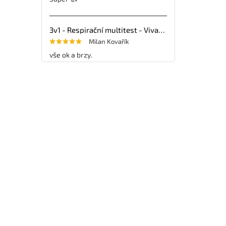
3v1 - Respirační multitest - VivaDiag - 25ks
Milan Kovařík
vše ok a brzy.