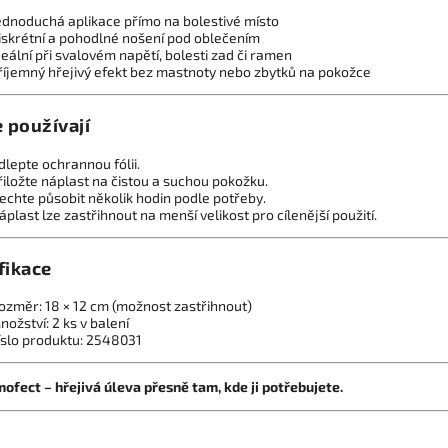
ednoduchá aplikace přímo na bolestivé místo
iskrétní a pohodlné nošení pod oblečením
deální při svalovém napětí, bolesti zad či ramen
říjemný hřejivý efekt bez mastnoty nebo zbytků na pokožce
e používají
dlepte ochrannou fólii.
řiložte náplast na čistou a suchou pokožku.
echte působit několik hodin podle potřeby.
áplast lze zastřihnout na menší velikost pro cílenější použití.
fikace
ozměr: 18 × 12 cm (možnost zastřihnout)
nožství: 2 ks v balení
íslo produktu: 2548031
ofect – hřejivá úleva přesně tam, kde ji potřebujete.