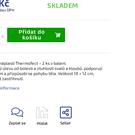
Kč
SKLADEM
 bez DPH
Přidat do
košíku
náplasti Thermofect – 2 ks v balení.
í úlevu od bolesti a ztuhlosti svalů a kloubů, podporují
í a přizpůsobí se pohybu těla. Velikost 18 × 12 cm,
 zastřihnutí.
í informace
Zeptat se
Sdílet
Hlídat