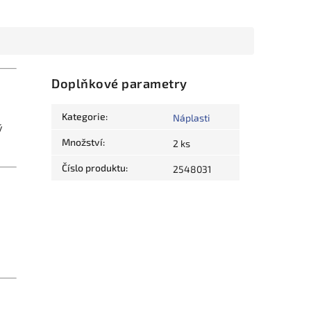
Doplňkové parametry
Kategorie
:
Náplasti
ý
Množství
:
2 ks
Číslo produktu
:
2548031