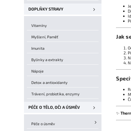
J
DOPLŇKY STRAVY
D
I
P
Vitamíny
Jak s
Myšlení, Paměť
O
Imunita
P
N
Bylinky a extrakty
N
Nápoje
Speci
Detox a antioxidanty
R
Trávení, probiotika, enzymy
M
Č
PÉČE O TĚLO, OČI A ÚSMĚV
✨
Therm
Péče o úsměv