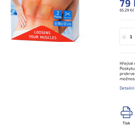
79 
65,29 Kč
Hřejivé 
Poskytuj
prokrven
možnost
Detailn
Tisk