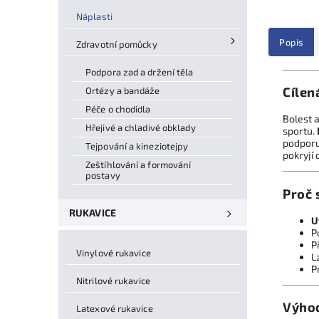
Náplasti
Popis
Zdravotní pomůcky
Podpora zad a držení těla
Cílen
Ortézy a bandáže
Péče o chodidla
Bolest a
Hřejivé a chladivé obklady
sportu.
podporuj
Tejpování a kineziotejpy
pokryjí
Zeštíhlování a formování
postavy
Proč s
RUKAVICE
U
P
P
Vinylové rukavice
L
P
Nitrilové rukavice
Výho
Latexové rukavice