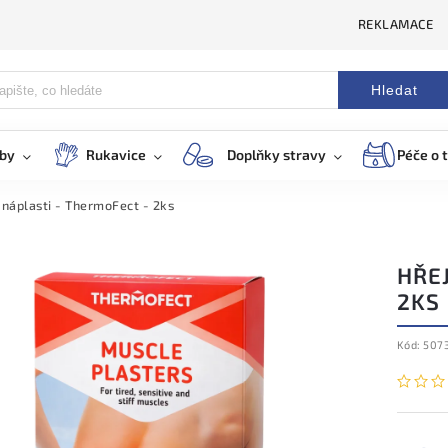
REKLAMACE
Hledat
eby
Rukavice
Doplňky stravy
Péče o t
 náplasti - ThermoFect - 2ks
HŘEJ
2KS
Kód:
507