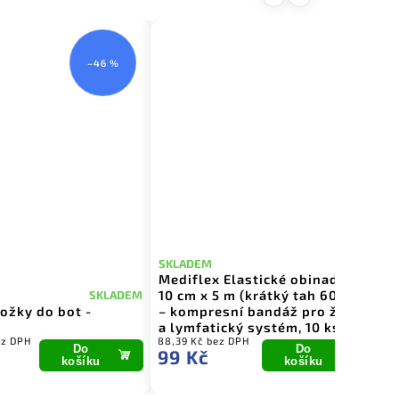
–46 %
SKLADEM
SK
Mediflex Elastické obinadlo
Un
10 cm x 5 m (krátký tah 60 %)
10
SKLADEM
ožky do bot -
– kompresní bandáž pro žilní
kr
a lymfatický systém, 10 ks
cl
ez DPH
88,39 Kč bez DPH
88,
Do
Do
99 Kč
9
košíku
košíku